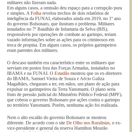
militares não fizeram nada.
Em alguns casos, a omissão deu espaço para a corrupção pura
e simples. A
Folha
revelou trechos de dois relatórios de
inteligência da FUNAI, elaborados ainda em 2019, no 1º ano
do governo Bolsonaro, que ilustram o problema. Militares
instalados no 7º Batalhão de Infantaria da Selva (BIS),
responsáveis por operações de combate ao garimpo, teriam
vazado informações sobre as ações para os criminosos em
troca de propina. Em alguns casos, os próprios garimpeiros
eram parentes dos militares.
O descaso também era característico entre os militares que
serviam em postos fora das Forças Armadas, instalados no
IBAMA e na FUNAI. O
Estadão
mostrou que os ex-diretores
do IBAMA, Samuel Vieira de Souza e Aécio Galiza
Magalhães, chegaram a ter, em mãos, um plano de ação para
expulsar os garimpeiros da Terra Yanomami. O plano seria
fruto de pressão judicial do Ministério Público Federal (MPF),
que cobrou o governo Bolsonaro por ações contra o garimpo
no território Yanomami. Porém, nenhuma ação foi realizada.
Nem o alto escalão do governo Bolsonaro se mostrou
diferente. De acordo com o site
De Olho nos Ruralistas
, o ex-
vice-presidente e general da reserva Hamilton Mourão