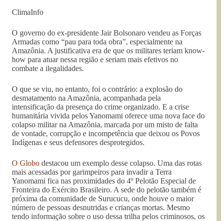
ClimaInfo
O governo do ex-presidente Jair Bolsonaro vendeu as Forças
Armadas como “pau para toda obra”, especialmente na
Amazônia. A justificativa era de que os militares teriam know-
how para atuar nessa região e seriam mais efetivos no
combate a ilegalidades.
O que se viu, no entanto, foi o contrário: a explosão do
desmatamento na Amazônia, acompanhada pela
intensificação da presença do crime organizado. E a crise
humanitária vivida pelos Yanomami oferece uma nova face do
colapso militar na Amazônia, marcada por um misto de falta
de vontade, corrupção e incompetência que deixou os Povos
Indígenas e seus defensores desprotegidos.
O Globo
destacou um exemplo desse colapso. Uma das rotas
mais acessadas por garimpeiros para invadir a Terra
Yanomami fica nas proximidades do 4º Pelotão Especial de
Fronteira do Exército Brasileiro. A sede do pelotão também é
próxima da comunidade de Surucucu, onde houve o maior
número de pessoas desnutridas e crianças mortas. Mesmo
tendo informação sobre o uso dessa trilha pelos criminosos, os