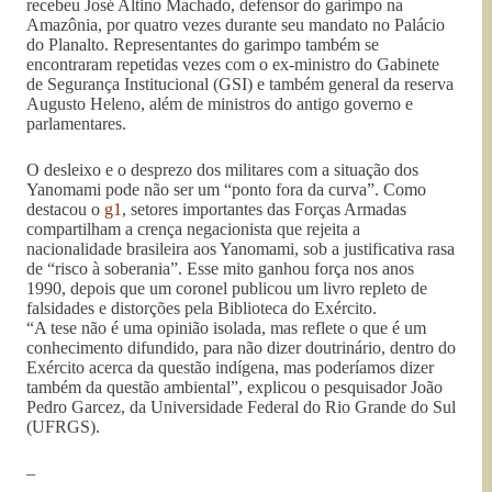
recebeu José Altino Machado, defensor do garimpo na
Amazônia, por quatro vezes durante seu mandato no Palácio
do Planalto. Representantes do garimpo também se
encontraram repetidas vezes com o ex-ministro do Gabinete
de Segurança Institucional (GSI) e também general da reserva
Augusto Heleno, além de ministros do antigo governo e
parlamentares.
O desleixo e o desprezo dos militares com a situação dos
Yanomami pode não ser um “ponto fora da curva”. Como
destacou o
g1
, setores importantes das Forças Armadas
compartilham a crença negacionista que rejeita a
nacionalidade brasileira aos Yanomami, sob a justificativa rasa
de “risco à soberania”. Esse mito ganhou força nos anos
1990, depois que um coronel publicou um livro repleto de
falsidades e distorções pela Biblioteca do Exército.
“A tese não é uma opinião isolada, mas reflete o que é um
conhecimento difundido, para não dizer doutrinário, dentro do
Exército acerca da questão indígena, mas poderíamos dizer
também da questão ambiental”, explicou o pesquisador João
Pedro Garcez, da Universidade Federal do Rio Grande do Sul
(UFRGS).
–