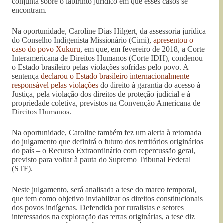
conjunta sobre o labirinto jurídico em que esses casos se
encontram.
Na oportunidade, Caroline Dias Hilgert, da assessoria jurídica
do Conselho Indigenista Missionário (Cimi),
apresentou o
caso do povo Xukuru
, em que, em fevereiro de 2018, a Corte
Interamericana de Direitos Humanos (Corte IDH), condenou
o Estado brasileiro pelas violações sofridas pelo povo. A
sentença
declarou o Estado brasileiro internacionalmente
responsável pelas violações
do direito à garantia do acesso à
Justiça, pela violação dos direitos de proteção judicial e à
propriedade coletiva, previstos na Convenção Americana de
Direitos Humanos.
Na oportunidade, Caroline também fez um alerta à retomada
do julgamento que definirá o futuro dos territórios originários
do país – o Recurso Extraordinário com repercussão geral,
previsto para voltar à pauta do Supremo Tribunal Federal
(STF).
Neste julgamento, será analisada a tese do marco temporal,
que tem como objetivo inviabilizar os direitos constitucionais
dos povos indígenas. Defendida por ruralistas e setores
interessados na exploração das terras originárias, a tese diz