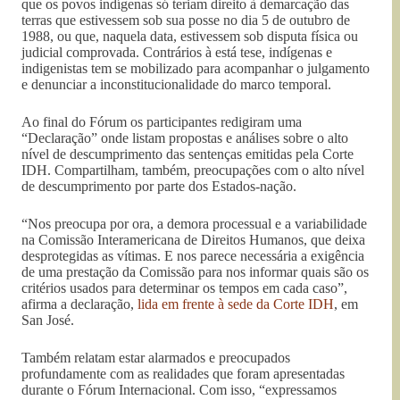
que os povos indígenas só teriam direito à demarcação das
terras que estivessem sob sua posse no dia 5 de outubro de
1988, ou que, naquela data, estivessem sob disputa física ou
judicial comprovada. Contrários à está tese, indígenas e
indigenistas tem se mobilizado para acompanhar o julgamento
e denunciar a inconstitucionalidade do marco temporal.
Ao final do Fórum os participantes redigiram uma
“Declaração” onde listam propostas e análises sobre o alto
nível de descumprimento das sentenças emitidas pela Corte
IDH. Compartilham, também, preocupações com o alto nível
de descumprimento por parte dos Estados-nação.
“Nos preocupa por ora, a demora processual e a variabilidade
na Comissão Interamericana de Direitos Humanos, que deixa
desprotegidas as vítimas. E nos parece necessária a exigência
de uma prestação da Comissão para nos informar quais são os
critérios usados ​​para determinar os tempos em cada caso”,
afirma a declaração,
lida em frente à sede da Corte IDH
, em
San José.
Também relatam estar alarmados e preocupados
profundamente com as realidades que foram apresentadas
durante o Fórum Internacional. Com isso, “expressamos