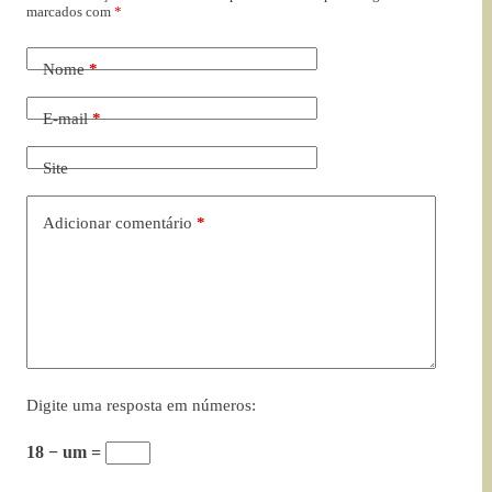
marcados com
*
Nome
*
E-mail
*
Site
Adicionar comentário
*
Digite uma resposta em números:
18 − um =