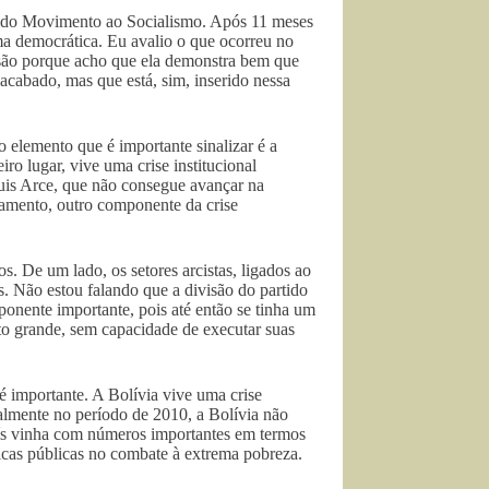
tido Movimento ao Socialismo. Após 11 meses
rma democrática. Eu avalio o que ocorreu no
são porque acho que ela demonstra bem que
cabado, mas que está, sim, inserido nessa
 elemento que é importante sinalizar é a
ro lugar, vive uma crise institucional
Luis Arce, que não consegue avançar na
rçamento, outro componente da crise
. De um lado, os setores arcistas, ligados ao
s. Não estou falando que a divisão do partido
mponente importante, pois até então se tinha um
to grande, sem capacidade de executar suas
é importante. A Bolívia vive uma crise
palmente no período de 2010, a Bolívia não
país vinha com números importantes em termos
icas públicas no combate à extrema pobreza.