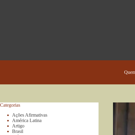
Pular
para
o
conteúdo
Quem
Categorias
Ações Afirmativas
América Latina
Artigo
Brasil