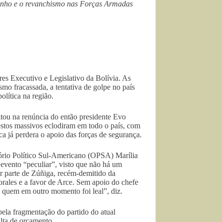
vizinho e o revanchismo nas Forças Armadas
es Executivo e Legislativo da Bolívia. As
o fracassada, a tentativa de golpe no país
olítica na região.
ultou na renúncia do então presidente Evo
estos massivos eclodiram em todo o país, com
ca já perdera o apoio das forças de segurança.
atório Político Sul-Americano (OPSA) Marília
evento “peculiar”, visto que não há um
r parte de Zúñiga, recém-demitido da
orales e a favor de Arce. Sem apoio do chefe
 quem em outro momento foi leal”, diz.
pela fragmentação do partido do atual
alta de orçamento.