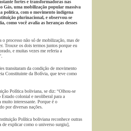
astante fortes e transformadoras nas
do Gás, uma mobilização popular massiva
 a política, com o movimento indígena
tituição plurinacional, e observou-se
a, como você avalia as heranças desses
a o processo não só de mobilização, mas de
er. Trouxe os dois termos juntos porque eu
rado, e muitas vezes me referia a
”.
les transitaram da condição de movimento
ia Constituinte da Bolívia, que teve como
ção Política boliviana, se diz: “Olhou-se
 Estado colonial e neoliberal para a
 muito interessante. Porque é o
do por diversas nações.
stituição Política boliviana reconhece outras
de explicar como o universo surgiu],