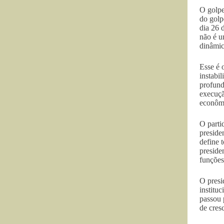
O golpe
do golp
dia 26 
não é u
dinâmic
Esse é 
instabi
profund
execuçã
econômi
O parti
preside
define 
preside
funções 
O presi
institu
passou 
de cres