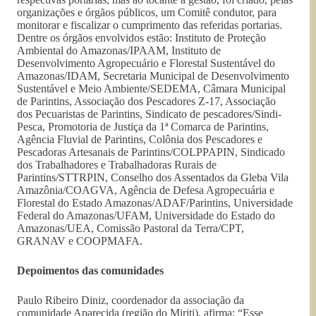
organizações e órgãos públicos, um Comitê condutor, para
monitorar e fiscalizar o cumprimento das referidas portarias.
Dentre os órgãos envolvidos estão: Instituto de Proteção
Ambiental do Amazonas/IPAAM, Instituto de
Desenvolvimento Agropecuário e Florestal Sustentável do
Amazonas/IDAM, Secretaria Municipal de Desenvolvimento
Sustentável e Meio Ambiente/SEDEMA, Câmara Municipal
de Parintins, Associação dos Pescadores Z-17, Associação
dos Pecuaristas de Parintins, Sindicato de pescadores/Sindi-
Pesca, Promotoria de Justiça da 1ª Comarca de Parintins,
Agência Fluvial de Parintins, Colônia dos Pescadores e
Pescadoras Artesanais de Parintins/COLPPAPIN, Sindicado
dos Trabalhadores e Trabalhadoras Rurais de
Parintins/STTRPIN, Conselho dos Assentados da Gleba Vila
Amazônia/COAGVA, Agência de Defesa Agropecuária e
Florestal do Estado Amazonas/ADAF/Parintins, Universidade
Federal do Amazonas/UFAM, Universidade do Estado do
Amazonas/UEA, Comissão Pastoral da Terra/CPT,
GRANAV e COOPMAFA.
Depoimentos das comunidades
Paulo Ribeiro Diniz, coordenador da associação da
comunidade Aparecida (região do Miriti), afirma: “Esse