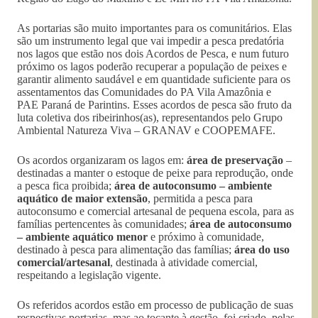
As portarias são muito importantes para os comunitários. Elas
são um instrumento legal que vai impedir a pesca predatória
nos lagos que estão nos dois Acordos de Pesca, e num futuro
próximo os lagos poderão recuperar a população de peixes e
garantir alimento saudável e em quantidade suficiente para os
assentamentos das Comunidades do PA Vila Amazônia e
PAE Paraná de Parintins. Esses acordos de pesca são fruto da
luta coletiva dos ribeirinhos(as), representandos pelo Grupo
Ambiental Natureza Viva – GRANAV e COOPEMAFE.
Os acordos organizaram os lagos em:
área de preservação
–
destinadas a manter o estoque de peixe para reprodução, onde
a pesca fica proibida;
área de autoconsumo
– ambiente
aquático de maior extensão
, permitida a pesca para
autoconsumo e comercial artesanal de pequena escola, para as
famílias pertencentes às comunidades;
área de autoconsumo
– ambiente aquático menor
e próximo à comunidade,
destinado à pesca para alimentação das famílias;
área do uso
comercial/artesanal
, destinada à atividade comercial,
respeitando a legislação vigente.
Os referidos acordos estão em processo de publicação de suas
respectivas portarias, mas ao tocante à gestão, foi criado, pelas