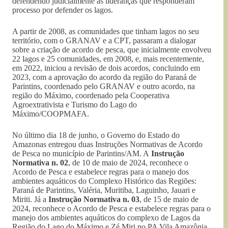
defendendo judicialmente as lideranças que responderam
processo por defender os lagos.
A partir de 2008, as comunidades que tinham lagos no seu
território, com o GRANAV e a CPT, passaram a dialogar
sobre a criação de acordo de pesca, que inicialmente envolveu
22 lagos e 25 comunidades, em 2008, e, mais recentemente,
em 2022, iniciou a revisão de dois acordos, concluindo em
2023, com a aprovação do acordo da região do Paraná de
Parintins, coordenado pelo GRANAV e outro acordo, na
região do Máximo, coordenado pela Cooperativa
Agroextrativista e Turismo do Lago do
Máximo/COOPMAFA.
No último dia 18 de junho, o Governo do Estado do
Amazonas entregou duas Instruções Normativas de Acordo
de Pesca no município de Parintins/AM. A
Instrução
Normativa n. 02
, de 10 de maio de 2024, reconhece o
Acordo de Pesca e estabelece regras para o manejo dos
ambientes aquáticos do Complexo Histórico das Regiões:
Paraná de Parintins, Valéria, Muritiba, Laguinho, Jauari e
Miriti. Já a
Instrução Normativa n. 03
, de 15 de maio de
2024, reconhece o Acordo de Pesca e estabelece regras para o
manejo dos ambientes aquáticos do complexo de Lagos da
Região do Lago do Máximo e Zé Miri no PA Vila Amazônia.