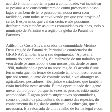
acordo é muito importante para a comunidade, vai incentivar
as pessoas a se conscientizarem de como preservar o nosso
lago, e também de ter o pescado em nossa mesa com
facilidade, com todos se envolvendo pra que esse projeto dê
certo. E esperamos que vai dar certo, e nós possamos
desfrutar, mas também as outras comunidades vizinhas, todo o
município de Parintins e a região da gleba do Paraná de
Parintins.”
Adilson da Costa Silva, morador da comunidade Menino
Deus (região de Paraná de Parintins) e coordenador do
GRANAV, também traz o seu depoimento: “Aprovar a
minuta do acordo, pra nós, é a realização de um trabalho que
vem desde os anos 2000, e com nossos pais desde os anos
1990, trabalhando a pesca na nossa região. O acordo é uma
ferramenta que nós temos de controle tanto do nosso recurso
que nós temos, quanto de controle social, e vai abranger os
agricultores, pescadores, ribeirinhos e criadores, que também
estão incluídos neste acordo. É uma oportunidade de a gente
mexer com o povo, porque às vezes as pessoas estão muito
acomodadas. E agora podem surgir novas oportunidades,
como a questão da piscicultura, do manejo das espécies, do
conhecimento da legislação ambiental, da educação, que é
necessária. É a retomada de um trabalho de forma legal e com