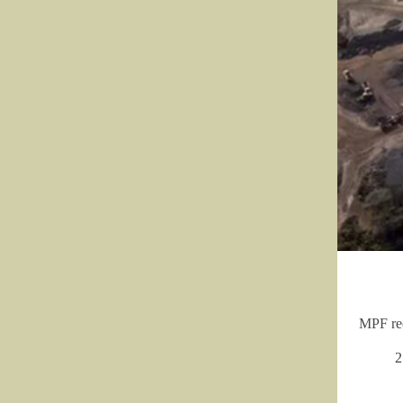
MPF rec
2