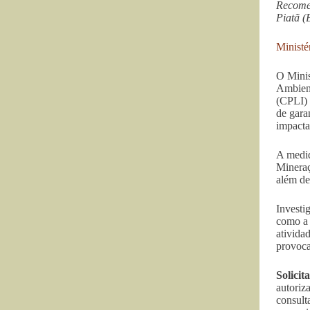
Recomen
Piatã (
Ministé
O Minis
Ambient
(CPLI) 
de gara
impactar
A medid
Mineraç
além de
Investi
como a 
ativida
provoca
Solici
autoriz
consult