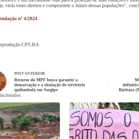
oje, viola esses direitos e compromete o futuro dessas populações”, con
ndação nº 4/2024
Reprodução CPT-BA
POST
ANTERIOR
Recurso do MPF busca garantir a
M
demarcação e a titulação de território
definiti
quilombola em Sergipe
Bárbara (
elacionados