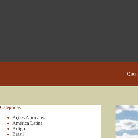
Pular
para
o
conteúdo
Quem
Categorias
Ações Afirmativas
América Latina
Artigo
Brasil