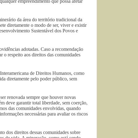
 qualquer empreendimento que possa afetar
rário da área do território tradicional da
diretamente o modo de ser, viver e existir
Desenvolvimento Sustentável dos Povos e
ovidências adotadas. Caso a recomendação
r o respeito aos direitos das comunidades
 Interamericana de Direitos Humanos, como
ida diretamente pelo poder público, sem
e ser renovada sempre que houver novas
 deve garantir total liberdade, sem coerção,
ônomos das comunidades envolvidas, quando
informações necessárias para avaliar os riscos
to dos direitos dessas comunidades sobre
odos de vida. A mineração, como está sendo