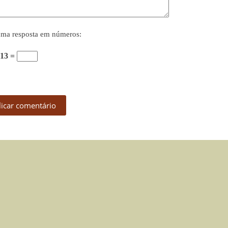
uma resposta em números:
 13 =
licar comentário