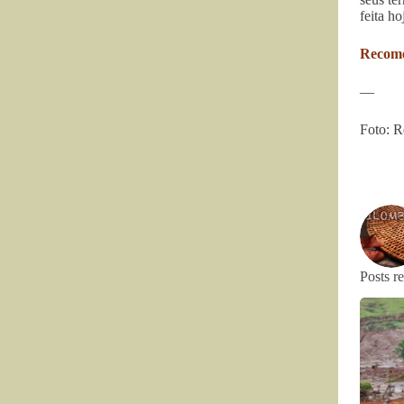
feita h
Recome
—
Foto: 
Posts r