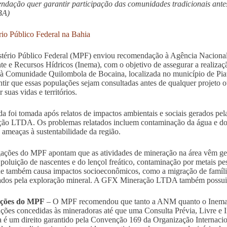
dação quer garantir participação das comunidades tradicionais antes
BA)
rio Público Federal na Bahia
tério Público Federal (MPF) enviou recomendação à Agência Nacional
e e Recursos Hídricos (Inema), com o objetivo de assegurar a realizaç
à Comunidade Quilombola de Bocaina, localizada no município de Pia
ntir que essas populações sejam consultadas antes de qualquer projet
 suas vidas e territórios.
a foi tomada após relatos de impactos ambientais e sociais gerados pela
ão LTDA. Os problemas relatados incluem contaminação da água e do ar,
 ameaças à sustentabilidade da região.
gações do MPF apontam que as atividades de mineração na área vêm ge
poluição de nascentes e do lençol freático, contaminação por metais p
de também causa impactos socioeconômicos, como a migração de famíli
dos pela exploração mineral. A GFX Mineração LTDA também possui au
tações do MPF
– O MPF recomendou que tanto a ANM quanto o Inema a
ações concedidas às mineradoras até que uma Consulta Prévia, Livre e 
a é um direito garantido pela Convenção 169 da Organização Internacio