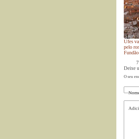
Ufes va
pelo ro
Fundão
7
Deixe 
O seu en
Nom
Adici