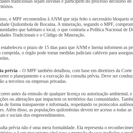
ades tradicionais sejam ouvidas e participem do processo decisório de
ritórios.
sso, o MPF recomendou à ANM que seja feito o necessário bloqueio mine
ade Quilombola de Bocaina. A mineração, segundo o MPF, compromete 
unidades que habitam o local, o que contraria a Política Nacional de 
ades Tradicionais e o Código de Mineração.
stabeleceu o prazo de 15 dias para que ANM e Inema informem as pr
a cumprida, o órgão pode tomar medidas judiciais cabíveis para assegura
olas.
ta prévia
– O MPF também detalhou, com base em diretrizes da Corte
orrer o planejamento e a execução da consulta prévia. Deve ser conduz
ão a terceiros ou empresas privadas.
orrer antes da emissão de qualquer licença ou autorização ambiental, 
ções ou alterações que impactem os territórios das comunidades. Também
eita de forma transparente e informada, respeitando os protocolos aut
tes. Além disso, as populações quilombolas devem ter acesso a todas as 
ais e sociais dos empreendimentos.
ulta prévia não é uma mera formalidade. Ela representa o reconhecimen
rritórios e é um mecanismo vital para a proteção de suas tradições e m