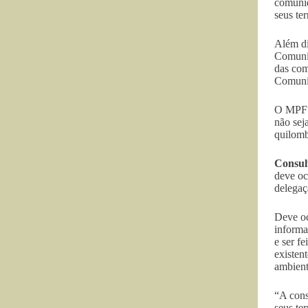
comunid
seus ter
Além di
Comunid
das com
Comunid
O MPF e
não sej
quilomb
Consul
deve oc
delegaç
Deve oc
informa
e ser f
existen
ambient
“A cons
seus te