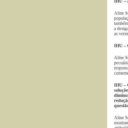
IHU – 
Aline M
populaç
também 
a desig
as verm
IHU – 
Aline M
pecuári
respons
comemo
IHU – 
soluçõ
diminu
redução
questã
Aline M
mostran
atribuí