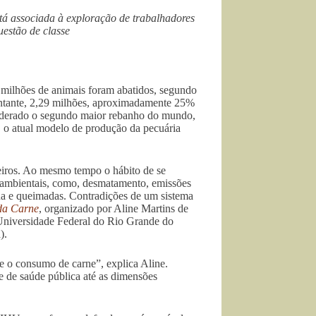
tá associada à exploração de trabalhadores
uestão de classe
milhões de animais foram abatidos, segundo
ontante, 2,29 milhões, aproximadamente 25%
nsiderado o segundo maior rebanho do mundo,
, o atual modelo de produção da pecuária
eiros. Ao mesmo tempo o hábito de se
s ambientais, como, desmatamento, emissões
gua e queimadas. Contradições de um sistema
da Carne
, organizado por Aline Martins de
 Universidade Federal do Rio Grande do
).
 e o consumo de carne”, explica Aline.
e de saúde pública até as dimensões
.