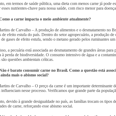
nto, em termos de saúde pública, uma dieta com menos carne já pode es
r esses nutrientes-chave para nossa saúde, com risco menor para doença
Como a carne impacta o meio ambiente atualmente?
artins de Carvalho – A produção de alimentos e o desmatamento no Br
s de efeito estufa do país. Dentro do setor agropecuário, a produção de
 de gases de efeito estufa, sendo o metano gerado pelos ruminantes um
sso, a pecuária está associada ao desmatamento de grandes áreas para p
a à perda de biodiversidade. O consumo intensivo de água e a contamina
são questões ambientais críticas.
Não é barato consumir carne no Brasil. Como a questão está assoc
ainda mais o abismo social?
artins de Carvalho – O preço da carne é um importante determinante de
influenciam nesse processo. Verificamos que grande parte da populaç
nto, devido à grande desigualdade no país, as famílias trocam os tipos d
ades de carne, reforçando esse abismo social.