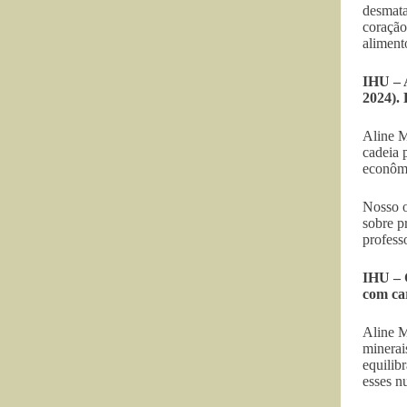
desmata
coração
aliment
IHU – 
2024). 
Aline M
cadeia 
econômi
Nosso o
sobre p
profes
IHU – 
com car
Aline M
minerai
equilib
esses n