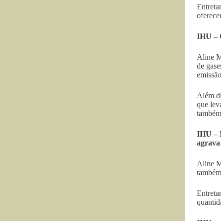
Entreta
oferece
IHU – 
Aline M
de gase
emissão
Além di
que lev
também 
IHU – 
agrava 
Aline M
também 
Entreta
quantid