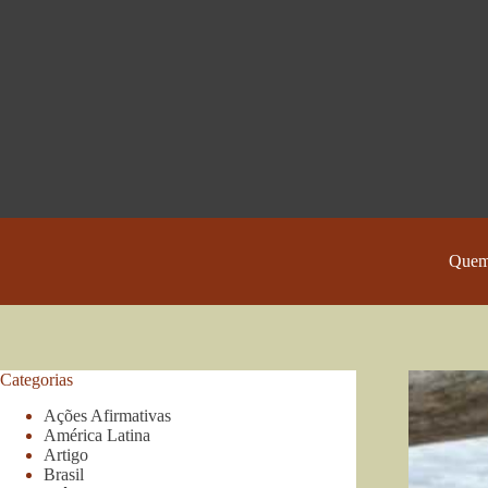
Pular
para
o
conteúdo
Quem
Categorias
Ações Afirmativas
América Latina
Artigo
Brasil