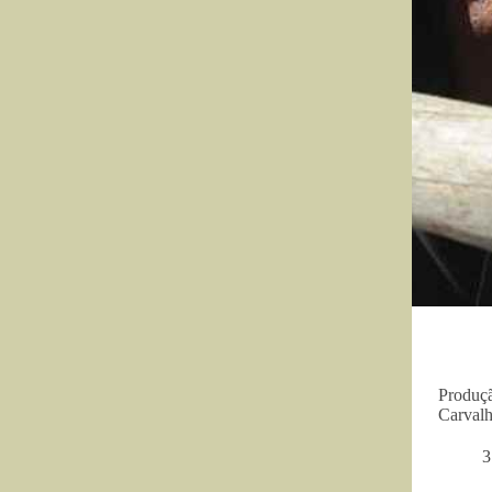
Produçã
Carval
3