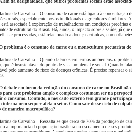
Além da desigualdade, que outros problemas sociais estão associa
artins de Carvalho – O consumo de carne está ligado à concentração de
ões rurais, especialmente povos tradicionais e agricultores familiares. 
está associada à exploração de trabalhadores em condições precárias e
ualdade estrutural do Brasil. Há, ainda, o impacto sobre a saúde, já qu
elhas e processadas, está relacionado a doenças crônicas, como diabetes
O problema é o consumo de carne ou a monocultura pecuarista de 
artins de Carvalho – Quando falamos em termos ambientais, o problem
a, que é insustentável do ponto de vista ambiental e social. Quando fa
ável pelo aumento de risco de doenças crônicas. É preciso repensar o s
s.
O debate em torno da redução do consumo de carne no Brasil não
es para este problema amplo e complexo costumam ser na perspecti
ir o consumo. Contudo, o mercado externo tem grande participação
 interna nem sequer afeta o setor. Como sair desse ciclo de culpabi
o de maneira macropolítica?
artins de Carvalho – Ressalta-se que cerca de 70% da produção de carn
do a importância da população brasileira no escoamento desses produtos
da apenas aos consumidores. A mudança precisa acontecer em nível polí