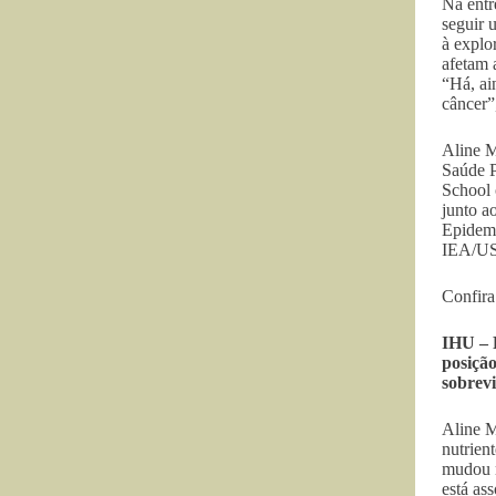
Na entr
seguir 
à explo
afetam 
“Há, ai
câncer”
Aline M
Saúde P
School 
junto a
Epidemi
IEA/USP
Confira 
IHU – P
posição
sobrevi
Aline M
nutrien
mudou m
está as