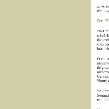
Livro r
em cond
Por:
I
No Bras
o IBGE,
da prod
com cer
brasile
O consu
aliment
de gase
aliment
Carvalh
Norte) 
“A obra
Segundo
econômi