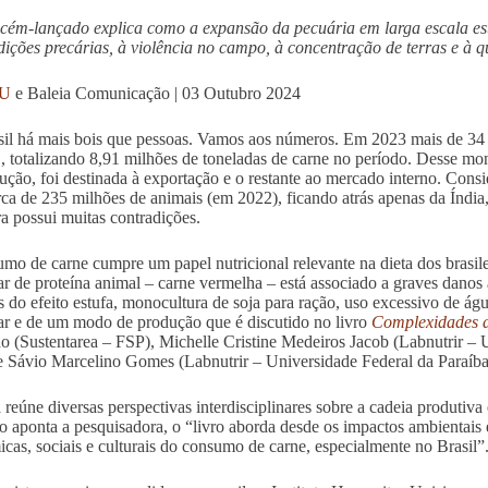
ecém-lançado explica como a expansão da pecuária em larga escala es
ições precárias, à violência no campo, à concentração de terras e à q
HU
e Baleia Comunicação | 03 Outubro 2024
il há mais bois que pessoas. Vamos aos números. Em 2023 mais de 34 
 totalizando 8,91 milhões de toneladas de carne no período. Desse m
ução, foi destinada à exportação e o restante ao mercado interno. Co
ca de 235 milhões de animais (em 2022), ficando atrás apenas da Índia
ira possui muitas contradições.
mo de carne cumpre um papel nutricional relevante na dieta dos brasil
ar de proteína animal – carne vermelha – está associado a graves dano
s do efeito estufa, monocultura de soja para ração, uso excessivo de á
ar e de um modo de produção que é discutido no livro
Complexidades 
o (Sustentarea – FSP), Michelle Cristine Medeiros Jacob (Labnutrir –
e Sávio Marcelino Gomes (Labnutrir – Universidade Federal da Paraíba
 reúne diversas perspectivas interdisciplinares sobre a cadeia produtiva
 aponta a pesquisadora, o “livro aborda desde os impactos ambientais 
cas, sociais e culturais do consumo de carne, especialmente no Brasil”