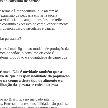
dos ao consumo de carne?
 terras e à monocultura, que afetam às
A expansão da pecuária em larga escala
 à violência no campo, questões que refletem
e o consumo excessivo de carne, especialmente
, doenças cardiovasculares e câncer.
larga escala?
a está mais ligado ao modelo de produção da
lamos de saúde, o consumo elevado é
istema produtivo e a quantidade de carne que
 é novo. Não é novidade também que as
va de que é responsabilidade da população
 na compra desse tipo de alimento e a
lização das pessoas e enfrentar essa
e no Brasil fica no mercado interno,
. Entretanto, a responsabilidade não pode ser
tico e econômico, com incentivos para