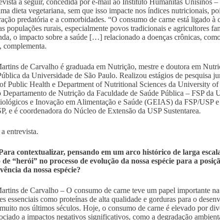
evista a seguir, concedida por e-mail ao Instituto Humanitas Unisinos –
uma dieta vegetariana, sem que isso impacte nos índices nutricionais, po
ração predatória e a comorbidades. “O consumo de carne está ligado à c
as populações rurais, especialmente povos tradicionais e agricultores f
nda, o impacto sobre a saúde […] relacionado a doenças crônicas, como
, complementa.
artins de Carvalho é graduada em Nutrição, mestre e doutora em Nutr
ública da Universidade de São Paulo. Realizou estágios de pesquisa ju
of Public Health e Department of Nutritional Sciences da University o
o Departamento de Nutrição da Faculdade de Saúde Pública – FSP da U
ológicos e Inovação em Alimentação e Saúde (GEIAS) da FSP/USP e 
, e é coordenadora do Núcleo de Extensão da USP Sustentarea.
a entrevista.
ara contextualizar, pensando em um arco histórico de larga escal
 de “herói” no processo de evolução da nossa espécie para a posiçã
vência da nossa espécie?
artins de Carvalho – O consumo de carne teve um papel importante na
tes essenciais como proteínas de alta qualidade e gorduras para o desenv
uito nos últimos séculos. Hoje, o consumo de carne é elevado por dive
sociado a impactos negativos significativos, como a degradação ambienta