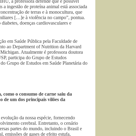
 IHU, a professora defende que é possível
is a ingestão de proteína animal está associada
oncentração de terras e à monocultura, que
amiliares […]e à violência no campo”, pontua.
 diabetes, doenças cardiovasculares e
ição em Saúde Pública pela Faculdade de
nto ao Department of Nutrition da Harvard
f Michigan. Atualmente é professora doutora
SP, participa do Grupo de Estudos
do Grupo de Estudos em Saúde Planetária do
a, como o consumo de carne saiu da
o de um dos principais vilões da
 evolução da nossa espécie, fornecendo
olvimento cerebral. Entretanto, o cenário
rsas partes do mundo, incluindo o Brasil e
l, emissões de gases de efeito estufa,