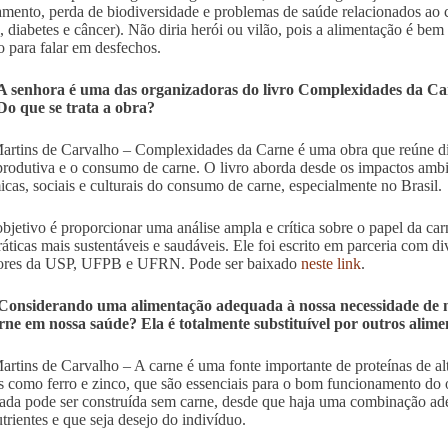
mento, perda de biodiversidade e problemas de saúde relacionados a
, diabetes e câncer). Não diria herói ou vilão, pois a alimentação é bem
o para falar em desfechos.
A senhora é uma das organizadoras do livro Complexidades da Ca
Do que se trata a obra?
artins de Carvalho – Complexidades da Carne é uma obra que reúne dive
produtiva e o consumo de carne. O livro aborda desde os impactos ambi
cas, sociais e culturais do consumo de carne, especialmente no Brasil.
bjetivo é proporcionar uma análise ampla e crítica sobre o papel da car
ráticas mais sustentáveis e saudáveis. Ele foi escrito em parceria com d
sores da USP, UFPB e UFRN. Pode ser baixado
neste link
.
Considerando uma alimentação adequada à nossa necessidade de nu
ne em nossa saúde? Ela é totalmente substituível por outros alime
artins de Carvalho – A carne é uma fonte importante de proteínas de al
s como ferro e zinco, que são essenciais para o bom funcionamento do 
rada pode ser construída sem carne, desde que haja uma combinação ad
utrientes e que seja desejo do indivíduo.