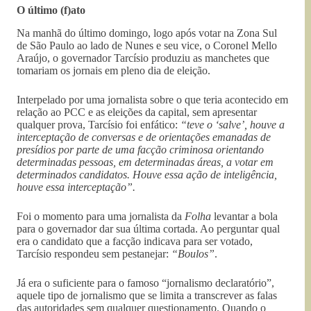
O último (f)ato
Na manhã do último domingo, logo após votar na Zona Sul
de São Paulo ao lado de Nunes e seu vice, o Coronel Mello
Araújo, o governador Tarcísio produziu as manchetes que
tomariam os jornais em pleno dia de eleição.
Interpelado por uma jornalista sobre o que teria acontecido em
relação ao PCC e as eleições da capital, sem apresentar
qualquer prova, Tarcísio foi enfático:
“teve o ‘salve’, houve a
interceptação de conversas e de orientações emanadas de
presídios por parte de uma facção criminosa orientando
determinadas pessoas, em determinadas áreas, a votar em
determinados candidatos. Houve essa ação de inteligência,
houve essa interceptação”.
Foi o momento para uma jornalista da
Folha
levantar a bola
para o governador dar sua última cortada. Ao perguntar qual
era o candidato que a facção indicava para ser votado,
Tarcísio respondeu sem pestanejar:
“Boulos”
.
Já era o suficiente para o famoso “jornalismo declaratório”,
aquele tipo de jornalismo que se limita a transcrever as falas
das autoridades sem qualquer questionamento. Quando o