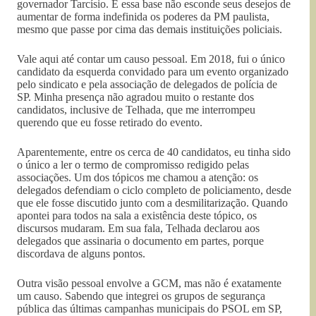
governador Tarcísio. E essa base não esconde seus desejos de
aumentar de forma indefinida os poderes da PM paulista,
mesmo que passe por cima das demais instituições policiais.
Vale aqui até contar um causo pessoal. Em 2018, fui o único
candidato da esquerda convidado para um evento organizado
pelo sindicato e pela associação de delegados de polícia de
SP. Minha presença não agradou muito o restante dos
candidatos, inclusive de Telhada, que me interrompeu
querendo que eu fosse retirado do evento.
Aparentemente, entre os cerca de 40 candidatos, eu tinha sido
o único a ler o termo de compromisso redigido pelas
associações. Um dos tópicos me chamou a atenção: os
delegados defendiam o ciclo completo de policiamento, desde
que ele fosse discutido junto com a desmilitarização. Quando
apontei para todos na sala a existência deste tópico, os
discursos mudaram. Em sua fala, Telhada declarou aos
delegados que assinaria o documento em partes, porque
discordava de alguns pontos.
Outra visão pessoal envolve a GCM, mas não é exatamente
um causo. Sabendo que integrei os grupos de segurança
pública das últimas campanhas municipais do PSOL em SP,