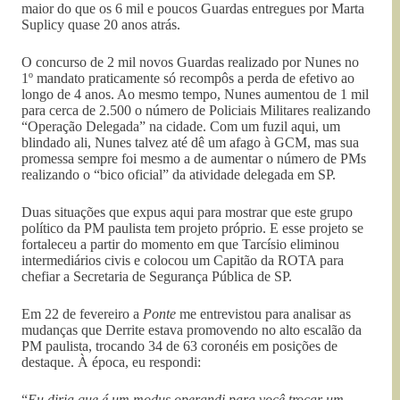
maior do que os 6 mil e poucos Guardas entregues por Marta
Suplicy quase 20 anos atrás.
O concurso de 2 mil novos Guardas realizado por Nunes no
1º mandato praticamente só recompôs a perda de efetivo ao
longo de 4 anos. Ao mesmo tempo, Nunes aumentou de 1 mil
para cerca de 2.500 o número de Policiais Militares realizando
“Operação Delegada” na cidade. Com um fuzil aqui, um
blindado ali, Nunes talvez até dê um afago à GCM, mas sua
promessa sempre foi mesmo a de aumentar o número de PMs
realizando o “bico oficial” da atividade delegada em SP.
Duas situações que expus aqui para mostrar que este grupo
político da PM paulista tem projeto próprio. E esse projeto se
fortaleceu a partir do momento em que Tarcísio eliminou
intermediários civis e colocou um Capitão da ROTA para
chefiar a Secretaria de Segurança Pública de SP.
Em 22 de fevereiro a
Ponte
me entrevistou para analisar as
mudanças que Derrite estava promovendo no alto escalão da
PM paulista, trocando 34 de 63 coronéis em posições de
destaque. À época, eu respondi:
“
Eu diria que é um modus operandi para você trocar um