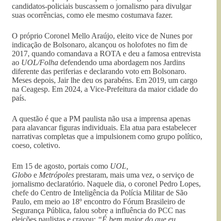
candidatos-policiais buscassem o jornalismo para divulgar
suas ocorrências, como ele mesmo costumava fazer.
O próprio Coronel Mello Araújo, eleito vice de Nunes por
indicação de Bolsonaro, alcançou os holofotes no fim de
2017, quando comandava a ROTA e deu a famosa entrevista
ao
UOL/Folha
defendendo uma abordagem nos Jardins
diferente das periferias e declarando voto em Bolsonaro.
Meses depois, Jair lhe deu os parabéns. Em 2019, um cargo
na Ceagesp. Em 2024, a Vice-Prefeitura da maior cidade do
país.
A questão é que a PM paulista não usa a imprensa apenas
para alavancar figuras individuais. Ela atua para estabelecer
narrativas completas que a impulsionem como grupo político,
coeso, coletivo.
Em 15 de agosto, portais como
UOL,
Globo
e
Metrópoles
prestaram, mais uma vez, o serviço de
jornalismo declaratório. Naquele dia, o coronel Pedro Lopes,
chefe do Centro de Inteligência da Polícia Militar de São
Paulo, em meio ao 18º encontro do Fórum Brasileiro de
Segurança Pública, falou sobre a influência do PCC nas
eleições paulistas e cravou:
“É bem maior do que eu