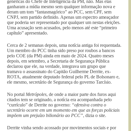
genéricas do Chefe de Inteligência da PM, não. Mas elas
ganharam a mídia mesmo sem qualquer informação nova e
deram um tom “fantasmagórico” ao PCC, sem CPF, sem
CNPJ, sem partido definido. Apenas um espectro ameaçador
que poderia ser representado por qualquer um nestas eleições.
Uma acusação sem acusados, pelo menos até este “primeiro
capítulo” apresentado.
Cerca de 2 semanas depois, uma notícia antiga foi requentada.
Um membro do PCC tinha sido preso por roubos a bancos
pelo COE (da PM) ainda em maio de 2024. Quatro meses
depois, em setembro, a Secretaria de Segurança Pública
declarou que ele, na verdade, integrava um grupo que
tramava o assassinato do Capitão Guilherme Derrite, ex-
ROTA, atualmente deputado federal pelo PL de Bolsonaro e,
ele mesmo, secretário de Segurança do governo Tarcísio.
No portal
Metrópoles
, de onde a maior parte dos furos aqui
citados tem se originado, a notícia era acompanhada pelo
“currículo” de Derrite no governo:
“ofensiva contra o
secretário ocorre em um momento em que as forças policiais
impõem um prejuízo bilionário ao PCC”
, dizia o site.
Derrite vinha sendo acossado por movimentos sociais e por