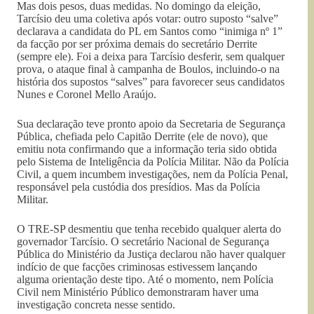
Mas dois pesos, duas medidas. No domingo da eleição,
Tarcísio deu uma coletiva após votar: outro suposto “salve”
declarava a candidata do PL em Santos como “inimiga nº 1”
da facção por ser próxima demais do secretário Derrite
(sempre ele). Foi a deixa para Tarcísio desferir, sem qualquer
prova, o ataque final à campanha de Boulos, incluindo-o na
história dos supostos “salves” para favorecer seus candidatos
Nunes e Coronel Mello Araújo.
Sua declaração teve pronto apoio da Secretaria de Segurança
Pública, chefiada pelo Capitão Derrite (ele de novo), que
emitiu nota confirmando que a informação teria sido obtida
pelo Sistema de Inteligência da Polícia Militar. Não da Polícia
Civil, a quem incumbem investigações, nem da Polícia Penal,
responsável pela custódia dos presídios. Mas da Polícia
Militar.
O TRE-SP desmentiu que tenha recebido qualquer alerta do
governador Tarcísio. O secretário Nacional de Segurança
Pública do Ministério da Justiça declarou não haver qualquer
indício de que facções criminosas estivessem lançando
alguma orientação deste tipo. Até o momento, nem Polícia
Civil nem Ministério Público demonstraram haver uma
investigação concreta nesse sentido.