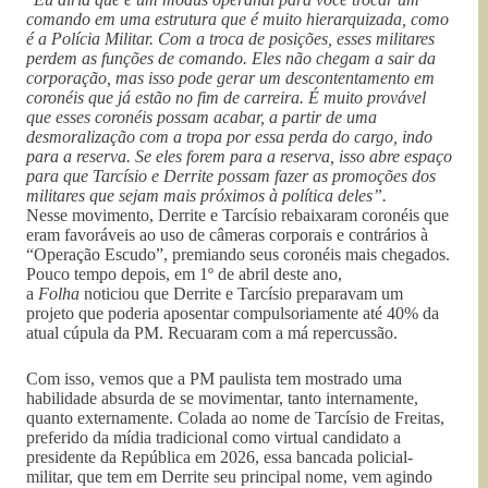
comando em uma estrutura que é muito hierarquizada, como
é a Polícia Militar. Com a troca de posições, esses militares
perdem as funções de comando. Eles não chegam a sair da
corporação, mas isso pode gerar um descontentamento em
coronéis que já estão no fim de carreira. É muito provável
que esses coronéis possam acabar, a partir de uma
desmoralização com a tropa por essa perda do cargo, indo
para a reserva. Se eles forem para a reserva, isso abre espaço
para que Tarcísio e Derrite possam fazer as promoções dos
militares que sejam mais próximos à política deles”.
Nesse movimento, Derrite e Tarcísio rebaixaram coronéis que
eram favoráveis ao uso de câmeras corporais e contrários à
“Operação Escudo”, premiando seus coronéis mais chegados.
Pouco tempo depois, em 1º de abril deste ano,
a
Folha
noticiou que Derrite e Tarcísio preparavam um
projeto que poderia aposentar compulsoriamente até 40% da
atual cúpula da PM. Recuaram com a má repercussão.
Com isso, vemos que a PM paulista tem mostrado uma
habilidade absurda de se movimentar, tanto internamente,
quanto externamente. Colada ao nome de Tarcísio de Freitas,
preferido da mídia tradicional como virtual candidato a
presidente da República em 2026, essa bancada policial-
militar, que tem em Derrite seu principal nome, vem agindo