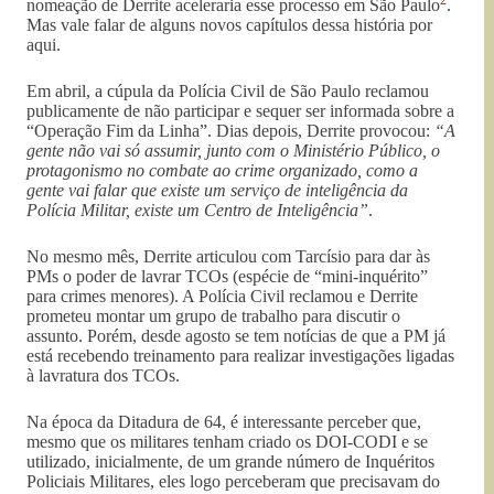
2
nomeação de Derrite aceleraria esse processo em São Paulo
.
Mas vale falar de alguns novos capítulos dessa história por
aqui.
Em abril, a cúpula da Polícia Civil de São Paulo reclamou
publicamente de não participar e sequer ser informada sobre a
“Operação Fim da Linha”. Dias depois, Derrite provocou:
“A
gente não vai só assumir, junto com o Ministério Público, o
protagonismo no combate ao crime organizado, como a
gente vai falar que existe um serviço de inteligência da
Polícia Militar, existe um Centro de Inteligência”
.
No mesmo mês, Derrite articulou com Tarcísio para dar às
PMs o poder de lavrar TCOs (espécie de “mini-inquérito”
para crimes menores). A Polícia Civil reclamou e Derrite
prometeu montar um grupo de trabalho para discutir o
assunto. Porém, desde agosto se tem notícias de que a PM já
está recebendo treinamento para realizar investigações ligadas
à lavratura dos TCOs.
Na época da Ditadura de 64, é interessante perceber que,
mesmo que os militares tenham criado os DOI-CODI e se
utilizado, inicialmente, de um grande número de Inquéritos
Policiais Militares, eles logo perceberam que precisavam do