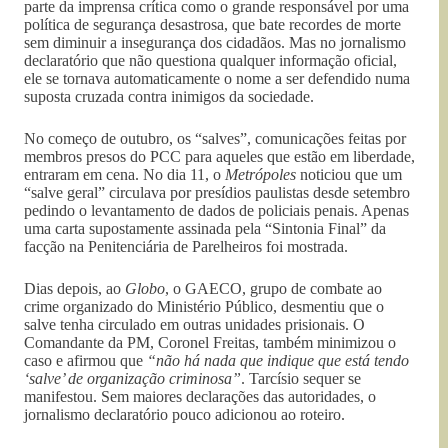
parte da imprensa crítica como o grande responsável por uma
política de segurança desastrosa, que bate recordes de morte
sem diminuir a insegurança dos cidadãos. Mas no jornalismo
declaratório que não questiona qualquer informação oficial,
ele se tornava automaticamente o nome a ser defendido numa
suposta cruzada contra inimigos da sociedade.
No começo de outubro, os “salves”, comunicações feitas por
membros presos do PCC para aqueles que estão em liberdade,
entraram em cena. No dia 11, o
Metrópoles
noticiou que um
“salve geral” circulava por presídios paulistas desde setembro
pedindo o levantamento de dados de policiais penais. Apenas
uma carta supostamente assinada pela “Sintonia Final” da
facção na Penitenciária de Parelheiros foi mostrada.
Dias depois, ao
Globo
, o GAECO, grupo de combate ao
crime organizado do Ministério Público, desmentiu que o
salve tenha circulado em outras unidades prisionais. O
Comandante da PM, Coronel Freitas, também minimizou o
caso e afirmou que
“não há nada que indique que está tendo
‘salve’ de organização criminosa”
. Tarcísio sequer se
manifestou. Sem maiores declarações das autoridades, o
jornalismo declaratório pouco adicionou ao roteiro.