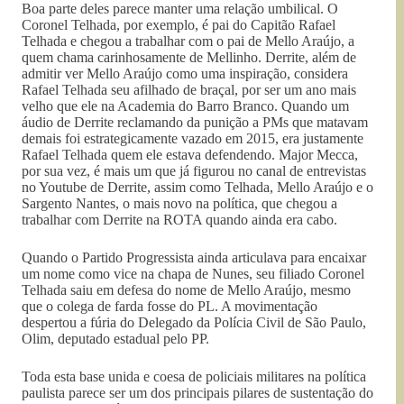
Boa parte deles parece manter uma relação umbilical. O
Coronel Telhada, por exemplo, é pai do Capitão Rafael
Telhada e chegou a trabalhar com o pai de Mello Araújo, a
quem chama carinhosamente de Mellinho. Derrite, além de
admitir ver Mello Araújo como uma inspiração, considera
Rafael Telhada seu afilhado de braçal, por ser um ano mais
velho que ele na Academia do Barro Branco. Quando um
áudio de Derrite reclamando da punição a PMs que matavam
demais foi estrategicamente vazado em 2015, era justamente
Rafael Telhada quem ele estava defendendo. Major Mecca,
por sua vez, é mais um que já figurou no canal de entrevistas
no Youtube de Derrite, assim como Telhada, Mello Araújo e o
Sargento Nantes, o mais novo na política, que chegou a
trabalhar com Derrite na ROTA quando ainda era cabo.
Quando o Partido Progressista ainda articulava para encaixar
um nome como vice na chapa de Nunes, seu filiado Coronel
Telhada saiu em defesa do nome de Mello Araújo, mesmo
que o colega de farda fosse do PL. A movimentação
despertou a fúria do Delegado da Polícia Civil de São Paulo,
Olim, deputado estadual pelo PP.
Toda esta base unida e coesa de policiais militares na política
paulista parece ser um dos principais pilares de sustentação do