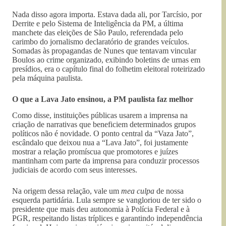
Nada disso agora importa. Estava dada ali, por Tarcísio, por
Derrite e pelo Sistema de Inteligência da PM, a última
manchete das eleições de São Paulo, referendada pelo
carimbo do jornalismo declaratório de grandes veículos.
Somadas às propagandas de Nunes que tentavam vincular
Boulos ao crime organizado, exibindo boletins de urnas em
presídios, era o capítulo final do folhetim eleitoral roteirizado
pela máquina paulista.
O que a Lava Jato ensinou, a PM paulista faz melhor
Como disse, instituições públicas usarem a imprensa na
criação de narrativas que beneficiem determinados grupos
políticos não é novidade. O ponto central da “Vaza Jato”,
escândalo que deixou nua a “Lava Jato”, foi justamente
mostrar a relação promíscua que promotores e juízes
mantinham com parte da imprensa para conduzir processos
judiciais de acordo com seus interesses.
Na origem dessa relação, vale um
mea culpa
de nossa
esquerda partidária. Lula sempre se vangloriou de ter sido o
presidente que mais deu autonomia à Polícia Federal e à
PGR, respeitando listas tríplices e garantindo independência