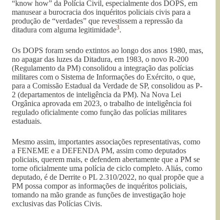
“know how” da Polícia Civil, especialmente dos DOPS, em
manusear a burocracia dos inquéritos policiais civis para a
produção de “verdades” que revestissem a repressão da
3
ditadura com alguma legitimidade
.
Os DOPS foram sendo extintos ao longo dos anos 1980, mas,
no apagar das luzes da Ditadura, em 1983, o novo R-200
(Regulamento da PM) consolidou a integração das polícias
militares com o Sistema de Informações do Exército, o que,
para a Comissão Estadual da Verdade de SP, consolidou as P-
2 (departamentos de inteligência da PM). Na Nova Lei
Orgânica aprovada em 2023, o trabalho de inteligência foi
regulado oficialmente como função das polícias militares
estaduais.
Mesmo assim, importantes associações representativas, como
a FENEME e a DEFENDA PM, assim como deputados
policiais, querem mais, e defendem abertamente que a PM se
torne oficialmente uma polícia de ciclo completo. Aliás, como
deputado, é de Derrite o PL 2.310/2022, no qual propõe que a
PM possa compor as informações de inquéritos policiais,
tomando na mão grande as funções de investigação hoje
exclusivas das Polícias Civis.