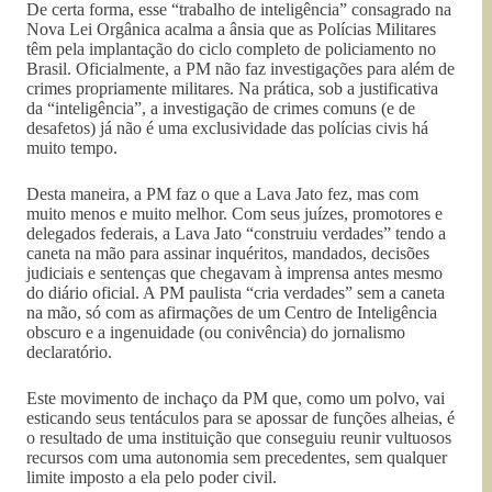
De certa forma, esse “trabalho de inteligência” consagrado na
Nova Lei Orgânica acalma a ânsia que as Polícias Militares
têm pela implantação do ciclo completo de policiamento no
Brasil. Oficialmente, a PM não faz investigações para além de
crimes propriamente militares. Na prática, sob a justificativa
da “inteligência”, a investigação de crimes comuns (e de
desafetos) já não é uma exclusividade das polícias civis há
muito tempo.
Desta maneira, a PM faz o que a Lava Jato fez, mas com
muito menos e muito melhor. Com seus juízes, promotores e
delegados federais, a Lava Jato “construiu verdades” tendo a
caneta na mão para assinar inquéritos, mandados, decisões
judiciais e sentenças que chegavam à imprensa antes mesmo
do diário oficial. A PM paulista “cria verdades” sem a caneta
na mão, só com as afirmações de um Centro de Inteligência
obscuro e a ingenuidade (ou conivência) do jornalismo
declaratório.
Este movimento de inchaço da PM que, como um polvo, vai
esticando seus tentáculos para se apossar de funções alheias, é
o resultado de uma instituição que conseguiu reunir vultuosos
recursos com uma autonomia sem precedentes, sem qualquer
limite imposto a ela pelo poder civil.