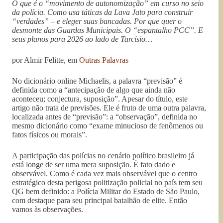
O que é o “movimento de autonomização” em curso no seio
da polícia. Como usa táticas da Lava Jato para construir
“verdades” – e eleger suas bancadas. Por que quer o
desmonte das Guardas Municipais. O “espantalho PCC”. E
seus planos para 2026 ao lado de Tarcísio…
por Almir Felitte, em
Outras Palavras
No dicionário online Michaelis, a palavra “previsão” é
definida como a “antecipação de algo que ainda não
aconteceu; conjectura, suposição”. Apesar do título, este
artigo não trata de previsões. Ele é fruto de uma outra palavra,
localizada antes de “previsão”: a “observação”, definida no
mesmo dicionário como “exame minucioso de fenômenos ou
fatos físicos ou morais”.
A participação das polícias no cenário político brasileiro já
está longe de ser uma mera suposição. É fato dado e
observável. Como é cada vez mais observável que o centro
estratégico desta perigosa politização policial no país tem seu
QG bem definido: a Polícia Militar do Estado de São Paulo,
com destaque para seu principal batalhão de elite. Então
vamos às observações.