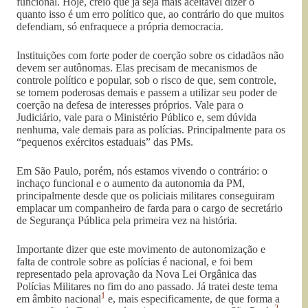
funcional. Hoje, creio que já seja mais aceitável dizer o
quanto isso é um erro político que, ao contrário do que muitos
defendiam, só enfraquece a própria democracia.
Instituições com forte poder de coerção sobre os cidadãos não
devem ser autônomas. Elas precisam de mecanismos de
controle político e popular, sob o risco de que, sem controle,
se tornem poderosas demais e passem a utilizar seu poder de
coerção na defesa de interesses próprios. Vale para o
Judiciário, vale para o Ministério Público e, sem dúvida
nenhuma, vale demais para as polícias. Principalmente para os
“pequenos exércitos estaduais” das PMs.
Em São Paulo, porém, nós estamos vivendo o contrário: o
inchaço funcional e o aumento da autonomia da PM,
principalmente desde que os policiais militares conseguiram
emplacar um companheiro de farda para o cargo de secretário
de Segurança Pública pela primeira vez na história.
Importante dizer que este movimento de autonomização e
falta de controle sobre as polícias é nacional, e foi bem
representado pela aprovação da Nova Lei Orgânica das
Polícias Militares no fim do ano passado. Já tratei deste tema
1
em âmbito nacional
e, mais especificamente, de que forma a