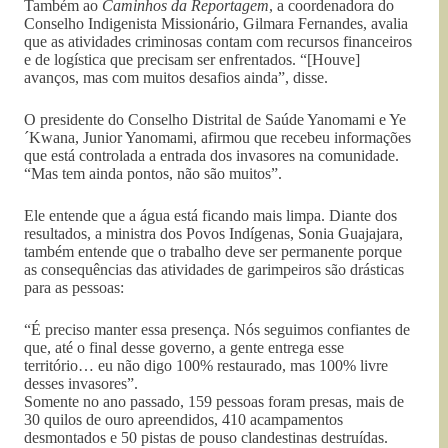
Também ao
Caminhos da Reportagem
, a coordenadora do
Conselho Indigenista Missionário, Gilmara Fernandes, avalia
que as atividades criminosas contam com recursos financeiros
e de logística que precisam ser enfrentados. “[Houve]
avanços, mas com muitos desafios ainda”, disse.
O presidente do Conselho Distrital de Saúde Yanomami e Ye
´Kwana, Junior Yanomami, afirmou que recebeu informações
que está controlada a entrada dos invasores na comunidade.
“Mas tem ainda pontos, não são muitos”.
Ele entende que a água está ficando mais limpa. Diante dos
resultados, a ministra dos Povos Indígenas, Sonia Guajajara,
também entende que o trabalho deve ser permanente porque
as consequências das atividades de garimpeiros são drásticas
para as pessoas:
“É preciso manter essa presença. Nós seguimos confiantes de
que, até o final desse governo, a gente entrega esse
território… eu não digo 100% restaurado, mas 100% livre
desses invasores”.
Somente no ano passado, 159 pessoas foram presas, mais de
30 quilos de ouro apreendidos, 410 acampamentos
desmontados e 50 pistas de pouso clandestinas destruídas.