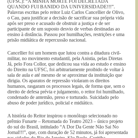
(UFSC): “A MINHA MORTE FOI DECRETADA
QUANDO FUI BANIDO DA UNIVERSIDADE!!!”.
Palavras escritas pelo reitor Luiz Carlos Cancellier de Olivo,
o Cau, para justificar a decisão de sacrificar sua própria vida
após ser preso e acusado de obstruir a justiça e de ser
participante de um suposto desvio de verbas destinadas ao
ensino à distância. Passou por humilhações, restrições e uma
prisão midiática de repercussão nacional.
Cancellier foi um homem que lutou contra a ditadura civil-
militar, no movimento estudantil, pela Anistia, pelas Diretas
Já, pelo Fora Collor, que dedicou sua vida ao estudo e ensino
do Direito na UFSC, foi arbitrariamente proibido de voltar à
sala de aula e até mesmo de se aproximar da instituição que
dirigia. Os aparatos de repressão violaram os direitos
humanos, rasgaram os processos legais, de forma que, sem o
direito de defesa prévia e julgamento, o reitor foi humilhado,
condenado de antemão, preso e torturado. Suicidado pelo
abuso de poder jurídico, policial e midiático.
A história do Reitor inspirou o monólogo selecionado no
prêmio Funarte – Retomada do Teatro 2023 – único projeto
do sul do Brasil, intitulado “A Dor Da Gente Não Sai No
Jornal!!!”, que, com duração de 52 minutos, já foi apresentada
nas cidades do Rio de Janeiro, São Paulo, Curitiba,