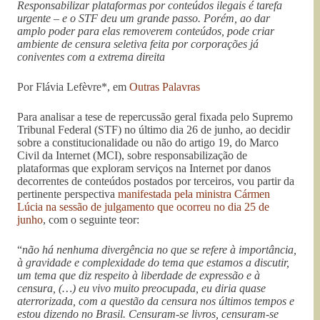
Responsabilizar plataformas por conteúdos ilegais é tarefa
urgente – e o STF deu um grande passo. Porém, ao dar
amplo poder para elas removerem conteúdos, pode criar
ambiente de censura seletiva feita por corporações já
coniventes com a extrema direita
Por Flávia Lefèvre*, em
Outras Palavras
Para analisar a tese de repercussão geral fixada pelo Supremo
Tribunal Federal (STF) no último dia 26 de junho, ao decidir
sobre a constitucionalidade ou não do artigo 19, do Marco
Civil da Internet (MCI), sobre responsabilização de
plataformas que exploram serviços na Internet por danos
decorrentes de conteúdos postados por terceiros, vou partir da
pertinente perspectiva
manifestada pela ministra Cármen
Lúcia na sessão de julgamento que ocorreu no dia 25 de
junho
, com o seguinte teor:
“
não há nenhuma divergência no que se refere à importância,
à gravidade e complexidade do tema que estamos a discutir,
um tema que diz respeito à liberdade de expressão e à
censura, (…) eu vivo muito preocupada, eu diria quase
aterrorizada, com a questão da censura nos últimos tempos e
estou dizendo no Brasil. Censuram-se livros, censuram-se