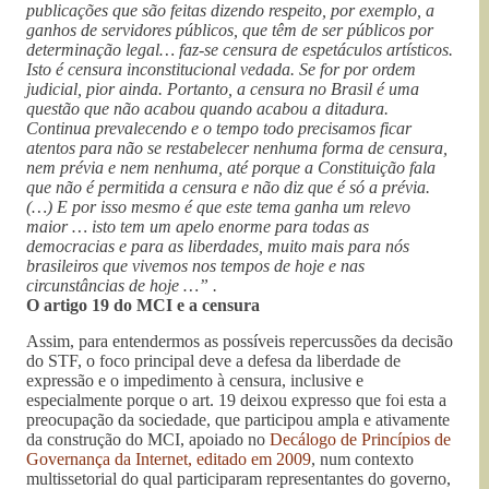
publicações que são feitas dizendo respeito, por exemplo, a
ganhos de servidores públicos, que têm de ser públicos por
determinação legal… faz-se censura de espetáculos artísticos.
Isto é censura inconstitucional vedada. Se for por ordem
judicial, pior ainda. Portanto, a censura no Brasil é uma
questão que não acabou quando acabou a ditadura.
Continua prevalecendo e o tempo todo precisamos ficar
atentos para não se restabelecer nenhuma forma de censura,
nem prévia e nem nenhuma, até porque a Constituição fala
que não é permitida a censura e não diz que é só a prévia.
(…) E por isso mesmo é que este tema ganha um relevo
maior … isto tem um apelo enorme para todas as
democracias e para as liberdades, muito mais para nós
brasileiros que vivemos nos tempos de hoje e nas
circunstâncias de hoje …” .
O artigo 19 do MCI e a censura
Assim, para entendermos as possíveis repercussões da decisão
do STF, o foco principal deve a defesa da liberdade de
expressão e o impedimento à censura, inclusive e
especialmente porque o art. 19 deixou expresso que foi esta a
preocupação da sociedade, que participou ampla e ativamente
da construção do MCI, apoiado no
Decálogo de Princípios de
Governança da Internet, editado em 2009
, num contexto
multissetorial do qual participaram representantes do governo,