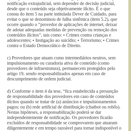
notificação extrajudicial, sem depender de decisão judicial,
desde que o conteúdo seja objetivamente ilícito. É o que
consta do item 5 na parte intitulada Dever de Cuidado, para
evitar o que se denominou de falha sistêmica (item 5.2), que
ocorre quando o “provedor de aplicações de internet, deixar
de adotar adequadas medidas de prevenção ou remoção dos
conteúdos ilícitos”, tais como: • Crimes contra crianças e
adolescentes; • Instigação ao suicídio; • Terrorismo; • Crimes
contra o Estado Democrático de Direito.
c) Provedores que atuam como intermediários neutros, sem
impulsionamento ou curadoria ativa de conteúdo (como
provedores de infraestrutura), permanecem protegidos pelo
artigo 19, sendo responsabilizados apenas em caso de
descumprimento de ordem judicial.
d) Conforme o item 4 da tese, “fica estabelecida a presunção
de responsabilidade dos provedores em caso de conteúdos
ilícitos quando se tratar de (a) anúncios e impulsionamentos
pagos; ou (b) rede artificial de distribuição (chatbot ou robôs).
Nestas hipóteses, a responsabilização poderá se dar
independentemente de notificação. Os provedores ficarão
excluídos de responsabilidade se comprovarem que atuaram
diligentemente e em tempo razoável para tornar indisponível o