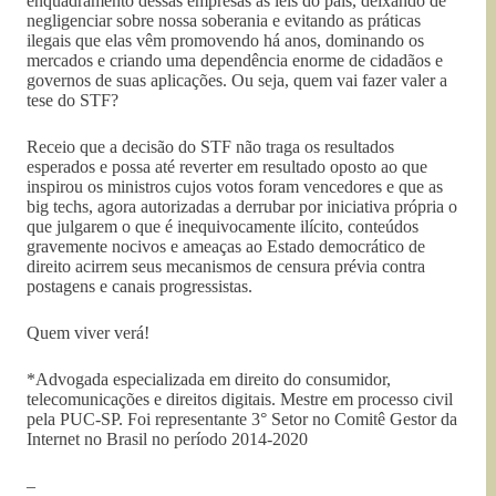
enquadramento dessas empresas às leis do país, deixando de
negligenciar sobre nossa soberania e evitando as práticas
ilegais que elas vêm promovendo há anos, dominando os
mercados e criando uma dependência enorme de cidadãos e
governos de suas aplicações. Ou seja, quem vai fazer valer a
tese do STF?
Receio que a decisão do STF não traga os resultados
esperados e possa até reverter em resultado oposto ao que
inspirou os ministros cujos votos foram vencedores e que as
big techs, agora autorizadas a derrubar por iniciativa própria o
que julgarem o que é inequivocamente ilícito, conteúdos
gravemente nocivos e ameaças ao Estado democrático de
direito acirrem seus mecanismos de censura prévia contra
postagens e canais progressistas.
Quem viver verá!
*Advogada especializada em direito do consumidor,
telecomunicações e direitos digitais. Mestre em processo civil
pela PUC-SP. Foi representante 3° Setor no Comitê Gestor da
Internet no Brasil no período 2014-2020
–