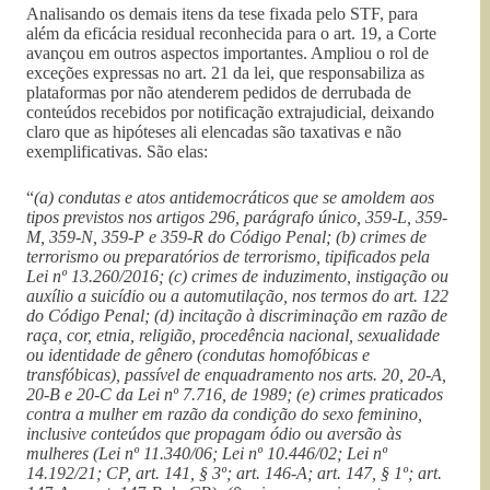
Analisando os demais itens da tese fixada pelo STF, para
além da eficácia residual reconhecida para o art. 19, a Corte
avançou em outros aspectos importantes. Ampliou o rol de
exceções expressas no art. 21 da lei, que responsabiliza as
plataformas por não atenderem pedidos de derrubada de
conteúdos recebidos por notificação extrajudicial, deixando
claro que as hipóteses ali elencadas são taxativas e não
exemplificativas. São elas:
“
(a) condutas e atos antidemocráticos que se amoldem aos
tipos previstos nos artigos 296, parágrafo único, 359-L, 359-
M, 359-N, 359-P e 359-R do Código Penal; (b) crimes de
terrorismo ou preparatórios de terrorismo, tipificados pela
Lei nº 13.260/2016; (c) crimes de induzimento, instigação ou
auxílio a suicídio ou a automutilação, nos termos do art. 122
do Código Penal; (d) incitação à discriminação em razão de
raça, cor, etnia, religião, procedência nacional, sexualidade
ou identidade de gênero (condutas homofóbicas e
transfóbicas), passível de enquadramento nos arts. 20, 20-A,
20-B e 20-C da Lei nº 7.716, de 1989; (e) crimes praticados
contra a mulher em razão da condição do sexo feminino,
inclusive conteúdos que propagam ódio ou aversão às
mulheres (Lei nº 11.340/06; Lei nº 10.446/02; Lei nº
14.192/21; CP, art. 141, § 3º; art. 146-A; art. 147, § 1º; art.