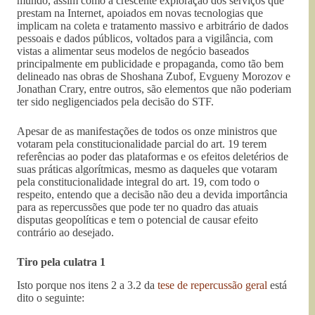
mundo, assim como a crescente exploração dos serviços que
prestam na Internet, apoiados em novas tecnologias que
implicam na coleta e tratamento massivo e arbitrário de dados
pessoais e dados públicos, voltados para a vigilância, com
vistas a alimentar seus modelos de negócio baseados
principalmente em publicidade e propaganda, como tão bem
delineado nas obras de Shoshana Zubof, Evgueny Morozov e
Jonathan Crary, entre outros, são elementos que não poderiam
ter sido negligenciados pela decisão do STF.
Apesar de as manifestações de todos os onze ministros que
votaram pela constitucionalidade parcial do art. 19 terem
referências ao poder das plataformas e os efeitos deletérios de
suas práticas algorítmicas, mesmo as daqueles que votaram
pela constitucionalidade integral do art. 19, com todo o
respeito, entendo que a decisão não deu a devida importância
para as repercussões que pode ter no quadro das atuais
disputas geopolíticas e tem o potencial de causar efeito
contrário ao desejado.
Tiro pela culatra 1
Isto porque nos itens 2 a 3.2 da
tese de repercussão geral
está
dito o seguinte: