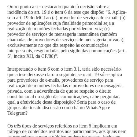
Outro ponto a ser destacado quanto à decisão sobre a
incidência do art. 19 é o item 6 da tese que dispõe: “6. Aplica-
se o art. 19 do MCI ao (a) provedor de serviços de e-mail; (b)
provedor de aplicações cuja finalidade primordial seja a
realização de reuniões fechadas por vídeo ou voz; (c)
provedor de serviços de mensageria instantânea (também
chamadas de provedores de serviços de mensageria privada),
exclusivamente no que diz respeito às comunicações
interpessoais, resguardadas pelo sigilo das comunicações (art.
5º, inciso XII, da CF/88)”.
Interpretando o item 6 com o item 3.1, teria sido necessário
que a tese deixasse claro o seguinte: se o art. 19 só se aplica
para provedores de e-mails, provedores de serviço para
realização de reuniões fechadas e provedores de mensageria
privada, com a advertência de que se respeite o direito
constitucional do sigilo das comunicações, cabe perguntar:
qual a efetividade desta disposição? Seria para o caso de
grupos abertos de discussão como há no WhatsApp e
Telegram?
Os três tipos de serviços referidos no item 6 implicam em
tráfego de conteúdos restritos aos participantes, aos quais nem
os provedores e nem o público podem ter acesso, inclusive