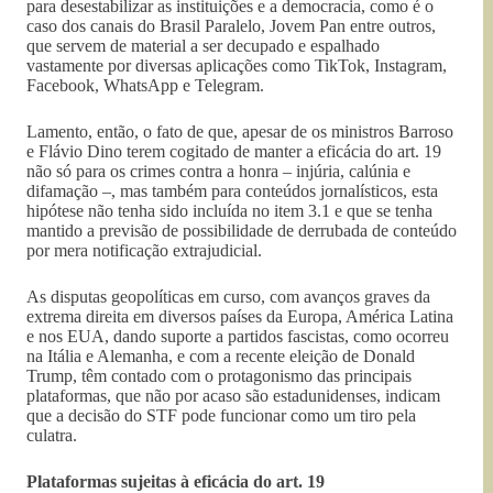
para desestabilizar as instituições e a democracia, como é o
caso dos canais do Brasil Paralelo, Jovem Pan entre outros,
que servem de material a ser decupado e espalhado
vastamente por diversas aplicações como TikTok, Instagram,
Facebook, WhatsApp e Telegram.
Lamento, então, o fato de que, apesar de os ministros Barroso
e Flávio Dino terem cogitado de manter a eficácia do art. 19
não só para os crimes contra a honra – injúria, calúnia e
difamação –, mas também para conteúdos jornalísticos, esta
hipótese não tenha sido incluída no item 3.1 e que se tenha
mantido a previsão de possibilidade de derrubada de conteúdo
por mera notificação extrajudicial.
As disputas geopolíticas em curso, com avanços graves da
extrema direita em diversos países da Europa, América Latina
e nos EUA, dando suporte a partidos fascistas, como ocorreu
na Itália e Alemanha, e com a recente eleição de Donald
Trump, têm contado com o protagonismo das principais
plataformas, que não por acaso são estadunidenses, indicam
que a decisão do STF pode funcionar como um tiro pela
culatra.
Plataformas sujeitas à eficácia do art. 19