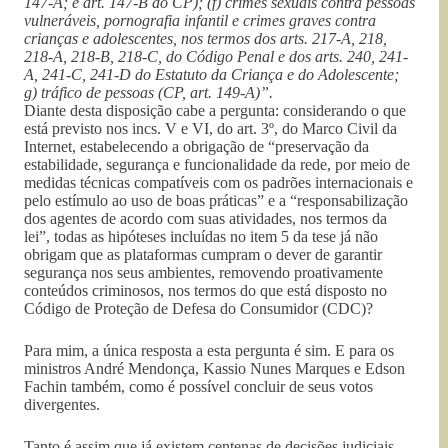
147-A; e art. 147-B do CP); (f) crimes sexuais contra pessoas
vulneráveis, pornografia infantil e crimes graves contra
crianças e adolescentes, nos termos dos arts. 217-A, 218,
218-A, 218-B, 218-C, do Código Penal e dos arts. 240, 241-
A, 241-C, 241-D do Estatuto da Criança e do Adolescente;
g) tráfico de pessoas (CP, art. 149-A)”.
Diante desta disposição cabe a pergunta: considerando o que
está previsto nos incs. V e VI, do art. 3º, do Marco Civil da
Internet, estabelecendo a obrigação de “preservação da
estabilidade, segurança e funcionalidade da rede, por meio de
medidas técnicas compatíveis com os padrões internacionais e
pelo estímulo ao uso de boas práticas” e a “responsabilização
dos agentes de acordo com suas atividades, nos termos da
lei”, todas as hipóteses incluídas no item 5 da tese já não
obrigam que as plataformas cumpram o dever de garantir
segurança nos seus ambientes, removendo proativamente
conteúdos criminosos, nos termos do que está disposto no
Código de Proteção de Defesa do Consumidor (CDC)?
Para mim, a única resposta a esta pergunta é sim. E para os
ministros André Mendonça, Kassio Nunes Marques e Edson
Fachin também, como é possível concluir de seus votos
divergentes.
Tanto é assim que já existem centenas de decisões judiciais