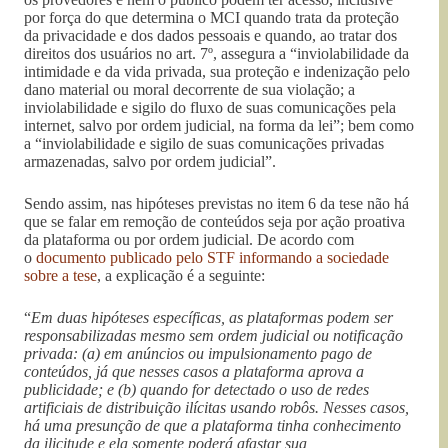
por força do que determina o MCI quando trata da proteção
da privacidade e dos dados pessoais e quando, ao tratar dos
direitos dos usuários no art. 7º, assegura a “inviolabilidade da
intimidade e da vida privada, sua proteção e indenização pelo
dano material ou moral decorrente de sua violação; a
inviolabilidade e sigilo do fluxo de suas comunicações pela
internet, salvo por ordem judicial, na forma da lei”; bem como
a “inviolabilidade e sigilo de suas comunicações privadas
armazenadas, salvo por ordem judicial”.
Sendo assim, nas hipóteses previstas no item 6 da tese não há
que se falar em remoção de conteúdos seja por ação proativa
da plataforma ou por ordem judicial. De acordo com
o
documento publicado pelo STF informando a sociedade
sobre a tese
, a explicação é a seguinte:
“
Em duas hipóteses específicas, as plataformas podem ser
responsabilizadas mesmo sem ordem judicial ou notificação
privada: (a) em anúncios ou impulsionamento pago de
conteúdos, já que nesses casos a plataforma aprova a
publicidade; e (b) quando for detectado o uso de redes
artificiais de distribuição ilícitas usando robôs. Nesses casos,
há uma presunção de que a plataforma tinha conhecimento
da ilicitude e ela somente poderá afastar sua