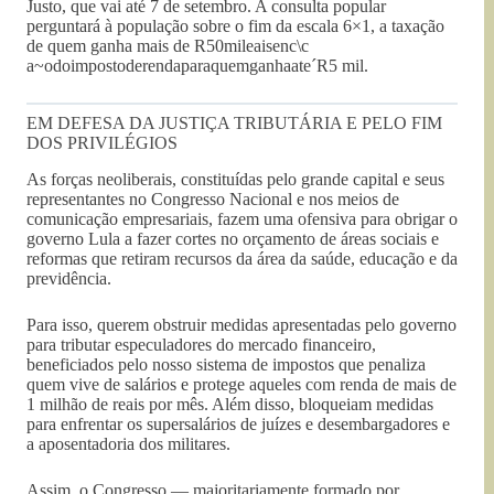
Justo, que vai até 7 de setembro. A consulta popular
perguntará à população sobre o fim da escala 6×1, a taxação
de quem ganha mais de R50mileaisenc\c​
a~odoimpostoderendaparaquemganhaateˊR5 mil.
EM DEFESA DA JUSTIÇA TRIBUTÁRIA E PELO FIM
DOS PRIVILÉGIOS
As forças neoliberais, constituídas pelo grande capital e seus
representantes no Congresso Nacional e nos meios de
comunicação empresariais, fazem uma ofensiva para obrigar o
governo Lula a fazer cortes no orçamento de áreas sociais e
reformas que retiram recursos da área da saúde, educação e da
previdência.
Para isso, querem obstruir medidas apresentadas pelo governo
para tributar especuladores do mercado financeiro,
beneficiados pelo nosso sistema de impostos que penaliza
quem vive de salários e protege aqueles com renda de mais de
1 milhão de reais por mês. Além disso, bloqueiam medidas
para enfrentar os supersalários de juízes e desembargadores e
a aposentadoria dos militares.
Assim, o Congresso — majoritariamente formado por