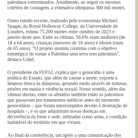
palestinos exterminados. Atualmente, ao seguir os mesmos
critérios de contagem, a estimativa ultrapassa 300 mil mortes.
Outro estudo recente, realizado pelo economista Michael
Spagat, da Royal Holloway College, da Universidade de
Londres, estima 75.200 mortes entre outubro de 2023 e
janeiro deste ano. Entre as vítimas, 56,6% eram mulheres (de
18 a 64 anos), crianças (menores de 18 anos) e idosos (mais
de 65 anos). “O projeto sionista continua com o objetivo
estratégico de tornar a Palestina uma terra sem palestinos”,
destaca Ualid.
O presidente da FEPAL explica que o genocídio é uma
política de Estado, que além de causar a morte, exporta a
limpeza étnica às diásporas, gerando medo através de torturas,
prisões em massa e violência sexual. Nesse sentido, além das
vítimas diretas, entre os afetados também estão os palestinos
que passavam por tratamentos médicos antes do momento
genocidário – que foram interrompidos devido à destruição de
hospitais –, e os que adquiriram novas doenças em
decorrência da fome e sede, utilizadas como arma, e condição
inabitável do território em que viviam.
Ao final da conferência, um apelo a uma comunicação dos