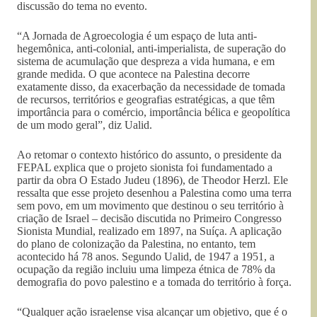
discussão do tema no evento.
“A Jornada de Agroecologia é um espaço de luta anti-
hegemônica, anti-colonial, anti-imperialista, de superação do
sistema de acumulação que despreza a vida humana, e em
grande medida. O que acontece na Palestina decorre
exatamente disso, da exacerbação da necessidade de tomada
de recursos, territórios e geografias estratégicas, a que têm
importância para o comércio, importância bélica e geopolítica
de um modo geral”, diz Ualid.
Ao retomar o contexto histórico do assunto, o presidente da
FEPAL explica que o projeto sionista foi fundamentado a
partir da obra O Estado Judeu (1896), de Theodor Herzl. Ele
ressalta que esse projeto desenhou a Palestina como uma terra
sem povo, em um movimento que destinou o seu território à
criação de Israel – decisão discutida no Primeiro Congresso
Sionista Mundial, realizado em 1897, na Suíça. A aplicação
do plano de colonização da Palestina, no entanto, tem
acontecido há 78 anos. Segundo Ualid, de 1947 a 1951, a
ocupação da região incluiu uma limpeza étnica de 78% da
demografia do povo palestino e a tomada do território à força.
“Qualquer ação israelense visa alcançar um objetivo, que é o