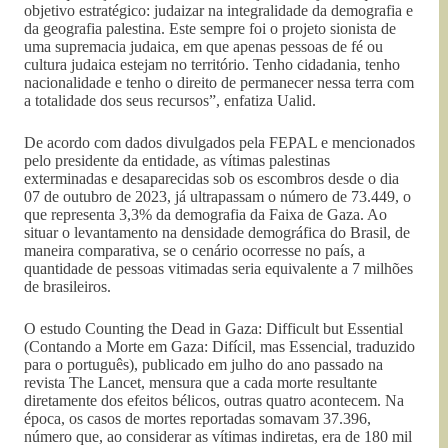
objetivo estratégico: judaizar na integralidade da demografia e
da geografia palestina. Este sempre foi o projeto sionista de
uma supremacia judaica, em que apenas pessoas de fé ou
cultura judaica estejam no território. Tenho cidadania, tenho
nacionalidade e tenho o direito de permanecer nessa terra com
a totalidade dos seus recursos”, enfatiza Ualid.
De acordo com dados divulgados pela FEPAL e mencionados
pelo presidente da entidade, as vítimas palestinas
exterminadas e desaparecidas sob os escombros desde o dia
07 de outubro de 2023, já ultrapassam o número de 73.449, o
que representa 3,3% da demografia da Faixa de Gaza. Ao
situar o levantamento na densidade demográfica do Brasil, de
maneira comparativa, se o cenário ocorresse no país, a
quantidade de pessoas vitimadas seria equivalente a 7 milhões
de brasileiros.
O estudo Counting the Dead in Gaza: Difficult but Essential
(Contando a Morte em Gaza: Difícil, mas Essencial, traduzido
para o português), publicado em julho do ano passado na
revista The Lancet, mensura que a cada morte resultante
diretamente dos efeitos bélicos, outras quatro acontecem. Na
época, os casos de mortes reportadas somavam 37.396,
número que, ao considerar as vítimas indiretas, era de 180 mil