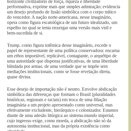
horizonte civilizatório de força, riqueza e liberdade
performativa, exprime mais que simples admiração; evidencia
um desejo profundo de fusão simbólica com o corpo mítico
do vencedor. A nação norte-americana, nesse imaginário,
opera como figura escatológica de um futuro idealizado, um
espelho no qual se tenta enxergar uma versão mais viril e
bem-sucedida de si.
Trump, como figura totêmica desse imaginário, excede o
papel de representante de uma política conservadora: encarna
um
ethos
importável, replicável, contagiante, o arquétipo de
uma autoridade que dispensa justificativas, de uma liberdade
blindada por armas, de uma verdade que se impõe sem
mediações institucionais, como se fosse revelação direta,
quase divina.
Esse desejo de importação não é neutro. Envolve abdicação
simbólica das diferenças que formam o Brasil (pluralidades
históricas, regionais e raciais) em troca de uma filiação
imaginária a um projeto apresentado como universal, mas
efetivamente excludente, hierárquico e colonizador. Estamos
diante de uma adesão litúrgica ao sistema-mundo imperial,
cujo ingresso exige, como moeda, a abdicação não só da
autonomia institucional, mas da própria existência como