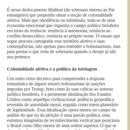
É nesse deslocamento libidinal (do soberano interno ao Pai
estrangeiro) que proponho situar a noção de colonialidade
afetiva. Mais que obediência ou submissão, trata-se de uma
economia emocional que organiza o campo político brasileiro
em torno da renúncia: renúncia à autonomia, renúncia ao
conflito democrático, renúncia ao próprio nome. O ensaio que
segue procura cartografar esse território afetivo e suas
consequências, não apenas para entender o bolsonarismo, mas
para pensar o que resta de soberania quando o desejo já não
nos pertence.
Colonialidade afetiva e a política da tutelagem
Um outro vetor decisivo para compreender a resposta
entusiástica de alguns setores bolsonaristas às sanções
impostas por Trump, bem como às suas críticas ao sistema
jurídico brasileiro, é a persistente idealização dos Estados
Unidos como arquétipo civilizacional: potência geopolítica
revestida de autoridade moral, erguida como totem planetário
de legitimidade. Essa idealização opera menos no campo da
análise do que no da afeição: é uma paixão política, uma
estrutura imaginária de reconhecimento vertical que posiciona
o Brasil como filho menor de uma ordem superior. O que se