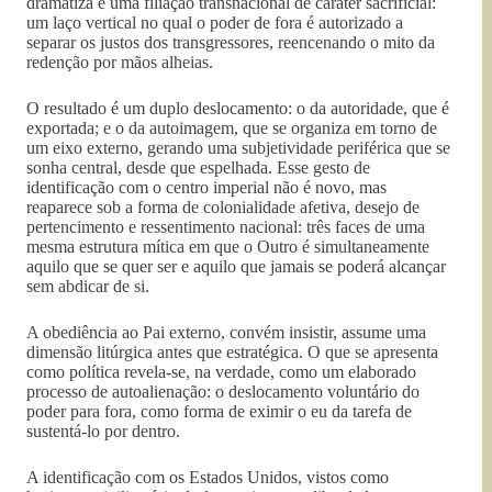
dramatiza é uma filiação transnacional de caráter sacrificial:
um laço vertical no qual o poder de fora é autorizado a
separar os justos dos transgressores, reencenando o mito da
redenção por mãos alheias.
O resultado é um duplo deslocamento: o da autoridade, que é
exportada; e o da autoimagem, que se organiza em torno de
um eixo externo, gerando uma subjetividade periférica que se
sonha central, desde que espelhada. Esse gesto de
identificação com o centro imperial não é novo, mas
reaparece sob a forma de colonialidade afetiva, desejo de
pertencimento e ressentimento nacional: três faces de uma
mesma estrutura mítica em que o Outro é simultaneamente
aquilo que se quer ser e aquilo que jamais se poderá alcançar
sem abdicar de si.
A obediência ao Pai externo, convém insistir, assume uma
dimensão litúrgica antes que estratégica. O que se apresenta
como política revela-se, na verdade, como um elaborado
processo de autoalienação: o deslocamento voluntário do
poder para fora, como forma de eximir o eu da tarefa de
sustentá-lo por dentro.
A identificação com os Estados Unidos, vistos como