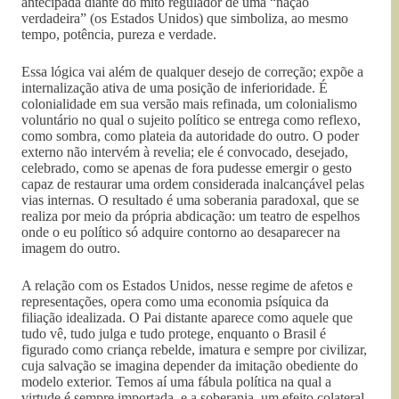
antecipada diante do mito regulador de uma “nação
verdadeira” (os Estados Unidos) que simboliza, ao mesmo
tempo, potência, pureza e verdade.
Essa lógica vai além de qualquer desejo de correção; expõe a
internalização ativa de uma posição de inferioridade. É
colonialidade em sua versão mais refinada, um colonialismo
voluntário no qual o sujeito político se entrega como reflexo,
como sombra, como plateia da autoridade do outro. O poder
externo não intervém à revelia; ele é convocado, desejado,
celebrado, como se apenas de fora pudesse emergir o gesto
capaz de restaurar uma ordem considerada inalcançável pelas
vias internas. O resultado é uma soberania paradoxal, que se
realiza por meio da própria abdicação: um teatro de espelhos
onde o eu político só adquire contorno ao desaparecer na
imagem do outro.
A relação com os Estados Unidos, nesse regime de afetos e
representações, opera como uma economia psíquica da
filiação idealizada. O Pai distante aparece como aquele que
tudo vê, tudo julga e tudo protege, enquanto o Brasil é
figurado como criança rebelde, imatura e sempre por civilizar,
cuja salvação se imagina depender da imitação obediente do
modelo exterior. Temos aí uma fábula política na qual a
virtude é sempre importada, e a soberania, um efeito colateral