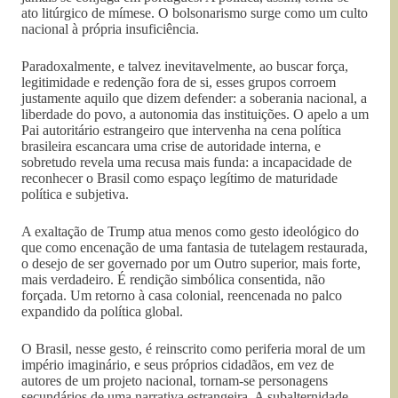
ato litúrgico de mímese. O bolsonarismo surge como um culto
nacional à própria insuficiência.
Paradoxalmente, e talvez inevitavelmente, ao buscar força,
legitimidade e redenção fora de si, esses grupos corroem
justamente aquilo que dizem defender: a soberania nacional, a
liberdade do povo, a autonomia das instituições. O apelo a um
Pai autoritário estrangeiro que intervenha na cena política
brasileira escancara uma crise de autoridade interna, e
sobretudo revela uma recusa mais funda: a incapacidade de
reconhecer o Brasil como espaço legítimo de maturidade
política e subjetiva.
A exaltação de Trump atua menos como gesto ideológico do
que como encenação de uma fantasia de tutelagem restaurada,
o desejo de ser governado por um Outro superior, mais forte,
mais verdadeiro. É rendição simbólica consentida, não
forçada. Um retorno à casa colonial, reencenada no palco
expandido da política global.
O Brasil, nesse gesto, é reinscrito como periferia moral de um
império imaginário, e seus próprios cidadãos, em vez de
autores de um projeto nacional, tornam-se personagens
secundários de uma narrativa estrangeira. A subalternidade