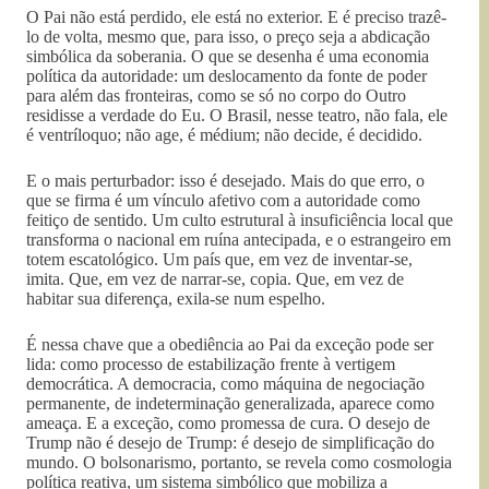
O Pai não está perdido, ele está no exterior. E é preciso trazê-
lo de volta, mesmo que, para isso, o preço seja a abdicação
simbólica da soberania. O que se desenha é uma economia
política da autoridade: um deslocamento da fonte de poder
para além das fronteiras, como se só no corpo do Outro
residisse a verdade do Eu. O Brasil, nesse teatro, não fala, ele
é ventríloquo; não age, é médium; não decide, é decidido.
E o mais perturbador: isso é desejado. Mais do que erro, o
que se firma é um vínculo afetivo com a autoridade como
feitiço de sentido. Um culto estrutural à insuficiência local que
transforma o nacional em ruína antecipada, e o estrangeiro em
totem escatológico. Um país que, em vez de inventar-se,
imita. Que, em vez de narrar-se, copia. Que, em vez de
habitar sua diferença, exila-se num espelho.
É nessa chave que a obediência ao Pai da exceção pode ser
lida: como processo de estabilização frente à vertigem
democrática. A democracia, como máquina de negociação
permanente, de indeterminação generalizada, aparece como
ameaça. E a exceção, como promessa de cura. O desejo de
Trump não é desejo de Trump: é desejo de simplificação do
mundo. O bolsonarismo, portanto, se revela como cosmologia
política reativa, um sistema simbólico que mobiliza a