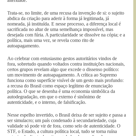
alteridade.
Trata-se, no limite, de uma recusa da invenção de si: o sujeito
abdica da criação para aderir à forma já legitimada, já
nomeada, já instituída. E nesse processo, a diferença local é
sacrificada no altar de uma semelhança impossível, mas
desejada com fúria. A particularidade se dissolve na cópia; e a
política, mais uma vez, se revela como rito de
autoapagamento.
Ao celebrar com entusiasmo gestos autoritários vindos de
fora, sobretudo quando voltados contra instituições nacionais,
certos grupos revelam algo que excede o dissenso político:
um movimento de autoapagamento. A crítica ao Supremo
funciona como superfície visível de um gesto mais profundo:
a recusa do Brasil como espaço legítimo de enunciação
política. O que se desenha é uma economia simbólica da
autodegradação, em que o externo é sinônimo de
autenticidade, e o interno, de falsificação.
Nesse espelho invertido, o Brasil deixa de ser sujeito e passa a
ser simulacro; um país condenado à secundariedade, cuja
validade só pode vir de fora, como selo de autenticidade. O
STF, o Estado, a cultura política local, tudo se torna ruína