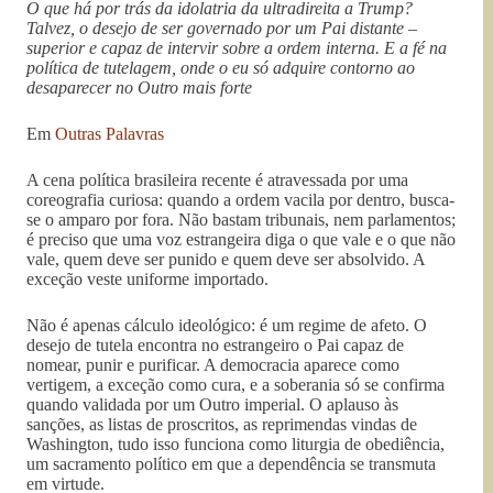
O que há por trás da idolatria da ultradireita a Trump?
Talvez, o desejo de ser governado por um Pai distante –
superior e capaz de intervir sobre a ordem interna. E a fé na
política de tutelagem, onde o eu só adquire contorno ao
desaparecer no Outro mais forte
Em
Outras Palavras
A cena política brasileira recente é atravessada por uma
coreografia curiosa: quando a ordem vacila por dentro, busca-
se o amparo por fora. Não bastam tribunais, nem parlamentos;
é preciso que uma voz estrangeira diga o que vale e o que não
vale, quem deve ser punido e quem deve ser absolvido. A
exceção veste uniforme importado.
Não é apenas cálculo ideológico: é um regime de afeto. O
desejo de tutela encontra no estrangeiro o Pai capaz de
nomear, punir e purificar. A democracia aparece como
vertigem, a exceção como cura, e a soberania só se confirma
quando validada por um Outro imperial. O aplauso às
sanções, as listas de proscritos, as reprimendas vindas de
Washington, tudo isso funciona como liturgia de obediência,
um sacramento político em que a dependência se transmuta
em virtude.