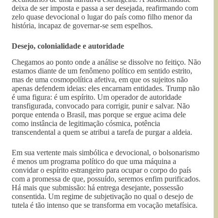
deixa de ser imposta e passa a ser desejada, reafirmando com
zelo quase devocional o lugar do país como filho menor da
história, incapaz de governar-se sem espelhos.
Desejo, colonialidade e autoridade
Chegamos ao ponto onde a análise se dissolve no feitiço. Não
estamos diante de um fenômeno político em sentido estrito,
mas de uma cosmopolítica afetiva, em que os sujeitos não
apenas defendem ideias: eles encarnam entidades. Trump não
é uma figura: é um espírito. Um operador de autoridade
transfigurada, convocado para corrigir, punir e salvar. Não
porque entenda o Brasil, mas porque se ergue acima dele
como instância de legitimação cósmica, potência
transcendental a quem se atribui a tarefa de purgar a aldeia.
Em sua vertente mais simbólica e devocional, o bolsonarismo
é menos um programa político do que uma máquina a
convidar o espírito estrangeiro para ocupar o corpo do país
com a promessa de que, possuído, seremos enfim purificados.
Há mais que submissão: há entrega desejante, possessão
consentida. Um regime de subjetivação no qual o desejo de
tutela é tão intenso que se transforma em vocação metafísica.