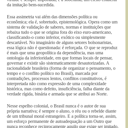
da imitação bem-sucedida.
Essa assimetria vai além das dimensões política ou
econômica; ela é, sobretudo, epistemológica. Opera como um
sistema de validação de saberes, normas e instituições que
rebaixa tudo o que se origina fora do eixo euro-americano,
classificando-o como inferior, exótico ou simplesmente
descartável. No imaginário de alguns setores bolsonaristas,
essa lógica não é questionada: é reforçada. O que se reproduz
é mais que uma geopolítica da dependência, mas uma
ontologia da inferioridade, em que formas locais de pensar,
governar e existir são sistematicamente desautorizadas. A
racionalidade brasileira (forma de organizar o pensamento, o
tempo e o conflito político no Brasil), marcada por
contradições, processos lentos, conflitos constitutivos, é
interpretada não como expressão de uma complexidade
histórica, mas como defeito, insuficiência, falha diante da
verdade rígida, binária e armada que se atribui ao Norte.
Nesse espelho colonial, o Brasil nunca é o autor de sua
própria narrativa; é sempre o aluno, o réu ou o rebelde diante
de um tribunal moral estrangeiro. E a política torna-se, assim,
um esforço permanente de autoadequação a um Outro que
nunca reconhece reciprocamente aquilo que exige ser imitado.