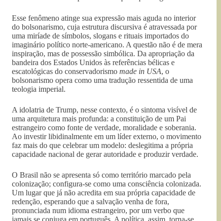
Esse fenômeno atinge sua expressão mais aguda no interior
do bolsonarismo, cuja estrutura discursiva é atravessada por
uma miríade de símbolos, slogans e rituais importados do
imaginário político norte-americano. A questão não é de mera
inspiração, mas de possessão simbólica. Da apropriação da
bandeira dos Estados Unidos às referências bélicas e
escatológicas do conservadorismo
made in USA
, o
bolsonarismo opera como uma tradução ressentida de uma
teologia imperial.
A idolatria de Trump, nesse contexto, é o sintoma visível de
uma arquitetura mais profunda: a constituição de um Pai
estrangeiro como fonte de verdade, moralidade e soberania.
Ao investir libidinalmente em um líder externo, o movimento
faz mais do que celebrar um modelo: deslegitima a própria
capacidade nacional de gerar autoridade e produzir verdade.
O Brasil não se apresenta só como território marcado pela
colonização; configura-se como uma consciência colonizada.
Um lugar que já não acredita em sua própria capacidade de
redenção, esperando que a salvação venha de fora,
pronunciada num idioma estrangeiro, por um verbo que
jamais se conjuga em português. A política, assim, torna-se