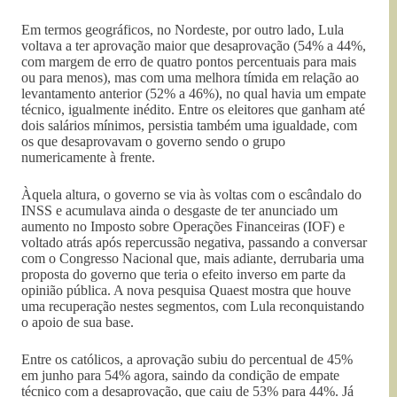
Em termos geográficos, no Nordeste, por outro lado, Lula
voltava a ter aprovação maior que desaprovação (54% a 44%,
com margem de erro de quatro pontos percentuais para mais
ou para menos), mas com uma melhora tímida em relação ao
levantamento anterior (52% a 46%), no qual havia um empate
técnico, igualmente inédito. Entre os eleitores que ganham até
dois salários mínimos, persistia também uma igualdade, com
os que desaprovavam o governo sendo o grupo
numericamente à frente.
Àquela altura, o governo se via às voltas com o escândalo do
INSS e acumulava ainda o desgaste de ter anunciado um
aumento no Imposto sobre Operações Financeiras (IOF) e
voltado atrás após repercussão negativa, passando a conversar
com o Congresso Nacional que, mais adiante, derrubaria uma
proposta do governo que teria o efeito inverso em parte da
opinião pública. A nova pesquisa Quaest mostra que houve
uma recuperação nestes segmentos, com Lula reconquistando
o apoio de sua base.
Entre os católicos, a aprovação subiu do percentual de 45%
em junho para 54% agora, saindo da condição de empate
técnico com a desaprovação, que caiu de 53% para 44%. Já