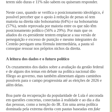
terem sido duras e 11% não sabem ou quiseram responder.
Neste caso, quando se verifica o posicionamento ideológico, é
possível perceber que o apoio à redução de penas só tem
maioria na direita não bolsonarista (64%) e na bolsonarista
(57%), sendo reprovada por maioria entre os que não têm
posicionamento político (56% a 29%). Por mais que os
aliados do ex-presidente tentem emplacar a sua versão de
perseguição e excesso de punição e mesmo integrantes do
Centrão persigam uma fórmula intermediária, a pauta só
consegue ressoar nos próprios nichos da direita.
A leitura dos dados e o futuro político
Os cruzamentos dos dados sobre a avaliação da gestão federal
e de alguns dos temas em debate na política nacional dão
fôlego ao governo, mas também alimentam alguns caminhos
possíveis para o campo progressista até as eleições de 2026 e
além delas.
Boa parte da recuperação da popularidade de Lula é ancorada
em questões concretas, conectadas à realidade e ao dia a dia
das pessoas, como a isenção do IR. Em uma arena política
dominada pela extrema direita com pautas baseadas em
fake