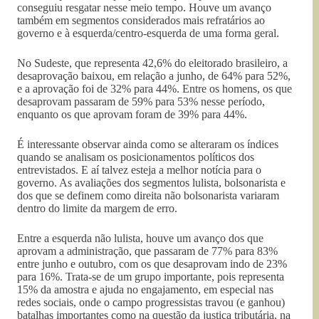
conseguiu resgatar nesse meio tempo. Houve um avanço
também em segmentos considerados mais refratários ao
governo e à esquerda/centro-esquerda de uma forma geral.
No Sudeste, que representa 42,6% do eleitorado brasileiro, a
desaprovação baixou, em relação a junho, de 64% para 52%,
e a aprovação foi de 32% para 44%. Entre os homens, os que
desaprovam passaram de 59% para 53% nesse período,
enquanto os que aprovam foram de 39% para 44%.
É interessante observar ainda como se alteraram os índices
quando se analisam os posicionamentos políticos dos
entrevistados. E aí talvez esteja a melhor notícia para o
governo. As avaliações dos segmentos lulista, bolsonarista e
dos que se definem como direita não bolsonarista variaram
dentro do limite da margem de erro.
Entre a esquerda não lulista, houve um avanço dos que
aprovam a administração, que passaram de 77% para 83%
entre junho e outubro, com os que desaprovam indo de 23%
para 16%. Trata-se de um grupo importante, pois representa
15% da amostra e ajuda no engajamento, em especial nas
redes sociais, onde o campo progressistas travou (e ganhou)
batalhas importantes como na questão da justiça tributária, na