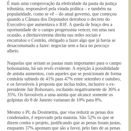
É mais uma comprovação da efetividade da pauta da justiça
tributária, responsável pela virada política – e também na
popularidade, como se vê – do atual governo, que começou
quando a Câmara dos Deputados derrubou o decreto do
Executivo que aumentava o IOF. A queda de braço deu a
oportunidade de o campo progressista vencer, em uma rara
ocasião, a direita/extrema direita nas redes sociais e
encurralou o Centrão, obrigado a fazer algo que já havia se
desacostumado a fazer: negociar sem a faca no pescoço
alheio.
Naquelas que seriam as pautas mais importantes para o campo
bolsonarista, há um revés evidente. A rejeição à possibilidade
de anistia aumentou, com aqueles que se posicionam de forma
contrária subindo de 41% para 47% entre setembro e outubro,
e os favoráveis à proposta que inclua todos, inclusive o ex-
presidente Jair Bolsonaro, oscilando negativamente de 36% a
35%. Os favoráveis a uma anistia que alcance somente os
golpistas do 8 de Janeiro variaram de 10% para 8%.
Mesmo o PL da Dosimetria, que visa reduzir as penas dos
condenados, é reprovado pela maioria. São 52% os que se
dizem contra o projeto, justificando que as penas foram justas,
enquanto 37% apontam que são a favor, pelo fato de as penas