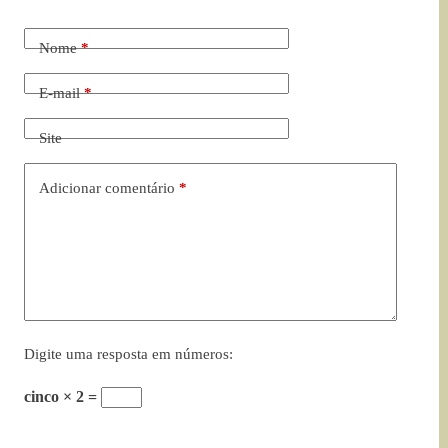
Nome
*
E-mail
*
Site
Adicionar comentário
*
Digite uma resposta em números:
cinco × 2 =