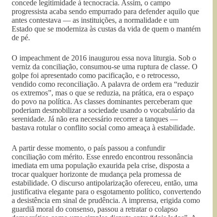
concede legitimidade à tecnocracia. Assim, o campo
progressista acaba sendo empurrado para defender aquilo que
antes contestava — as instituições, a normalidade e um
Estado que se moderniza às custas da vida de quem o mantém
de pé.
O impeachment de 2016 inaugurou essa nova liturgia. Sob o
verniz da conciliação, consumou-se uma ruptura de classe. O
golpe foi apresentado como pacificação, e o retrocesso,
vendido como reconciliação. A palavra de ordem era “reduzir
os extremos”, mas o que se reduzia, na prática, era o espaço
do povo na política. As classes dominantes perceberam que
poderiam desmobilizar a sociedade usando o vocabulário da
serenidade. Já não era necessário recorrer a tanques —
bastava rotular o conflito social como ameaça à estabilidade.
A partir desse momento, o país passou a confundir
conciliação com mérito. Esse enredo encontrou ressonância
imediata em uma população exaurida pela crise, disposta a
trocar qualquer horizonte de mudança pela promessa de
estabilidade. O discurso antipolarização ofereceu, então, uma
justificativa elegante para o esgotamento político, convertendo
a desistência em sinal de prudência. A imprensa, erigida como
guardiã moral do consenso, passou a retratar o colapso