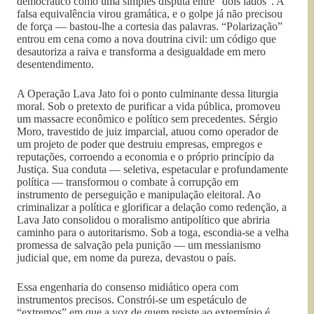
democrático como uma simples disputa entre “dois lados”. A
falsa equivalência virou gramática, e o golpe já não precisou
de força — bastou-lhe a cortesia das palavras. “Polarização”
entrou em cena como a nova doutrina civil: um código que
desautoriza a raiva e transforma a desigualdade em mero
desentendimento.
A Operação Lava Jato foi o ponto culminante dessa liturgia
moral. Sob o pretexto de purificar a vida pública, promoveu
um massacre econômico e político sem precedentes. Sérgio
Moro, travestido de juiz imparcial, atuou como operador de
um projeto de poder que destruiu empresas, empregos e
reputações, corroendo a economia e o próprio princípio da
Justiça. Sua conduta — seletiva, espetacular e profundamente
política — transformou o combate à corrupção em
instrumento de perseguição e manipulação eleitoral. Ao
criminalizar a política e glorificar a delação como redenção, a
Lava Jato consolidou o moralismo antipolítico que abriria
caminho para o autoritarismo. Sob a toga, escondia-se a velha
promessa de salvação pela punição — um messianismo
judicial que, em nome da pureza, devastou o país.
Essa engenharia do consenso midiático opera com
instrumentos precisos. Constrói-se um espetáculo de
“extremos” em que a voz de quem resiste ao extermínio é