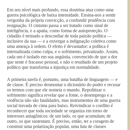
Em seu nível mais profundo, essa doutrina atua como uma
guerra psicológica de baixa intensidade. Ensina-nos a sentir
vergonha da própria convicção, a confundir prudência com
resignação. O cinismo passa a ser tratado como sinal de
inteligência, e a apatia, como forma de autoproteção. O
cidadão é treinado a desconfiar de toda paixão política —
inclusive da sua — e a enxergar a indignação coletiva como
uma ameaça à ordem. O efeito é devastador: a política é
internalizada como culpa, e o sofrimento, privatizado. Assim,
cada um é isolado em sua angústia, convencido de que a dor
que sente é fracasso pessoal, e não o resultado de um projeto
político que transforma a injustiça em normalidade.
A primeira tarefa é, portanto, uma batalha de linguagem — e
de classe. É preciso desmontar o dicionário do poder e recusar
os termos com que ele nomeia o mundo. Repolitizar o
sofrimento significa revelar que a fome, o desemprego e a
violência não são fatalidades, mas instrumentos de uma guerra
social travada de cima para baixo. Reivindicar o conflito é
reconhecer que toda sociedade se organiza em torno de
interesses antagônicos: de um lado, os que acumulam; de
outro, os que sustentam. É preciso, então, ter a coragem de
construir uma polarização popular, uma luta de classes