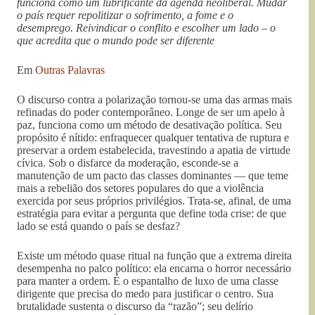
funciona como um lubrificante da agenda neoliberal. Mudar
o país requer repolitizar o sofrimento, a fome e o
desemprego. Reivindicar o conflito e escolher um lado – o
que acredita que o mundo pode ser diferente
Em
Outras Palavras
O discurso contra a polarização tornou-se uma das armas mais
refinadas do poder contemporâneo. Longe de ser um apelo à
paz, funciona como um método de desativação política. Seu
propósito é nítido: enfraquecer qualquer tentativa de ruptura e
preservar a ordem estabelecida, travestindo a apatia de virtude
cívica. Sob o disfarce da moderação, esconde-se a
manutenção de um pacto das classes dominantes — que teme
mais a rebelião dos setores populares do que a violência
exercida por seus próprios privilégios. Trata-se, afinal, de uma
estratégia para evitar a pergunta que define toda crise: de que
lado se está quando o país se desfaz?
Existe um método quase ritual na função que a extrema direita
desempenha no palco político: ela encarna o horror necessário
para manter a ordem. É o espantalho de luxo de uma classe
dirigente que precisa do medo para justificar o centro. Sua
brutalidade sustenta o discurso da “razão”; seu delírio