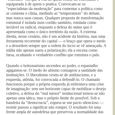
equiparada à de quem o pratica. Convocam-se os
“especialistas da moderação” para comentar a política como
se comenta o clima, medindo as “temperaturas” do debate,
mas nunca suas causas. Qualquer proposta de transformação
estrutural é isolada num cordão sanitário, rotulada como
inviável ou radical, enquanto a defesa do status quo é
apresentada como o único território da razão. A extrema
direita, nesse cenário, não é um acidente da história, mas uma
ferramenta recorrente do capital — o braço que opera o medo
e a desordem sempre que a ordem do lucro se vê ameaçada. A
mídia não apenas narra a polarização; ela a encena como
farsa, ocultando o verdadeiro conflito que estrutura o país.
Quando o bolsonarismo ascendeu ao poder, o espantalho
agigantou-se. O medo do abismo consagrou a santidade das
instituições. O liberalismo vestiu-se de antifascismo, e a
esquerda, atônita, foi convocada a defendê-lo. O chamado
funcionou porque a própria esquerda já enfrentava uma crise
de imaginação: sem um horizonte capaz de mobilizar o desejo
coletivo, a defesa do “mal menor” institucional tornou-se não
apenas uma tática, mas o próprio limite do possível. Sob a
bandeira da “democracia”, ergueu-se um pacto silencioso —
resistir passou a significar não romper. O resultado foi uma
frente ampla de autodefesa que preservou a normalidade das