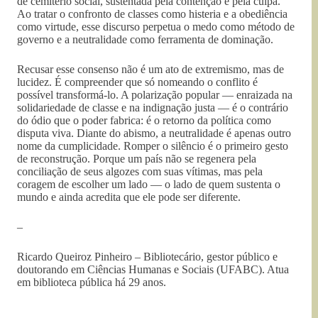
de cemitério social, sustentada pela contenção e pela culpa.
Ao tratar o confronto de classes como histeria e a obediência
como virtude, esse discurso perpetua o medo como método de
governo e a neutralidade como ferramenta de dominação.
Recusar esse consenso não é um ato de extremismo, mas de
lucidez. É compreender que só nomeando o conflito é
possível transformá-lo. A polarização popular — enraizada na
solidariedade de classe e na indignação justa — é o contrário
do ódio que o poder fabrica: é o retorno da política como
disputa viva. Diante do abismo, a neutralidade é apenas outro
nome da cumplicidade. Romper o silêncio é o primeiro gesto
de reconstrução. Porque um país não se regenera pela
conciliação de seus algozes com suas vítimas, mas pela
coragem de escolher um lado — o lado de quem sustenta o
mundo e ainda acredita que ele pode ser diferente.
–
Ricardo Queiroz Pinheiro – Bibliotecário, gestor público e
doutorando em Ciências Humanas e Sociais (UFABC). Atua
em biblioteca pública há 29 anos.