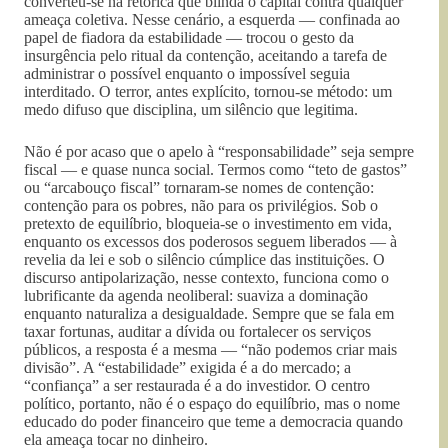
converteu-se na retórica que blinda o capital contra qualquer
ameaça coletiva. Nesse cenário, a esquerda — confinada ao
papel de fiadora da estabilidade — trocou o gesto da
insurgência pelo ritual da contenção, aceitando a tarefa de
administrar o possível enquanto o impossível seguia
interditado. O terror, antes explícito, tornou-se método: um
medo difuso que disciplina, um silêncio que legitima.
Não é por acaso que o apelo à “responsabilidade” seja sempre
fiscal — e quase nunca social. Termos como “teto de gastos”
ou “arcabouço fiscal” tornaram-se nomes de contenção:
contenção para os pobres, não para os privilégios. Sob o
pretexto de equilíbrio, bloqueia-se o investimento em vida,
enquanto os excessos dos poderosos seguem liberados — à
revelia da lei e sob o silêncio cúmplice das instituições. O
discurso antipolarização, nesse contexto, funciona como o
lubrificante da agenda neoliberal: suaviza a dominação
enquanto naturaliza a desigualdade. Sempre que se fala em
taxar fortunas, auditar a dívida ou fortalecer os serviços
públicos, a resposta é a mesma — “não podemos criar mais
divisão”. A “estabilidade” exigida é a do mercado; a
“confiança” a ser restaurada é a do investidor. O centro
político, portanto, não é o espaço do equilíbrio, mas o nome
educado do poder financeiro que teme a democracia quando
ela ameaça tocar no dinheiro.