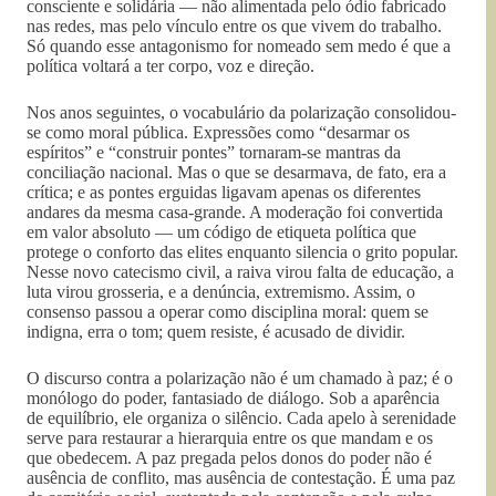
consciente e solidária — não alimentada pelo ódio fabricado
nas redes, mas pelo vínculo entre os que vivem do trabalho.
Só quando esse antagonismo for nomeado sem medo é que a
política voltará a ter corpo, voz e direção.
Nos anos seguintes, o vocabulário da polarização consolidou-
se como moral pública. Expressões como “desarmar os
espíritos” e “construir pontes” tornaram-se mantras da
conciliação nacional. Mas o que se desarmava, de fato, era a
crítica; e as pontes erguidas ligavam apenas os diferentes
andares da mesma casa-grande. A moderação foi convertida
em valor absoluto — um código de etiqueta política que
protege o conforto das elites enquanto silencia o grito popular.
Nesse novo catecismo civil, a raiva virou falta de educação, a
luta virou grosseria, e a denúncia, extremismo. Assim, o
consenso passou a operar como disciplina moral: quem se
indigna, erra o tom; quem resiste, é acusado de dividir.
O discurso contra a polarização não é um chamado à paz; é o
monólogo do poder, fantasiado de diálogo. Sob a aparência
de equilíbrio, ele organiza o silêncio. Cada apelo à serenidade
serve para restaurar a hierarquia entre os que mandam e os
que obedecem. A paz pregada pelos donos do poder não é
ausência de conflito, mas ausência de contestação. É uma paz