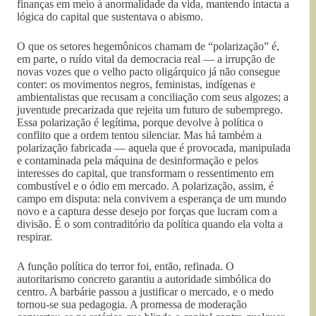
finanças em meio à anormalidade da vida, mantendo intacta a
lógica do capital que sustentava o abismo.
O que os setores hegemônicos chamam de “polarização” é,
em parte, o ruído vital da democracia real — a irrupção de
novas vozes que o velho pacto oligárquico já não consegue
conter: os movimentos negros, feministas, indígenas e
ambientalistas que recusam a conciliação com seus algozes; a
juventude precarizada que rejeita um futuro de subemprego.
Essa polarização é legítima, porque devolve à política o
conflito que a ordem tentou silenciar. Mas há também a
polarização fabricada — aquela que é provocada, manipulada
e contaminada pela máquina de desinformação e pelos
interesses do capital, que transformam o ressentimento em
combustível e o ódio em mercado. A polarização, assim, é
campo em disputa: nela convivem a esperança de um mundo
novo e a captura desse desejo por forças que lucram com a
divisão. É o som contraditório da política quando ela volta a
respirar.
A função política do terror foi, então, refinada. O
autoritarismo concreto garantiu a autoridade simbólica do
centro. A barbárie passou a justificar o mercado, e o medo
tornou-se sua pedagogia. A promessa de moderação