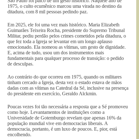
São Paulo foi palco de um gesto histórico. Naquele ano de
1975, o culto ecumênico marcou uma virada no destino da
ditadura, com 8 mil pessoas pedindo paz.
Em 2025, ele foi uma vez mais histórico. Maria Elizabeth
Guimarães Teixeira Rocha, presidente do Supremo Tribunal
Militar, pediu perdão pelos crimes cometidos pela ditadura, o
que fez toda a Igreja se levantar em um longo aplauso
emocionado. Ela nomeou as vítimas, um gesto de dignidade.
E, acima de tudo, usou um dos instrumentos mais
fundamentais para qualquer processo de transição: o pedido
de desculpas.
Ao contrário do que ocorreu em 1975, quando os militares
tinham cercado a Igreja, desta vez o estado estava de mãos
dadas com as vítimas na Catedral da Sé, inclusive na presença
do presidente em exercício, Geraldo Alckmin.
Poucas vezes foi tão necessária a resposta que a Sé promoveu
como hoje. Levantamentos de instituições como a
Universidade de Gotemburgo revelam que apenas 16% da
população mundial vive em democracias liberais. A
democracia, portanto, é um luxo de poucos. E, pior, está
encolhendo.