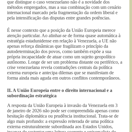
que distingue o caso venezuelano não é a novidade dos
métodos empregados, mas a sua combinação com um cenário
internacional marcado pela fragmentação da ordem liberal e
pela intensificação das disputas entre grandes potências.
É nesse contexto que a posição da União Europeia merece
atenção particular. Ao alinhar-se de forma quase automática à
estratégia estadunidense em relação à Venezuela, a UE não
apenas reforça dinâmicas que fragilizam o princípio da
autodeterminação dos povos, como também expõe a sua
própria incapacidade de atuar como um sujeito geopolítico
autônomo. Longe de ser um problema distante ou periférico, a
crise venezuelana revela contradições centrais da política
externa europeia e antecipa dilemas que se manifestam de
forma ainda mais aguda em outros conflitos contemporâneos.
II. A União Europeia entre o direito internacional e a
subordinação estratégica
A resposta da União Europeia à invasão da Venezuela em 3
de janeiro de 2026 não pode ser compreendida apenas como
hesitação diplomática ou prudência institucional. Trata-se de
algo mais profundo: a expressão reiterada de uma política
externa estruturalmente subordinada aos Estados Unidos,
incapaz de sustentar uma leitura coerente e universalista do