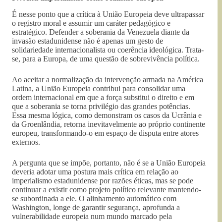
É nesse ponto que a crítica à União Europeia deve ultrapassar
o registro moral e assumir um caráter pedagógico e
estratégico. Defender a soberania da Venezuela diante da
invasão estadunidense não é apenas um gesto de
solidariedade internacionalista ou coerência ideológica. Trata-
se, para a Europa, de uma questão de sobrevivência política.
Ao aceitar a normalização da intervenção armada na América
Latina, a União Europeia contribui para consolidar uma
ordem internacional em que a força substitui o direito e em
que a soberania se torna privilégio das grandes potências.
Essa mesma lógica, como demonstram os casos da Ucrânia e
da Groenlândia, retorna inevitavelmente ao próprio continente
europeu, transformando-o em espaço de disputa entre atores
externos.
A pergunta que se impõe, portanto, não é se a União Europeia
deveria adotar uma postura mais crítica em relação ao
imperialismo estadunidense por razões éticas, mas se pode
continuar a existir como projeto político relevante mantendo-
se subordinada a ele. O alinhamento automático com
Washington, longe de garantir segurança, aprofunda a
vulnerabilidade europeia num mundo marcado pela