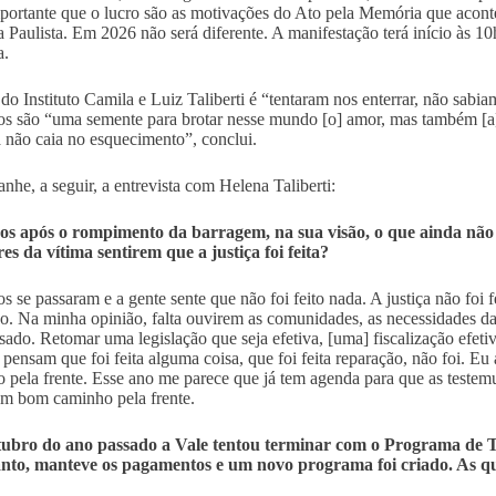
portante que o lucro são as motivações do Ato pela Memória que acont
 Paulista. Em 2026 não será diferente. A manifestação terá início às 1
a.
do Instituto Camila e Luiz Taliberti é “tentaram nos enterrar, não sab
dos são “uma semente para brotar nesse mundo [o] amor, mas também [a] j
a não caia no esquecimento”, conclui.
he, a seguir, a entrevista com Helena Taliberti:
os após o rompimento da barragem, na sua visão, o que ainda não f
res da vítima sentirem que a justiça foi feita?
os se passaram e a gente sente que não foi feito nada. A justiça não foi 
o. Na minha opinião, falta ouvirem as comunidades, as necessidades da
sado. Retomar uma legislação que seja efetiva, [uma] fiscalização efetiv
 pensam que foi feita alguma coisa, que foi feita reparação, não foi. E
 pela frente. Esse ano me parece que já tem agenda para que as teste
m bom caminho pela frente.
ubro do ano passado a Vale tentou terminar com o Programa de T
anto, manteve os pagamentos e um novo programa foi criado. As qu