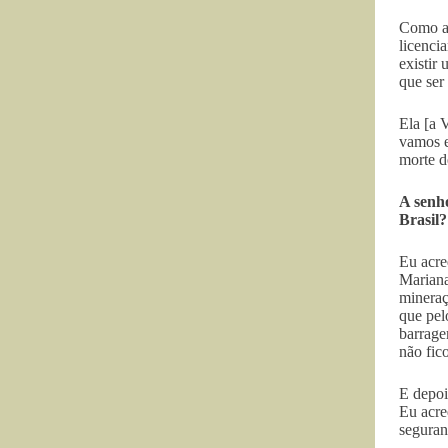
Como af
licenci
existir
que ser
Ela [a 
vamos e
morte d
A senh
Brasil?
Eu acre
Mariana
mineraç
que pel
barrage
não fic
E depoi
Eu acre
seguran