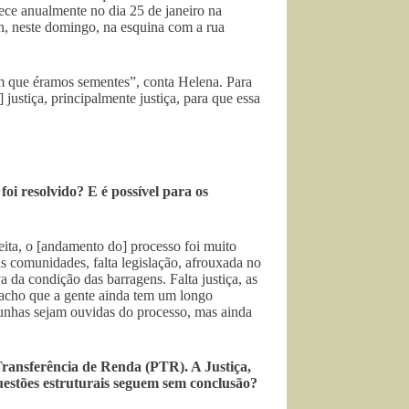
ece anualmente no dia 25 de janeiro na
0h, neste domingo, na esquina com a rua
iam que éramos sementes”, conta Helena. Para
ustiça, principalmente justiça, para que essa
oi resolvido? E é possível para os
feita, o [andamento do] processo foi muito
s comunidades, falta legislação, afrouxada no
a da condição das barragens. Falta justiça, as
u acho que a gente ainda tem um longo
munhas sejam ouvidas do processo, mas ainda
ransferência de Renda (PTR). A Justiça,
estões estruturais seguem sem conclusão?