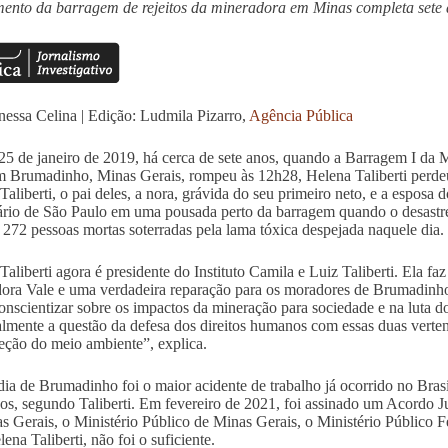
nto da barragem de rejeitos da mineradora em Minas completa sete
essa Celina | Edição: Ludmila Pizarro,
Agência Pública
25 de janeiro de 2019, há cerca de sete anos, quando a Barragem I da 
m Brumadinho, Minas Gerais, rompeu às 12h28, Helena Taliberti perdeu 
Taliberti, o pai deles, a nora, grávida do seu primeiro neto, e a espos
ário de São Paulo em uma pousada perto da barragem quando o desastre
s 272 pessoas mortas soterradas pela lama tóxica despejada naquele dia.
Taliberti agora é presidente do Instituto Camila e Luiz Taliberti. Ela faz
ora Vale e uma verdadeira reparação para os moradores de Brumadinho 
onscientizar sobre os impactos da mineração para sociedade e na luta d
almente a questão da defesa dos direitos humanos com essas duas vert
teção do meio ambiente”, explica.
dia de Brumadinho foi o maior acidente de trabalho já ocorrido no Bras
os, segundo Taliberti. Em fevereiro de 2021, foi assinado um Acordo Ju
s Gerais, o Ministério Público de Minas Gerais, o Ministério Público F
ena Taliberti, não foi o suficiente.