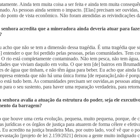
atamente. Ainda tem muita coisa a ser feita e ainda tem muita consequ
nado. As pessoas ainda sentem o impacto. [Elas] precisam ser ouvidas,
e do ponto de vista econômico. Não foram atendidas as reivindicações daq
 senhora acredita que a mineradora ainda deveria atuar para faze
?
u acho que não se tem a dimensão dessa tragédia. É uma tragédia que s
o] entender o que foi perdido pelas pessoas, pelas comunidades. Tem co
 O rio está completamente contaminado. Não tem pesca, não tem água, 
ades que viviam daquilo em volta. O que tem [de] bairros em Brumad
es de água que tinham, e não têm água para beber. Eu acho que ainda fal
mpresa entenda que não há uma única forma [de reparação],não é porque
o está tudo bem. As comunidades precisam ser ouvidas,as pessoas ating
m para o seu sustento, para haver uma reparação verdadeira, para retorn
senhora avalia a atuação da estrutura do poder, seja ele executivo, 
ento da barragem?
 que houve uma certa evolução, pequena, muito pequena, porque, de ce
as jurídicas e os órgãos de justiça para atuarem de forma célere e efetiv
. Eu acredito na justiça brasileira Mas, por outro lado, você vê que o 
evastação [projeto de lei 2.159/2021] deixou a gente muito indignado