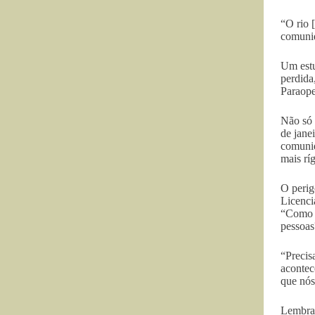
“O rio 
comunid
Um estu
perdida
Paraope
Não só 
de jane
comunid
mais ríg
O perig
Licenci
“Como a
pessoas
“Precis
acontec
que nós
Lembrar