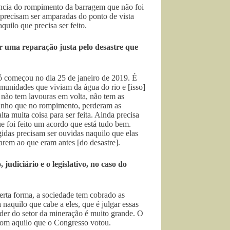
ência do rompimento da barragem que não foi
 precisam ser amparadas do ponto de vista
uilo que precisa ser feito.
r uma reparação justa pelo desastre que
ó começou no dia 25 de janeiro de 2019. É
munidades que viviam da água do rio e [isso]
não tem lavouras em volta, não tem as
inho que no rompimento, perderam as
ta muita coisa para ser feita. Ainda precisa
 foi feito um acordo que está tudo bem.
idas precisam ser ouvidas naquilo que elas
arem ao que eram antes [do desastre].
judiciário e o legislativo, no caso do
rta forma, a sociedade tem cobrado as
a naquilo que cabe a eles, que é julgar essas
poder do setor da mineração é muito grande. O
 com aquilo que o Congresso votou.