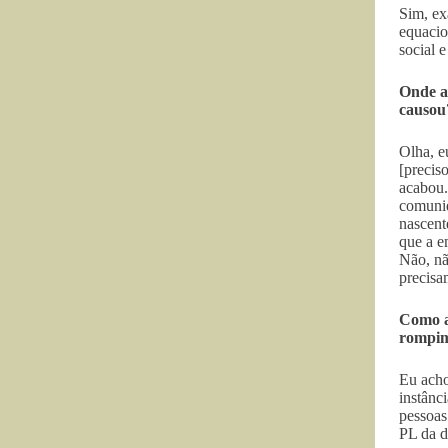
Sim, ex
equacio
social 
Onde a
causou
Olha, e
[precis
acabou.
comunid
nascent
que a e
Não, nã
precisa
Como a 
rompim
Eu acho
instânci
pessoas
PL da d