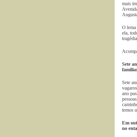
mais im
Avenida
August
O lema 
ela, to
tragédi
Acompan
Sete an
familia
Sete an
vagaros
ano pas
pessoas
caminho
temos u
Em out
no ent