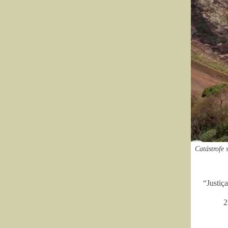
Catástrofe
“Justiç
2