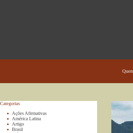
Pular
para
o
conteúdo
Quem
Categorias
Ações Afirmativas
América Latina
Artigo
Brasil