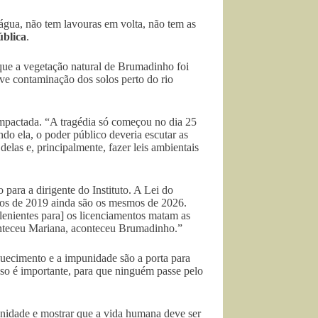
gua, não tem lavouras em volta, não tem as
ública
.
ue a vegetação natural de Brumadinho foi
uve contaminação dos solos perto do rio
 impactada. “A tragédia só começou no dia 25
ndo ela, o poder público deveria escutar as
elas e, principalmente, fazer leis ambientais
ara a dirigente do Instituto. A Lei do
cos de 2019 ainda são os mesmos de 2026.
enientes para] os licenciamentos matam as
onteceu Mariana, aconteceu Brumadinho.”
uecimento e a impunidade são a porta para
sso é importante, para que ninguém passe pelo
nidade e mostrar que a vida humana deve ser