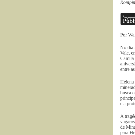
Rompime
Por Wan
No dia 
Vale, e
Camila 
anivers
entre a
Helena 
minerad
busca c
princip
e a pro
A tragé
vagaros
de Mina
para Hel