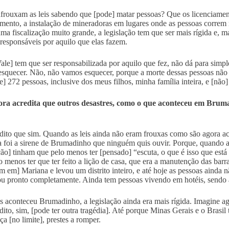
rouxam as leis sabendo que [pode] matar pessoas? Que os licenciament
amento, a instalação de mineradoras em lugares onde as pessoas correm
 uma fiscalização muito grande, a legislação tem que ser mais rígida e, m
 responsáveis por aquilo que elas fazem.
Vale] tem que ser responsabilizada por aquilo que fez, não dá para simp
squecer. Não, não vamos esquecer, porque a morte dessas pessoas não 
e] 272 pessoas, inclusive dos meus filhos, minha família inteira, e [nã
ora acredita que outros desastres, como o que aconteceu em Brum
dito que sim. Quando as leis ainda não eram frouxas como são agora 
 foi a sirene de Brumadinho que ninguém quis ouvir. Porque, quando 
ão] tinham que pelo menos ter [pensado] “escuta, o que é isso que est
o menos ter que ter feito a lição de casa, que era a manutenção das b
m em] Mariana e levou um distrito inteiro, e até hoje as pessoas ainda n
ou pronto completamente. Ainda tem pessoas vivendo em hotéis, sendo 
s aconteceu Brumadinho, a legislação ainda era mais rígida. Imagine a
dito, sim, [pode ter outra tragédia]. Até porque Minas Gerais e o Brasi
ça [no limite], prestes a romper.