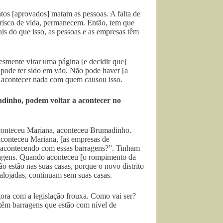
os [aprovados] matam as pessoas. A falta de
 risco de vida, permanecem. Então, tem que
ais do que isso, as pessoas e as empresas têm
lesmente virar uma página [e decidir que]
pode ter sido em vão. Não pode haver [a
o] acontecer nada com quem causou isso.
adinho, podem voltar a acontecer no
aconteceu Mariana, aconteceu Brumadinho.
aconteceu Mariana, [as empresas de
á acontecendo com essas barragens?”. Tinham
arragens. Quando aconteceu [o rompimento da
ão estão nas suas casas, porque o novo distrito
alojadas, continuam sem suas casas.
gora com a legislação frouxa. Como vai ser?
l têm barragens que estão com nível de