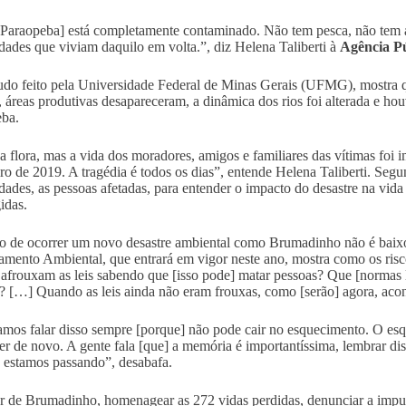
[Paraopeba] está completamente contaminado. Não tem pesca, não tem á
ades que viviam daquilo em volta.”, diz Helena Taliberti à
Agência P
do feito pela Universidade Federal de Minas Gerais (UFMG), mostra q
, áreas produtivas desapareceram, a dinâmica dos rios foi alterada e ho
ba.
a flora, mas a vida dos moradores, amigos e familiares das vítimas foi
iro de 2019. A tragédia é todos os dias”, entende Helena Taliberti. Segu
ades, as pessoas afetadas, para entender o impacto do desastre na vida d
idas.
o de ocorrer um novo desastre ambiental como Brumadinho não é baixo p
amento Ambiental, que entrará em vigor neste ano, mostra como os ris
frouxam as leis sabendo que [isso pode] matar pessoas? Que [normas l
? […] Quando as leis ainda não eram frouxas, como [serão] agora, ac
amos falar disso sempre [porque] não pode cair no esquecimento. O esq
er de novo. A gente fala [que] a memória é importantíssima, lembrar di
 estamos passando”, desabafa.
 de Brumadinho, homenagear as 272 vidas perdidas, denunciar a impu