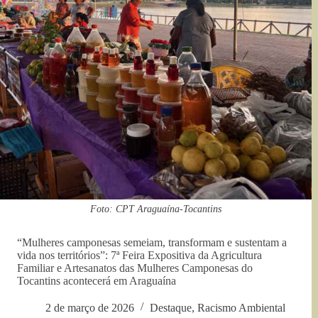
Foto: CPT Araguaína-Tocantins
“Mulheres camponesas semeiam, transformam e sustentam a
vida nos territórios”: 7ª Feira Expositiva da Agricultura
Familiar e Artesanatos das Mulheres Camponesas do
Tocantins acontecerá em Araguaína
2 de março de 2026
Destaque
,
Racismo Ambiental