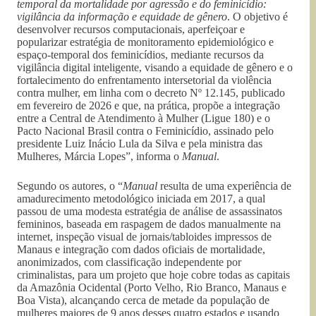
temporal da mortalidade por agressão e do feminicídio:
vigilância da informação e equidade de gênero
. O objetivo é
desenvolver recursos computacionais, aperfeiçoar e
popularizar estratégia de monitoramento epidemiológico e
espaço-temporal dos feminicídios, mediante recursos da
vigilância digital inteligente, visando a equidade de gênero e o
fortalecimento do enfrentamento intersetorial da violência
contra mulher, em linha com o decreto Nº 12.145, publicado
em fevereiro de 2026 e que, na prática, propõe a integração
entre a Central de Atendimento à Mulher (Ligue 180) e o
Pacto Nacional Brasil contra o Feminicídio, assinado pelo
presidente Luiz Inácio Lula da Silva e pela ministra das
Mulheres, Márcia Lopes”, informa o
Manual
.
Segundo os autores, o “
Manual
resulta de uma experiência de
amadurecimento metodológico iniciada em 2017, a qual
passou de uma modesta estratégia de análise de assassinatos
femininos, baseada em raspagem de dados manualmente na
internet, inspeção visual de jornais/tabloides impressos de
Manaus e integração com dados oficiais de mortalidade,
anonimizados, com classificação independente por
criminalistas, para um projeto que hoje cobre todas as capitais
da Amazônia Ocidental (Porto Velho, Rio Branco, Manaus e
Boa Vista), alcançando cerca de metade da população de
mulheres maiores de 9 anos desses quatro estados e usando