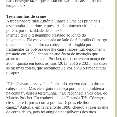
não consegue fazer, que é estar em vários locais ao mesmo
tempo”, diz.
Testemunhas do crime
A trabalhadora rural Antônia França é uma das principais
testemunhas do crime, e prestaria depoimento virtualmente,
porém, por dificuldade de conexão da
internet, teve o testemunho prestado ao longo do
julgamento. Ela estava deitada ao lado de Sebastião Camargo
quando ele levou o tiro na cabeça, e foi atingida por
fragmentos de pólvora que lhe causa lesões. Em depoimento
prestado em 1998, depois na audiência de instrução que
acarretou na denúncia do Prochet, que ocorreu em março de
2004, quanto em todos os juris (2013, 2016 e 2021), ela disse
as mesmas coisas, que reconheceu a voz e viu o Prochet tirar
o capuz.
“Eles falavam ‘esse velho tá olhando, eu vou dar um tiro na
cabeça dele’. Mas ele erguia a cabeça porque tem problema
na coluna”, disse a testemunha. “Eu reconheci a voz dele, do
Marcos Prochet. Eu conhecia ele da Fazenda Três Córregos,
ele sempre ia por lá com a polícia. Depois, ele tirou o
capuz.” Antonia, em fevereiro de 1998, chegou a fazer exame
de corpo delito, pois foi atingida por pólvoras dos tiros.