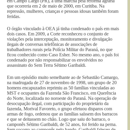
em Campo Largo (PR), a uma marcha pela reforma agrária
que ocorreria em 2 de maio de 2000, em Curitiba. Na
repressão, mulheres, crianças e pessoas idosas também foram
feridas.
O órgão vinculado à OEA já tinha condenado o país em mais
dois casos. Em 2009, a Corte reconheceu o conjunto de
violações pela interceptação, monitoramento e divulgação
ilegais de conversas telefônicas de associações de
trabalhadores rurais pela Polícia Militar do Paraná, no que
ficou conhecido como Caso Esher. No mesmo ano, o país foi
condenado por não responsabilizar os envolvidos no
assassinato do Sem Terra Sétimo Garibaldi.
Em um episódio muito semelhante ao de Sebastião Camargo,
na madrugada de 27 de novembro de 1998, um grupo de 20
homens encapuzados reprimiu as 50 famílias vinculadas ao
MST e ocupantes da Fazenda São Francisco, em Querência
do Norte, localizada no noroeste do Paraná. Na operação de
desocupação ilegal, com participação do proprietário da
fazenda, Morival Favoreto, o grupo efetuou disparos com
armas de fogo, ordenou que as famílias saíssem dos barracos
e que se deitassem no chão. Logo que saiu do barraco, o
camponês Sétimo Garibaldi, de 52 anos, foi ferido na perna.
Sem socorro ao camponês pelo bando, Garibaldi faleceu de