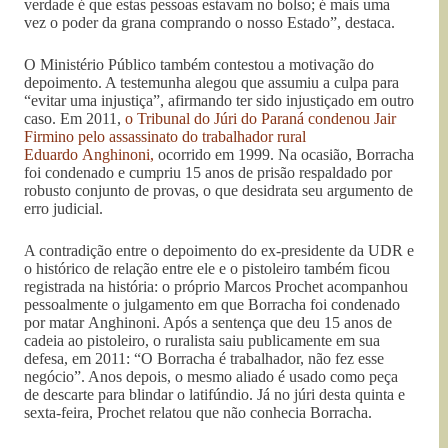
verdade é que estas pessoas estavam no bolso; é mais uma
vez o poder da grana comprando o nosso Estado”, destaca.
O Ministério Público também contestou a motivação do
depoimento. A testemunha alegou que assumiu a culpa para
“evitar uma injustiça”, afirmando ter sido injustiçado em outro
caso. Em 2011,
o Tribunal do Júri do Paraná condenou Jair
Firmino pelo assassinato do trabalhador rural
Eduardo Anghinoni,
ocorrido em 1999. Na ocasião, Borracha
foi condenado e cumpriu 15 anos de prisão respaldado por
robusto conjunto de provas, o que desidrata seu argumento de
erro judicial.
A contradição entre o depoimento do ex-presidente da UDR e
o histórico de relação entre ele e o pistoleiro também ficou
registrada na história: o próprio Marcos Prochet acompanhou
pessoalmente o julgamento em que Borracha foi condenado
por matar Anghinoni. Após a sentença que deu 15 anos de
cadeia ao pistoleiro, o ruralista saiu publicamente em sua
defesa, em 2011: “O Borracha é trabalhador, não fez esse
negócio”. Anos depois, o mesmo aliado é usado como peça
de descarte para blindar o latifúndio. Já no júri desta quinta e
sexta-feira, Prochet relatou que não conhecia Borracha.