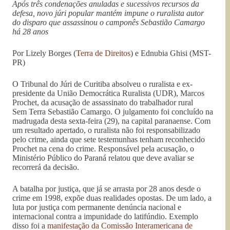
Após três condenações anuladas e sucessivos recursos da
defesa, novo júri popular mantém impune o ruralista autor
do disparo que assassinou o camponês Sebastião Camargo
há 28 anos
Por Lizely Borges (
Terra de Direitos
) e Ednubia Ghisi (MST-
PR)
O Tribunal do Júri de Curitiba absolveu o ruralista e ex-
presidente da União Democrática Ruralista (UDR), Marcos
Prochet, da acusação de assassinato do trabalhador rural
Sem Terra Sebastião Camargo. O julgamento foi concluído na
madrugada desta sexta-feira (29), na capital paranaense. Com
um resultado apertado, o ruralista não foi responsabilizado
pelo crime, ainda que sete testemunhas tenham reconhecido
Prochet na cena do crime. Responsável pela acusação, o
Ministério Público do Paraná relatou que deve avaliar se
recorrerá da decisão.
A batalha por justiça, que já se arrasta por 28 anos desde o
crime em 1998, expõe duas realidades opostas. De um lado, a
luta por justiça com permanente denúncia nacional e
internacional contra a impunidade do latifúndio. Exemplo
disso foi a
manifestação da Comissão Interamericana de