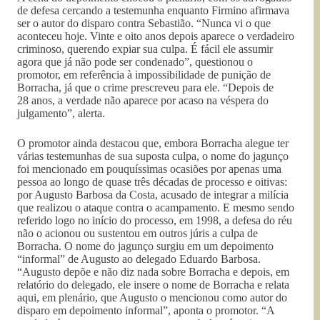
de defesa cercando a testemunha enquanto Firmino afirmava
ser o autor do disparo contra Sebastião. “Nunca vi o que
aconteceu hoje. Vinte e oito anos depois aparece o verdadeiro
criminoso, querendo expiar sua culpa. É fácil ele assumir
agora que já não pode ser condenado”, questionou o
promotor, em referência à impossibilidade de punição de
Borracha, já que o crime prescreveu para ele. “Depois de
28 anos, a verdade não aparece por acaso na véspera do
julgamento”, alerta.
O promotor ainda destacou que, embora Borracha alegue ter
várias testemunhas de sua suposta culpa, o nome do jagunço
foi mencionado em pouquíssimas ocasiões por apenas uma
pessoa ao longo de quase três décadas de processo e oitivas:
por Augusto Barbosa da Costa, acusado de integrar a milícia
que realizou o ataque contra o acampamento. E mesmo sendo
referido logo no início do processo, em 1998, a defesa do réu
não o acionou ou sustentou em outros júris a culpa de
Borracha. O nome do jagunço surgiu em um depoimento
“informal” de Augusto ao delegado Eduardo Barbosa.
“Augusto depõe e não diz nada sobre Borracha e depois, em
relatório do delegado, ele insere o nome de Borracha e relata
aqui, em plenário, que Augusto o mencionou como autor do
disparo em depoimento informal”, aponta o promotor. “A