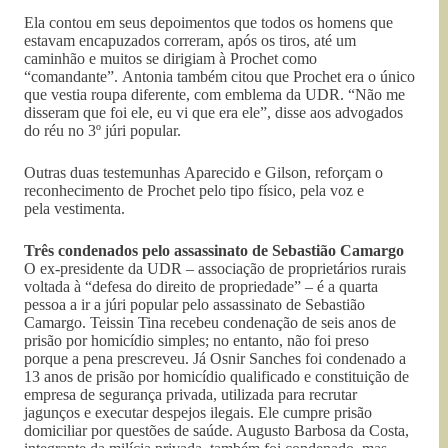
Ela contou em seus depoimentos que todos os homens que
estavam encapuzados correram, após os tiros, até um
caminhão e muitos se dirigiam à Prochet como
“comandante”. Antonia também citou que Prochet era o único
que vestia roupa diferente, com emblema da UDR. “Não me
disseram que foi ele, eu vi que era ele”, disse aos advogados
do réu no 3º júri popular.
Outras duas testemunhas Aparecido e Gilson, reforçam o
reconhecimento de Prochet pelo tipo físico, pela voz e
pela vestimenta.
Três condenados pelo assassinato de Sebastião Camargo
O ex-presidente da UDR – associação de proprietários rurais
voltada à “defesa do direito de propriedade” – é a quarta
pessoa a ir a júri popular pelo assassinato de Sebastião
Camargo. Teissin Tina recebeu condenação de seis anos de
prisão por homicídio simples; no entanto, não foi preso
porque a pena prescreveu. Já Osnir Sanches foi condenado a
13 anos de prisão por homicídio qualificado e constituição de
empresa de segurança privada, utilizada para recrutar
jagunços e executar despejos ilegais. Ele cumpre prisão
domiciliar por questões de saúde. Augusto Barbosa da Costa,