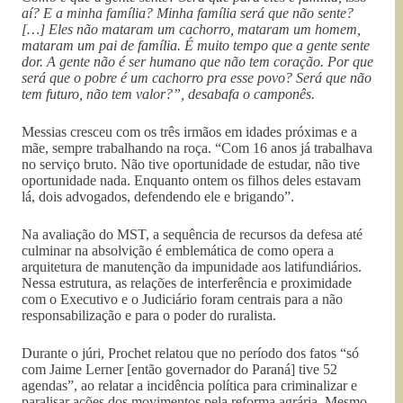
aí? E a minha família? Minha família será que não sente?
[…] Eles não mataram um cachorro, mataram um homem,
mataram um pai de família. É muito tempo que a gente sente
dor. A gente não é ser humano que não tem coração. Por que
será que o pobre é um cachorro pra esse povo? Será que não
tem futuro, não tem valor?”, desabafa o camponês.
Messias cresceu com os três irmãos em idades próximas e a
mãe, sempre trabalhando na roça. “Com 16 anos já trabalhava
no serviço bruto. Não tive oportunidade de estudar, não tive
oportunidade nada. Enquanto ontem os filhos deles estavam
lá, dois advogados, defendendo ele e brigando”.
Na avaliação do MST, a sequência de recursos da defesa até
culminar na absolvição é emblemática de como opera a
arquitetura de manutenção da impunidade aos latifundiários.
Nessa estrutura, as relações de interferência e proximidade
com o Executivo e o Judiciário foram centrais para a não
responsabilização e para o poder do ruralista.
Durante o júri, Prochet relatou que no período dos fatos “só
com Jaime Lerner [então governador do Paraná] tive 52
agendas”, ao relatar a incidência política para criminalizar e
paralisar ações dos movimentos pela reforma agrária. Mesmo