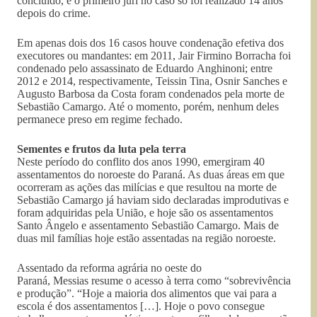
concluído, e o primeiro júri no caso só foi realizado 14 anos
depois do crime.
Em apenas dois dos 16 casos houve condenação efetiva dos
executores ou mandantes: em 2011, Jair Firmino Borracha foi
condenado pelo assassinato de Eduardo Anghinoni; entre
2012 e 2014, respectivamente, Teissin Tina, Osnir Sanches e
Augusto Barbosa da Costa foram condenados pela morte de
Sebastião Camargo. Até o momento, porém, nenhum deles
permanece preso em regime fechado.
Sementes e frutos da luta pela terra
Neste período do conflito dos anos 1990, emergiram 40
assentamentos do noroeste do Paraná. As duas áreas em que
ocorreram as ações das milícias e que resultou na morte de
Sebastião Camargo já haviam sido declaradas improdutivas e
foram adquiridas pela União, e hoje são os assentamentos
Santo Ângelo e assentamento Sebastião Camargo. Mais de
duas mil famílias hoje estão assentadas na região noroeste.
Assentado da reforma agrária no oeste do
Paraná, Messias resume o acesso à terra como “sobrevivência
e produção”. “Hoje a maioria dos alimentos que vai para a
escola é dos assentamentos […]. Hoje o povo consegue