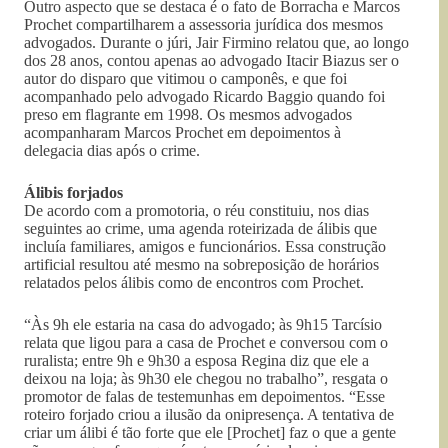
Outro aspecto que se destaca é o fato de Borracha e Marcos
Prochet compartilharem a assessoria jurídica dos mesmos
advogados. Durante o júri, Jair Firmino relatou que, ao longo
dos 28 anos, contou apenas ao advogado Itacir Biazus ser o
autor do disparo que vitimou o camponês, e que foi
acompanhado pelo advogado Ricardo Baggio quando foi
preso em flagrante em 1998. Os mesmos advogados
acompanharam Marcos Prochet em depoimentos à
delegacia dias após o crime.
Álibis forjados
De acordo com a promotoria, o réu constituiu, nos dias
seguintes ao crime, uma agenda roteirizada de álibis que
incluía familiares, amigos e funcionários. Essa construção
artificial resultou até mesmo na sobreposição de horários
relatados pelos álibis como de encontros com Prochet.
“Às 9h ele estaria na casa do advogado; às 9h15 Tarcísio
relata que ligou para a casa de Prochet e conversou com o
ruralista; entre 9h e 9h30 a esposa Regina diz que ele a
deixou na loja; às 9h30 ele chegou no trabalho”, resgata o
promotor de falas de testemunhas em depoimentos. “Esse
roteiro forjado criou a ilusão da onipresença. A tentativa de
criar um álibi é tão forte que ele [Prochet] faz o que a gente