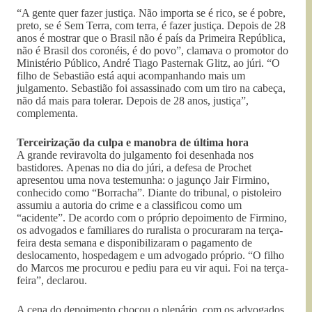
“A gente quer fazer justiça. Não importa se é rico, se é pobre,
preto, se é Sem Terra, com terra, é fazer justiça. Depois de 28
anos é mostrar que o Brasil não é país da Primeira República,
não é Brasil dos coronéis, é do povo”, clamava o promotor do
Ministério Público, André Tiago Pasternak Glitz, ao júri. “O
filho de Sebastião está aqui acompanhando mais um
julgamento. Sebastião foi assassinado com um tiro na cabeça,
não dá mais para tolerar. Depois de 28 anos, justiça”,
complementa.
Terceirização da culpa e manobra de última hora
A grande reviravolta do julgamento foi desenhada nos
bastidores. Apenas no dia do júri, a defesa de Prochet
apresentou uma nova testemunha: o jagunço Jair Firmino,
conhecido como “Borracha”. Diante do tribunal, o pistoleiro
assumiu a autoria do crime e a classificou como um
“acidente”. De acordo com o próprio depoimento de Firmino,
os advogados e familiares do ruralista o procuraram na terça-
feira desta semana e disponibilizaram o pagamento de
deslocamento, hospedagem e um advogado próprio. “O filho
do Marcos me procurou e pediu para eu vir aqui. Foi na terça-
feira”, declarou.
A cena do depoimento chocou o plenário, com os advogados