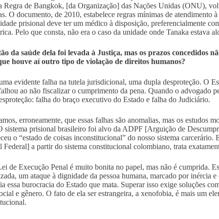
 Regra de Bangkok, [da Organização] das Nações Unidas (ONU), volta
ras. O documento, de 2010, estabelece regras mínimas de atendimento à 
idade prisional deve ter um médico à disposição, preferencialmente 
trica. Pelo que consta, não era o caso da unidade onde Tanaka estava a
ão da saúde dela foi levada à Justiça, mas os prazos concedidos 
que houve aí outro tipo de violação de direitos humanos?
ma evidente falha na tutela jurisdicional, uma dupla desproteção. O Es
 falhou ao não fiscalizar o cumprimento da pena. Quando o advogado peti
esproteção: falha do braço executivo do Estado e falha do Judiciário.
amos, erroneamente, que essas falhas são anomalias, mas os estudos m
O sistema prisional brasileiro foi alvo da ADPF [Arguição de Descump
ceu o “estado de coisas inconstitucional” do nosso sistema carcerário
l Federal] a partir do sistema constitucional colombiano, trata exatament
ei de Execução Penal é muito bonita no papel, mas não é cumprida. Esse
izada, um ataque à dignidade da pessoa humana, marcado por inércia e 
ia essa burocracia do Estado que mata. Superar isso exige soluções co
social e gênero. O fato de ela ser estrangeira, a xenofobia, é mais um el
tucional.