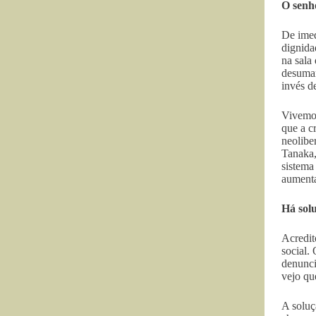
O senho
De imed
dignida
na sala
desuman
invés d
Vivemos
que a c
neolibe
Tanaka,
sistema
aumenta
Há sol
Acredit
social.
denunci
vejo qu
A soluç