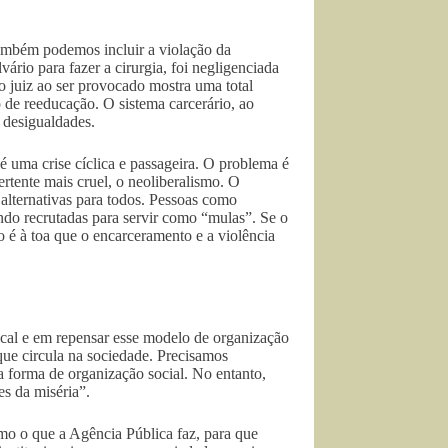
também podemos incluir a violação da
ário para fazer a cirurgia, foi negligenciada
do juiz ao ser provocado mostra uma total
de reeducação. O sistema carcerário, ao
 desigualdades.
é uma crise cíclica e passageira. O problema é
ertente mais cruel, o neoliberalismo. O
alternativas para todos. Pessoas como
ndo recrutadas para servir como “mulas”. Se o
o é à toa que o encarceramento e a violência
ical e em repensar esse modelo de organização
que circula na sociedade. Precisamos
a forma de organização social. No entanto,
s da miséria”.
o o que a Agência Pública faz, para que