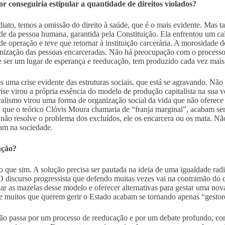
r conseguiria estipular a quantidade de direitos violados?
iato, temos a omissão do direito à saúde, que é o mais evidente. Mas 
de da pessoa humana, garantida pela Constituição. Ela enfrentou um calv
 de operação e teve que retornar à instituição carcerária. A morosidade 
ização das pessoas encarceradas. Não há preocupação com o processo 
e ser um lugar de esperança e reeducação, tem produzido cada vez mais
 uma crise evidente das estruturas sociais, que está se agravando. Não 
rise virou a própria essência do modelo de produção capitalista na sua v
ralismo virou uma forma de organização social da vida que não oferece 
 que o teórico Clóvis Moura chamaria de “franja marginal”, acabam se
 não resolve o problema dos excluídos, ele os encarcera ou os mata. Nã
m na sociedade.
ução?
o que sim. A solução precisa ser pautada na ideia de uma igualdade rad
 O discurso progressista que defendo muitas vezes vai na contramão do 
ar as mazelas desse modelo e oferecer alternativas para gestar uma nov
e muitos que querem gerir o Estado acabam se tornando apenas “gestore
ão passa por um processo de reeducação e por um debate profundo, com