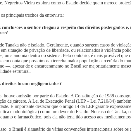
 Negreiros Vieira explora como o Estado decide quem merece proteçã
os principais trechos da entrevista:
 conclusões o senhor chegou a respeito dos direitos postergados 
nce?
de Tanaka não é isolado. Geralmente, quando surgem casos de violação
 em situação de privação de liberdade, ou relacionados à violência pol
s, uma anomia dentro do sistema. Pelo contrário, é mais provável que 
s em conta que possuímos a terceira maior população carcerária do m
no —, apesar de o encarceramento no Brasil ser majoritariamente mascu
lidade estrutural.
 direitos foram negligenciados?
o, houve omissão por parte do Estado. A Constituição de 1988 consagra
ação de cárcere. A Lei de Execução Penal (LEP – Lei 7.210/84) também 
rdade. É importante destacar que o artigo 14 da LEP garante expressamen
utica e odontológica) como um dever do Estado. No caso de Tanaka, o
quanto o farmacêutico, pois ela não teria tido acesso aos medicamentos
sso, o Brasil é signatário de várias convenções internacionais sobre os 