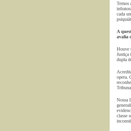
Temos a
infrato
cada un
psiquiá
A quest
avalia 
Houve u
Justiça
dupla d
Acredit
opera. 
reconhe
Tribuna
Nossa L
general
evidenc
classe 
inconsti