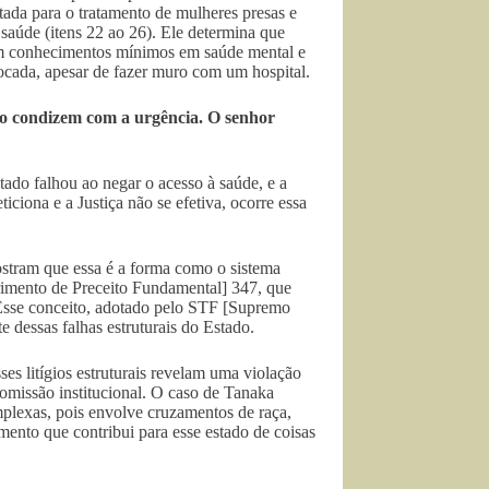
da para o tratamento de mulheres presas e
saúde (itens 22 ao 26). Ele determina que
com conhecimentos mínimos em saúde mental e
locada, apesar de fazer muro com um hospital.
não condizem com a urgência. O senhor
tado falhou ao negar o acesso à saúde, e a
ciona e a Justiça não se efetiva, ocorre essa
ostram que essa é a forma como o sistema
rimento de Preceito Fundamental] 347, que
. Esse conceito, adotado pelo STF [Supremo
e dessas falhas estruturais do Estado.
s litígios estruturais revelam uma violação
omissão institucional. O caso de Tanaka
mplexas, pois envolve cruzamentos de raça,
emento que contribui para esse estado de coisas