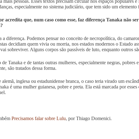
a mais pessoas. Esses textos precisam circular nos espaços populares e 
anças, especialmente no sistema judiciário, que tem sido um elemento
r acredita que, num caso como esse, faz diferença Tanaka não ser 
?
a a diferença. Podemos pensar no conceito de necropolítica, do camaro
istas decidiam quem vivia ou morria, nos estados modernos o Estado a
vai sobreviver. Alguns corpos são passíveis de luto, enquanto outros s
 de Tanaka e de tantas outras mulheres, especialmente negras, pobres e 
te, são tratados dessa forma.
e alemã, inglesa ou estadunidense branca, o caso teria virado um escâ
aka é uma mulher guianesa, pobre e preta. Ela está marcada por esses 
uel.
ambém
Precisamos falar sobre Lulu
, por Thiago Domenici.