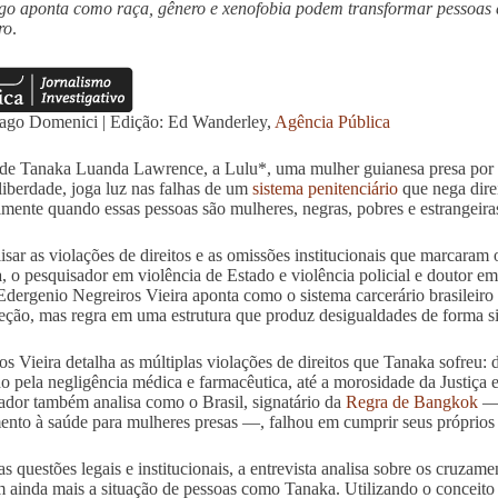
go aponta como raça, gênero e xenofobia podem transformar pessoas e
ro
.
ago Domenici | Edição: Ed Wanderley,
Agência Pública
de Tanaka Luanda Lawrence, a Lulu*, uma mulher guianesa presa por 1
liberdade, joga luz nas falhas de um
sistema penitenciário
que nega dire
lmente quando essas pessoas são mulheres, negras, pobres e estrangeira
isar as violações de direitos e as omissões institucionais que marcaram
a
, o pesquisador em violência de Estado e violência policial e doutor e
dergenio Negreiros Vieira aponta como o sistema carcerário brasileiro
eção, mas regra em uma estrutura que produz desigualdades de forma si
os Vieira detalha as múltiplas violações de direitos que Tanaka sofreu:
o pela negligência médica e farmacêutica, até a morosidade da Justiça
ador também analisa como o Brasil, signatário da
Regra de Bangkok
— 
ento à saúde para mulheres presas —, falhou em cumprir seus próprios
s questões legais e institucionais, a entrevista analisa sobre os cruzame
 ainda mais a situação de pessoas como Tanaka. Utilizando o conceito 