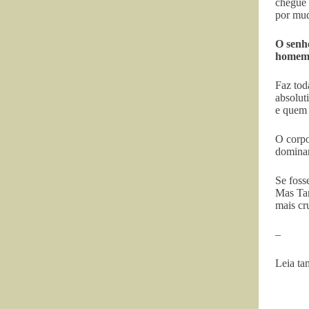
chegue 
por mud
O senho
homem
Faz tod
absolut
e quem 
O corpo
dominan
Se foss
Mas Tan
mais cr
–
Leia t