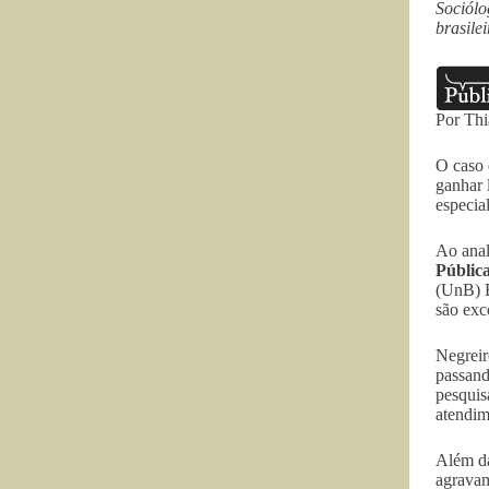
Sociólo
brasilei
Por Thi
O caso 
ganhar 
especia
Ao anal
Públic
(UnB) E
são exc
Negreir
passand
pesquis
atendim
Além da
agravam