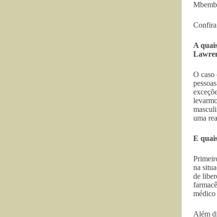
Mbembe,
Confira 
A quais
Lawre
O caso 
pessoas
exceçõe
levarmo
masculi
uma rea
E quais
Primeir
na situ
de libe
farmacê
médico 
Além di