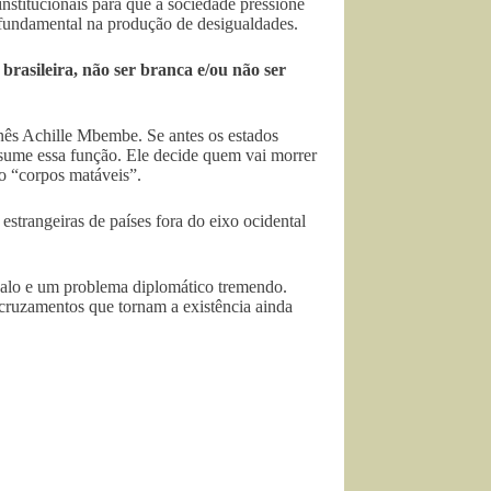
institucionais para que a sociedade pressione
 fundamental na produção de desigualdades.
brasileira, não ser branca e/ou não ser
nês Achille Mbembe. Se antes os estados
ssume essa função. Ele decide quem vai morrer
ão “corpos matáveis”.
estrangeiras de países fora do eixo ocidental
ndalo e um problema diplomático tremendo.
cruzamentos que tornam a existência ainda