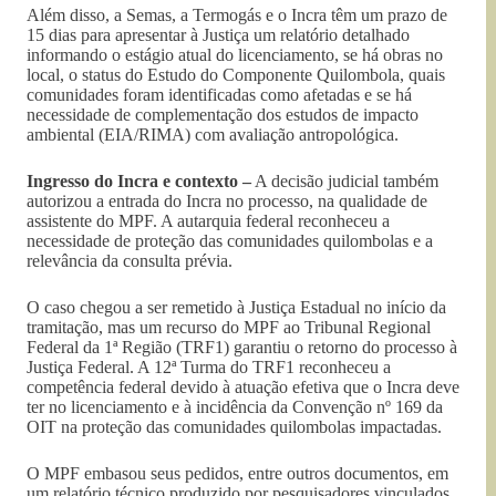
Além disso, a Semas, a Termogás e o Incra têm um prazo de
15 dias para apresentar à Justiça um relatório detalhado
informando o estágio atual do licenciamento, se há obras no
local, o status do Estudo do Componente Quilombola, quais
comunidades foram identificadas como afetadas e se há
necessidade de complementação dos estudos de impacto
ambiental (EIA/RIMA) com avaliação antropológica.
Ingresso do Incra e contexto –
A decisão judicial também
autorizou a entrada do Incra no processo, na qualidade de
assistente do MPF. A autarquia federal reconheceu a
necessidade de proteção das comunidades quilombolas e a
relevância da consulta prévia.
O caso chegou a ser remetido à Justiça Estadual no início da
tramitação, mas um recurso do MPF ao Tribunal Regional
Federal da 1ª Região (TRF1) garantiu o retorno do processo à
Justiça Federal. A 12ª Turma do TRF1 reconheceu a
competência federal devido à atuação efetiva que o Incra deve
ter no licenciamento e à incidência da Convenção nº 169 da
OIT na proteção das comunidades quilombolas impactadas.
O MPF embasou seus pedidos, entre outros documentos, em
um relatório técnico produzido por pesquisadores vinculados