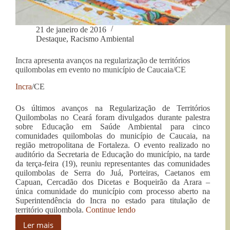
21 de janeiro de 2016
Destaque
,
Racismo Ambiental
Incra apresenta avanços na regularização de territórios
quilombolas em evento no município de Caucaia/CE
Incra
/CE
Os últimos avanços na Regularização de Territórios
Quilombolas no Ceará foram divulgados durante palestra
sobre Educação em Saúde Ambiental para cinco
comunidades quilombolas do município de Caucaia, na
região metropolitana de Fortaleza. O evento realizado no
auditório da Secretaria de Educação do município, na tarde
da terça-feira (19), reuniu representantes das comunidades
quilombolas de Serra do Juá, Porteiras, Caetanos em
Capuan, Cercadão dos Dicetas e Boqueirão da Arara –
única comunidade do município com processo aberto na
Superintendência do Incra no estado para titulação de
“Incra
território quilombola.
Continue lendo
apresenta
Ler mais
avanços
Incra