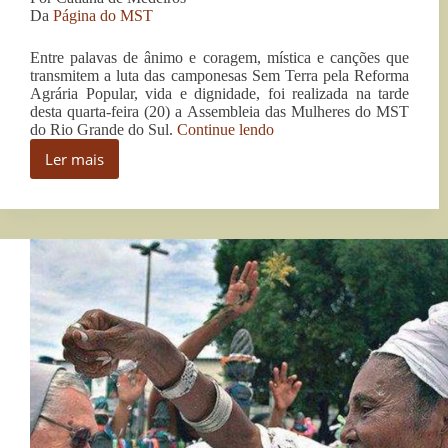
Da
Página do MST
Entre palavas de ânimo e coragem, mística e canções que
transmitem a luta das camponesas Sem Terra pela Reforma
Agrária Popular, vida e dignidade, foi realizada na tarde
desta quarta-feira (20) a Assembleia das Mulheres do MST
“Mulheres
do Rio Grande do Sul.
Continue lendo
Sem
Ler mais
Terra
Mulheres
se
Sem
comprometem
Terra
a
se
fortalecer
comprometem
o
a
combate
fortalecer
ao
o
capitalismo
combate
e
agronegócio”
ao
capitalismo
e
agronegócio