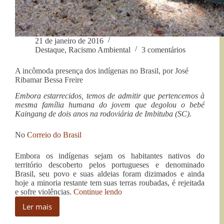
21 de janeiro de 2016
Destaque
,
Racismo Ambiental
3 comentários
A incômoda presença dos indígenas no Brasil, por José
Ribamar Bessa Freire
Embora estarrecidos, temos de admitir que pertencemos à
mesma família humana do jovem que degolou o bebé
Kaingang de dois anos na rodoviária de Imbituba (SC).
No
Correio do Brasil
Embora os indígenas sejam os habitantes nativos do
território descoberto pelos portugueses e denominado
Brasil, seu povo e suas aldeias foram dizimados e ainda
hoje a minoria restante tem suas terras roubadas, é rejeitada
“A
e sofre violências.
Continue lendo
incômoda
Ler mais
presença
A
dos
incômoda