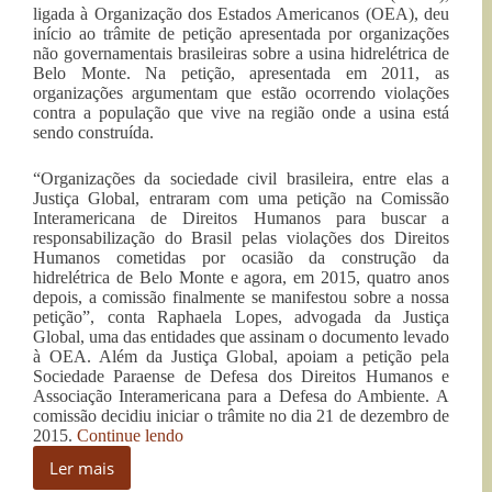
ligada à Organização dos Estados Americanos (OEA), deu
início ao trâmite de petição apresentada por organizações
não governamentais brasileiras sobre a usina hidrelétrica de
Belo Monte. Na petição, apresentada em 2011, as
organizações argumentam que estão ocorrendo violações
contra a população que vive na região onde a usina está
sendo construída.
“Organizações da sociedade civil brasileira, entre elas a
Justiça Global, entraram com uma petição na Comissão
Interamericana de Direitos Humanos para buscar a
responsabilização do Brasil pelas violações dos Direitos
Humanos cometidas por ocasião da construção da
hidrelétrica de Belo Monte e agora, em 2015, quatro anos
depois, a comissão finalmente se manifestou sobre a nossa
petição”, conta Raphaela Lopes, advogada da Justiça
Global, uma das entidades que assinam o documento levado
à OEA. Além da Justiça Global, apoiam a petição pela
Sociedade Paraense de Defesa dos Direitos Humanos e
Associação Interamericana para a Defesa do Ambiente. A
comissão decidiu iniciar o trâmite no dia 21 de dezembro de
“OEA
2015.
Continue lendo
pede
Ler mais
informações
OEA