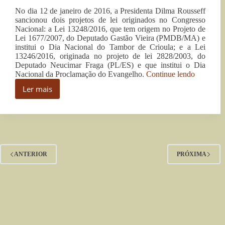
No dia 12 de janeiro de 2016, a Presidenta Dilma Rousseff
sancionou dois projetos de lei originados no Congresso
Nacional: a Lei 13248/2016, que tem origem no Projeto de
Lei 1677/2007, do Deputado Gastão Vieira (PMDB/MA) e
institui o Dia Nacional do Tambor de Crioula; e a Lei
13246/2016, originada no projeto de lei 2828/2003, do
Deputado Neucimar Fraga (PL/ES) e que institui o Dia
“Pelo
Nacional da Proclamação do Evangelho.
Continue lendo
combate
Ler mais
à
Pelo
intolerânc
combate
religiosa
à
e
intolerância
em
religiosa
defesa
e
do
em
ANTERIOR
PRÓXIMA
Estado
defesa
Laico”
do
Estado
Laico