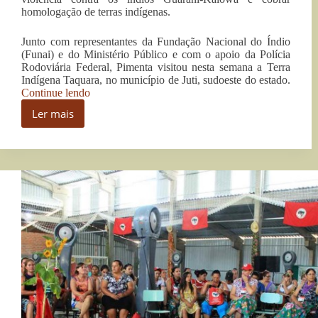
homologação de terras indígenas.
Junto com representantes da Fundação Nacional do Índio
(Funai) e do Ministério Público e com o apoio da Polícia
Rodoviária Federal, Pimenta visitou nesta semana a Terra
Indígena Taquara, no município de Juti, sudoeste do estado.
“Comissão
Continue lendo
de
Ler mais
Direitos
Comissão
Humanos
de
alerta
Direitos
sobre
Humanos
violência
alerta
contra
sobre
índios
violência
no
contra
MS”
índios
no
MS