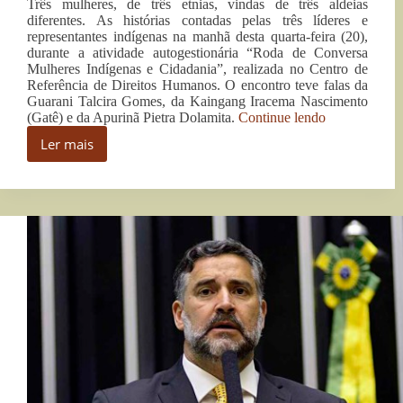
Três mulheres, de três etnias, vindas de três aldeias
diferentes. As histórias contadas pelas três líderes e
representantes indígenas na manhã desta quarta-feira (20),
durante a atividade autogestionária “Roda de Conversa
Mulheres Indígenas e Cidadania”, realizada no Centro de
Referência de Direitos Humanos. O encontro teve falas da
Guarani Talcira Gomes, da Kaingang Iracema Nascimento
“Mulheres
(Gatê) e da Apurinã Pietra Dolamita.
Continue lendo
indígenas
Ler mais
falam
Mulheres
sobre
indígenas
tradição,
falam
demarcações
sobre
e
tradição,
direitos
demarcações
durante
e
Fórum
direitos
Social”
durante
Fórum
Social