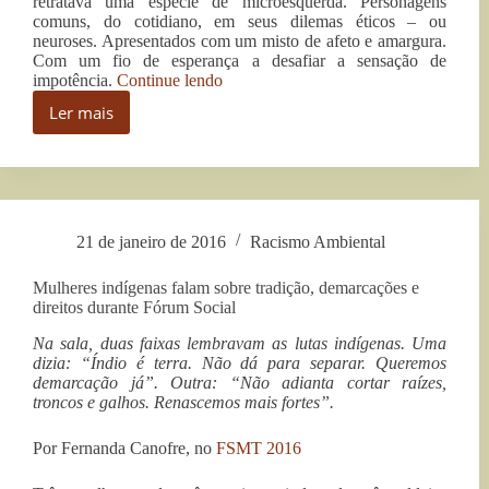
retratava uma espécie de microesquerda. Personagens
comuns, do cotidiano, em seus dilemas éticos – ou
neuroses. Apresentados com um misto de afeto e amargura.
Com um fio de esperança a desafiar a sensação de
“Ettore
impotência.
Continue lendo
Scola
Ler mais
fez
Ettore
no
Scola
cinema
fez
a
no
melhor
cinema
psicanálise
a
da
21 de janeiro de 2016
Racismo Ambiental
melhor
esquerda,
psicanálise
por
Mulheres indígenas falam sobre tradição, demarcações e
da
Alceu
direitos durante Fórum Social
Castilho”
esquerda,
por
Na sala, duas faixas lembravam as lutas indígenas. Uma
Alceu
dizia: “Índio é terra. Não dá para separar. Queremos
Castilho
demarcação já”. Outra: “Não adianta cortar raízes,
troncos e galhos. Renascemos mais fortes”.
Por Fernanda Canofre, no
FSMT 2016