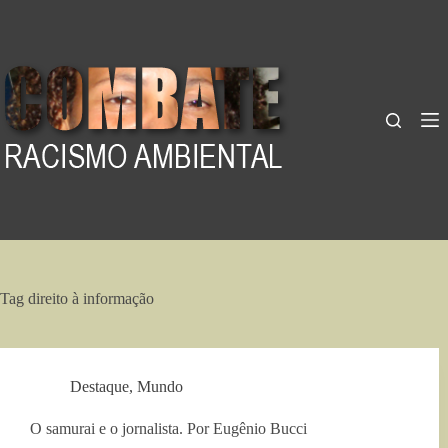
Pular
para
o
conteúdo
Tag
direito à informação
Destaque
,
Mundo
O samurai e o jornalista. Por Eugênio Bucci