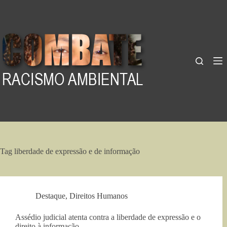
Pular
para
o
conteúdo
Tag
liberdade de expressão e de informação
Destaque
,
Direitos Humanos
Assédio judicial atenta contra a liberdade de expressão e o
direito à informação