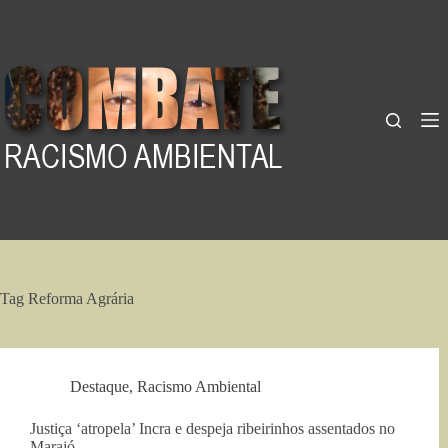
Pular
para
o
conteúdo
Tag
Reforma Agrária
Destaque
,
Racismo Ambiental
Justiça ‘atropela’ Incra e despeja ribeirinhos assentados no
Marajó