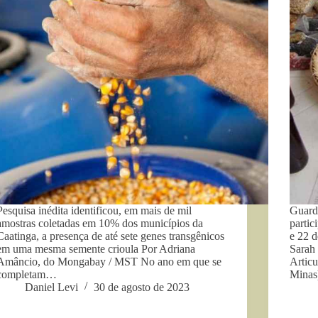
Pesquisa inédita identificou, em mais de mil
Guardi
amostras coletadas em 10% dos municípios da
partic
Caatinga, a presença de até sete genes transgênicos
e 22 
em uma mesma semente crioula Por Adriana
Sarah
Amâncio, do Mongabay / MST No ano em que se
Artic
completam…
Minas
Daniel Levi
30 de agosto de 2023