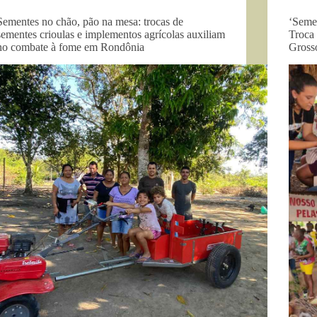
Sementes no chão, pão na mesa: trocas de
‘Semen
sementes crioulas e implementos agrícolas auxiliam
Troca
no combate à fome em Rondônia
Gross