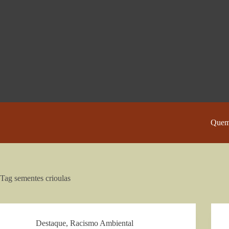
Pular
para
o
conteúdo
Quem
Tag
sementes crioulas
Destaque
,
Racismo Ambiental