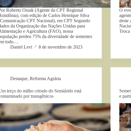
Por Roberto Ossak (Agente da CPT Regional
O eve
Rondônia), com edição de Carlos Henrique Silva
agente
(Comunicação CPT Nacional), em CPT Segundo
deste
dados da Organização das Nações Unidas para
Nacion
Alimentação e Agricultura (FAO), nossa
Troca
população perdeu 75% da diversidade de sementes
em todo…
Daniel Levi
8 de novembro de 2023
Destaque
,
Reforma Agrária
Um terço do milho crioulo do Semiárido está
Sement
contaminado por transgênicos
e part