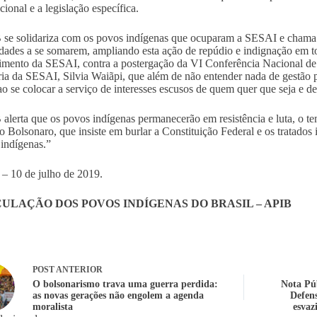
cional e a legislação específica.
se solidariza com os povos indígenas que ocuparam a SESAI e chama a
ades a se somarem, ampliando esta ação de repúdio e indignação em tod
cimento da SESAI, contra a postergação da VI Conferência Nacional de
ria da SESAI, Silvia Waiãpi, que além de não entender nada de gestão 
 ao se colocar a serviço de interesses escusos de quem quer que seja e 
alerta que os povos indígenas permanecerão em resistência e luta, o te
 Bolsonaro, que insiste em burlar a Constituição Federal e os tratados
 indígenas.”
a – 10 de julho de 2019.
ULAÇÃO DOS POVOS INDÍGENAS DO BRASIL – APIB
POST
ANTERIOR
O bolsonarismo trava uma guerra perdida:
Nota Púb
as novas gerações não engolem a agenda
Defens
moralista
esvaz