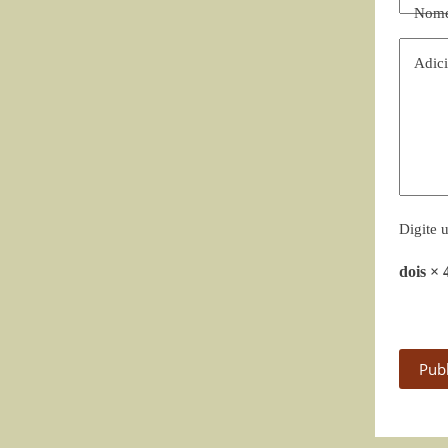
Nom
Adici
Digite 
dois × 
Pub