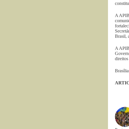
constitu
A APIB 
comunid
fortale
Secretá
Brasil,
A APIB 
Governo
direitos
Brasíli
ARTIC