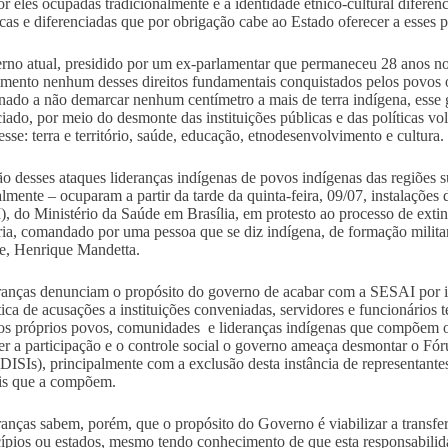
or eles ocupadas tradicionalmente e à identidade étnico-cultural diferenc
icas e diferenciadas que por obrigação cabe ao Estado oferecer a esses 
no atual, presidido por um ex-parlamentar que permaneceu 28 anos no
mento nenhum desses direitos fundamentais conquistados pelos povos or
nado a não demarcar nenhum centímetro a mais de terra indígena, esse 
ciado, por meio do desmonte das instituições públicas e das políticas vol
esse: terra e território, saúde, educação, etnodesenvolvimento e cultura.
o desses ataques lideranças indígenas de povos indígenas das regiões s
almente – ocuparam a partir da tarde da quinta-feira, 09/07, instalações
, do Ministério da Saúde em Brasília, em protesto ao processo de exti
ria, comandado por uma pessoa que se diz indígena, de formação militar,
e, Henrique Mandetta.
ranças denunciam o propósito do governo de acabar com a SESAI por i
tica de acusações a instituições conveniadas, servidores e funcionários t
os próprios povos, comunidades e lideranças indígenas que compõem os 
cer a participação e o controle social o governo ameaça desmontar o Fór
SIs), principalmente com a exclusão desta instância de representante
is que a compõem.
ranças sabem, porém, que o propósito do Governo é viabilizar a transfe
ípios ou estados, mesmo tendo conhecimento de que esta responsabilid