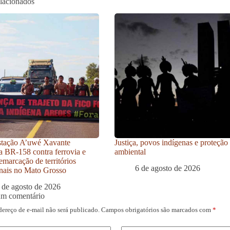
elacionados
stação A’uwé Xavante
Justiça, povos indígenas e proteção
a BR-158 contra ferrovia e
ambiental
emarcação de territórios
6 de agosto de 2026
onais no Mato Grosso
 de agosto de 2026
um comentário
dereço de e-mail não será publicado.
Campos obrigatórios são marcados com
*