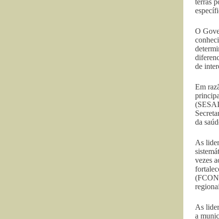
terras p
específ
O Gover
conheci
determi
diferen
de inter
Em razã
princip
(SESAI)
Secreta
da saúd
As lide
sistemá
vezes a
fortale
(FCONDI
regiona
As lide
a munic