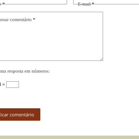
e
*
E-mail
*
onar comentário
*
uma resposta em números:
4 =
licar comentário