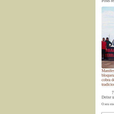
Posts r
Manife
bloquei
cobra d
tradici
7
Deixe 
O seu en