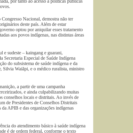
iada, por tanto ao acesso a políticas públicas
povos.
 Congresso Nacional, demostra não ter
iginários deste país. Além de estar
governo optou por aniquilar esses tratamento
tadas aos povos indígenas, nas distintas áreas
ul e sudeste – kaingang e guarani,
 da Secretaria Especial de Saúde Indígena
nção do subsistema de saúde indígena e da
 Silvia Waiãpi, e o médico ruralista, ministro
nanição, a partir de uma campanha
erceirizados, e ainda culpabilizando muitas
conselhos locais e distritais. Ao invés de
um de Presidentes de Conselhos Distritais
s da APIB e das organizações indígenas
rência do atendimento básico à saúde indígena
ade é de ordem federal, conforme o texto