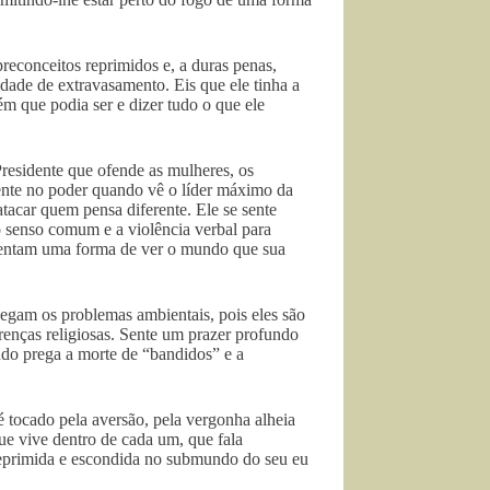
reconceitos reprimidos e, a duras penas,
dade de extravasamento. Eis que ele tinha a
ém que podia ser e dizer tudo o que ele
residente que ofende as mulheres, os
mente no poder quando vê o líder máximo da
atacar quem pensa diferente. Ele se sente
o senso comum e a violência verbal para
epresentam uma forma de ver o mundo que sua
negam os problemas ambientais, pois eles são
crenças religiosas. Sente um prazer profundo
ndo prega a morte de “bandidos” e a
é tocado pela aversão, pela vergonha alheia
que vive dentro de cada um, que fala
 reprimida e escondida no submundo do seu eu