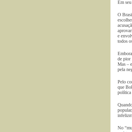
Em se
O Brasi
escolhe
acusaçã
aprovar
e envol
todos o
Embora 
de pior 
Mas – e
pela ne
Pelo co
que Bol
política
Quando 
popular
infeliz
No “mun