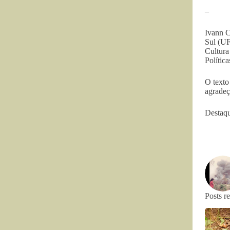
–
Ivann C
Sul (UF
Cultura
Polític
O texto
agradeç
Destaqu
Posts r