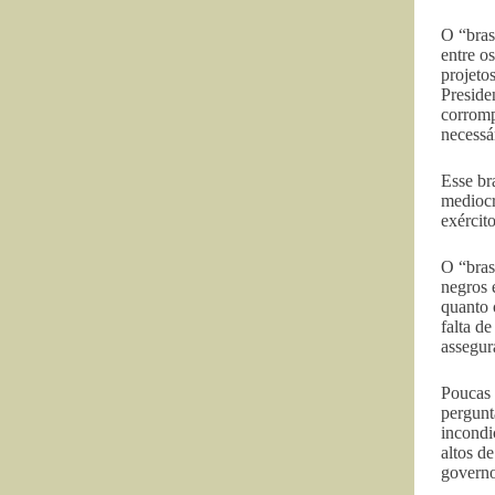
O “bras
entre o
projeto
Preside
corromp
necessá
Esse br
mediocr
exércit
O “bras
negros 
quanto 
falta d
assegur
Poucas 
pergunt
incondi
altos de
governo