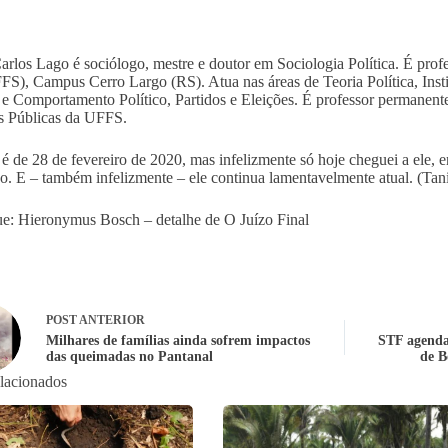
arlos Lago é sociólogo, mestre e doutor em Sociologia Política. É prof
FS), Campus Cerro Largo (RS). Atua nas áreas de Teoria Política, Inst
 e Comportamento Político, Partidos e Eleições. É professor permane
as Públicas da UFFS.
 é de 28 de fevereiro de 2020, mas infelizmente só hoje cheguei a ele, 
o. E – também infelizmente – ele continua lamentavelmente atual. (Tan
e: Hieronymus Bosch – detalhe de O Juízo Final
POST
ANTERIOR
Milhares de famílias ainda sofrem impactos
STF agenda 
das queimadas no Pantanal
de B
elacionados