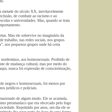
to.
da metade do século XX, inevitavelmente
inclusão, de combate ao racismo e ao
scolas e universidades. Mas, quando se trata
omportamento.
rtas. Mas ele sobrevive no imaginário da
de trabalho, nas redes sociais, nos grupos
ça”, nos pequenos grupos onde há certa
nordestinos, aos homossexuais. Proibido de
rente de mudança cultural, mas por medo do
 aqui, nunca foi expressão de conscientização,
o de negros e homossexuais, foi menos por
s jurídicos e policiais.
rmazenado de algum modo. Ele se acumula,
nino piromaníaco que era obcecado pelo fogo
 sociedade. Reprimido por anos, um dia ele se
mitindo-lhe estar perto do fogo de uma forma