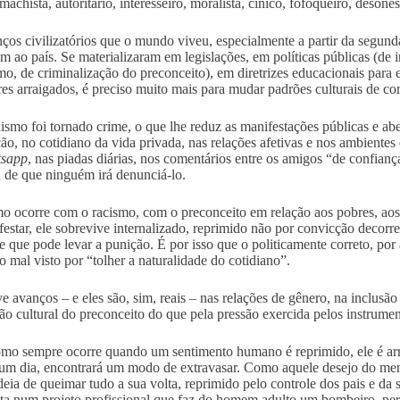
 machista, autoritário, interesseiro, moralista, cínico, fofoqueiro, desones
ços civilizatórios que o mundo viveu, especialmente a partir da segun
m ao país. Se materializaram em legislações, em políticas públicas (de 
o, de criminalização do preconceito), em diretrizes educacionais para e
res arraigados, é preciso muito mais para mudar padrões culturais de c
smo foi tornado crime, o que lhe reduz as manifestações públicas e abe
ão, no cotidiano da vida privada, nas relações afetivas e nos ambientes 
tsapp
, nas piadas diárias, nos comentários entre os amigos “de confian
a de que ninguém irá denunciá-lo.
 ocorre com o racismo, com o preconceito em relação aos pobres, aos 
festar, ele sobrevive internalizado, reprimido não por convicção decor
te que pode levar a punição. É por isso que o politicamente correto, por
o mal visto por “tolher a naturalidade do cotidiano”.
e avanços – e eles são, sim, reais – nas relações de gênero, na inclusã
ão cultural do preconceito do que pela pressão exercida pelos instrumento
mo sempre ocorre quando um sentimento humano é reprimido, ele é a
, um dia, encontrará um modo de extravasar. Como aquele desejo do me
ideia de queimar tudo a sua volta, reprimido pelo controle dos pais e da
ta num projeto profissional que faz do homem adulto um bombeiro, per