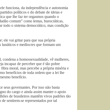
 ele funciona, da independência e autonomia
artidos políticos e do debate de ideias e
tica que lhe faz ter orgasmos quando o
cidadão comum” como lentas, burocráticas,
çar todo o sistema democrático, mas condição
; ele vai gritar para que sua própria
ros lunáticos e medíocres que formam um
cal, condena a homossexualidade, vê mulheres,
ja incapaz de perceber que é tão pobre
fibra moral, mas percebe a própria miséria e
rno benefícios de toda ordem que a lei lhe
 mesmo benefício.
or seus governantes. Por isso não basta
igno do cargo e ainda assim manter o apoio
lhões de brasileiros mantêm vivos padrões tão
o de sentirem-se representados por tal