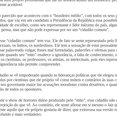
ente aceitável.
o parecido que aconteceu com o “brasileiro médio”, com todos os seus p
dos, que viu em um candidato a Presidência da República essa possibili
lidade de escolher, como seu representante e líder máximo do país, algu
pensa, mas que não pode expressar por ser um “cidadão comum”.
sse “cidadão comum” tem voz. Ele de fato se sente representado pelo P
xuais, os índios, os nordestinos. Ele tem a sensação de estar pessoal
sar palavreado vulgar, frases mal formuladas, palavrões e ofensas para 
nte quando seu “mito” enaltece a ignorância, a falta de conhecimento, 
 os cientistas, os professores, os artistas, os intelectuais, pois eles r
 ignorância não permite compreender.
dadão se vê empoderado quando as lideranças políticas que ele elegeu 
dos por cientistas que ele próprio vê como inúteis e contrários às suas 
seu governante maior faz acusações moralistas contra desafetos, e qua
ção de todos os opositores.
stir o show de horrores diário produzido pelo “mito”, esse cidadão não 
 rejeição do que vê. Ao contrário, ele sente aflorar em si mesmo o Jair 
nte aquilo que ele próprio gostaria de dizer, que extravasa sua versão
ofundo e mais verdadeiro.