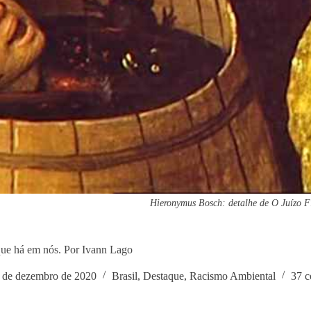
Hieronymus Bosch: detalhe de O Juízo F
que há em nós. Por Ivann Lago
 de dezembro de 2020
Brasil
,
Destaque
,
Racismo Ambiental
37 c