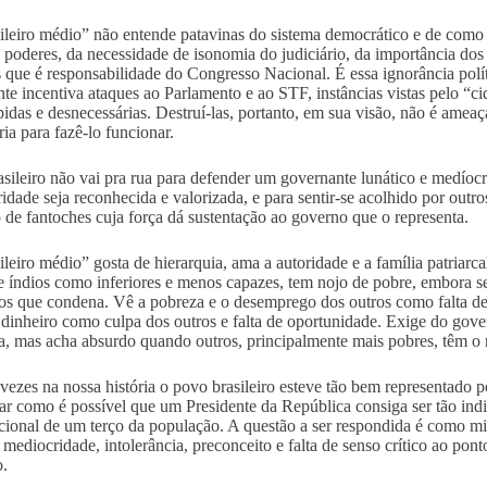
ileiro médio” não entende patavinas do sistema democrático e de como
s poderes, da necessidade de isonomia do judiciário, da importância dos p
s que é responsabilidade do Congresso Nacional. É essa ignorância polí
nte incentiva ataques ao Parlamento e ao STF, instâncias vistas pelo “
idas e desnecessárias. Destruí-las, portanto, em sua visão, não é amea
ria para fazê-lo funcionar.
asileiro não vai pra rua para defender um governante lunático e medíocre
idade seja reconhecida e valorizada, e para sentir-se acolhido por out
o de fantoches cuja força dá sustentação ao governo que o representa.
ileiro médio” gosta de hierarquia, ama a autoridade e a família patriar
e índios como inferiores e menos capazes, tem nojo de pobre, embora se
os que condena. Vê a pobreza e o desemprego dos outros como falta de 
e dinheiro como culpa dos outros e falta de oportunidade. Exige do gove
a, mas acha absurdo quando outros, principalmente mais pobres, têm o
vezes na nossa história o povo brasileiro esteve tão bem representado p
ar como é possível que um Presidente da República consiga ser tão ind
cional de um terço da população. A questão a ser respondida é como mi
 mediocridade, intolerância, preconceito e falta de senso crítico ao pont
.