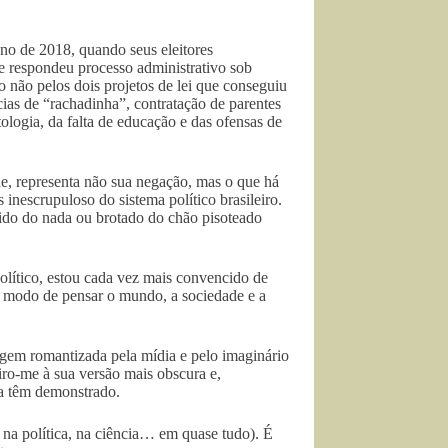
no de 2018, quando seus eleitores
de respondeu processo administrativo sob
o não pelos dois projetos de lei que conseguiu
s de “rachadinha”, contratação de parentes
logia, da falta de educação e das ofensas de
de, representa não sua negação, mas o que há
s inescrupuloso do sistema político brasileiro.
rgido do nada ou brotado do chão pisoteado
olítico, estou cada vez mais convencido de
do modo de pensar o mundo, a sociedade e a
agem romantizada pela mídia e pelo imaginário
efiro-me à sua versão mais obscura e,
ia têm demonstrado.
, na política, na ciência… em quase tudo). É