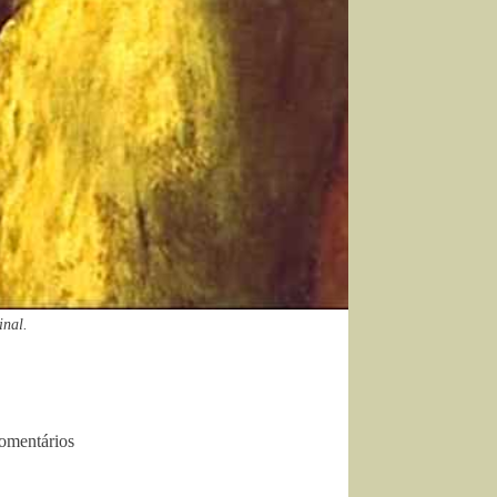
inal.
omentários