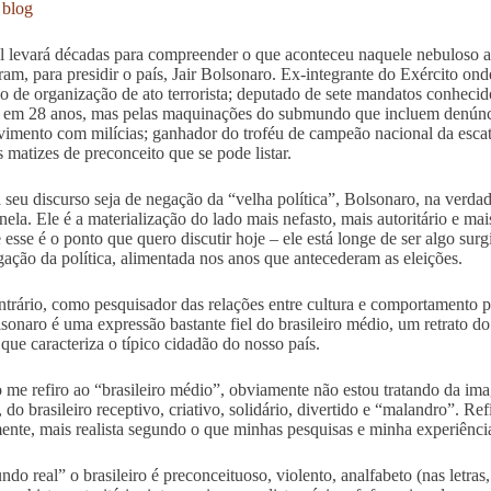
u
blog
l levará décadas para compreender o que aconteceu naquele nebuloso a
ram, para presidir o país, Jair Bolsonaro. Ex-integrante do Exército on
o de organização de ato terrorista; deputado de sete mandatos conhecid
 em 28 anos, mas pelas maquinações do submundo que incluem denúncia
vimento com milícias; ganhador do troféu de campeão nacional da escato
s matizes de preconceito que se pode listar.
seu discurso seja de negação da “velha política”, Bolsonaro, na verda
nela. Ele é a materialização do lado mais nefasto, mais autoritário e mai
 esse é o ponto que quero discutir hoje – ele está longe de ser algo su
gação da política, alimentada nos anos que antecederam as eleições.
ntrário, como pesquisador das relações entre cultura e comportamento p
sonaro é uma expressão bastante fiel do brasileiro médio, um retrato 
 que caracteriza o típico cidadão do nosso país.
me refiro ao “brasileiro médio”, obviamente não estou tratando da im
, do brasileiro receptivo, criativo, solidário, divertido e “malandro”. R
mente, mais realista segundo o que minhas pesquisas e minha experiênc
do real” o brasileiro é preconceituoso, violento, analfabeto (nas letras