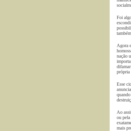
socialm
Foi alg
escondi
possibi
também 
Agora e
homosse
nação u
importa
difamar
própria
Esse ci
anuncia
quando 
destrui
Ao assi
ou pela
exatame
mais pr