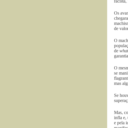
racista,
Os avan
chegara
machism
de valo
O machi
populaç
de
wha
garanti
O mesmo
se mani
flagran
mas alg
Se houv
superaç
Mas, co
infla e
e pela 
manifes