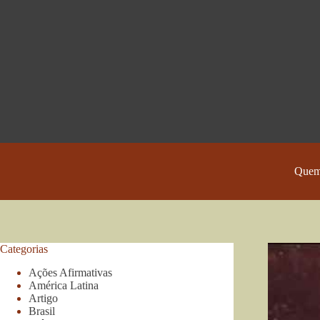
Pular
para
o
conteúdo
Quem
Categorias
Ações Afirmativas
América Latina
Artigo
Brasil