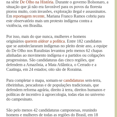
na série
De Olho na História
. Durante o governo Bolsonaro, a
situação que já não era favorável para os povos da floresta
piorou muito, com invasões, exploração ilegal e assassinatos.
Em
reportagem recente
, Mariana Franco Ramos cobriu para
este observatório mais um protesto indígena contra a
violência, em Brasília.
Por isso, mais do que nunca, mulheres e homens
originários
querem
aldear
a política
. Entre 182 candidatos
que se autodeclararam indígenas no pleito deste ano, a equipe
do De Olho nos Ruralistas levantou pelo menos 62 chapas
alinhadas ao movimento indígena e a partidos ou coligações
progressistas. São candidaturas das cinco regiões, que
defendem a Amazônia, a Mata Atlântica, o Cerrado e a
Caatinga, em 24 estados; oito são de Roraima.
Para completar o mapa, somam-se
candidaturas
sem-terra,
ribeirinhas, pescadoras e de populações tradicionais, que
defendem reforma agrária, direito à terra, direitos humanos e
políticas de incentivo à agroecologia, todas elas no universo
do campesinato.
São pelo menos 42 candidaturas camponesas, reunindo
homens e mulheres de todas as regiões do Brasil, em 18