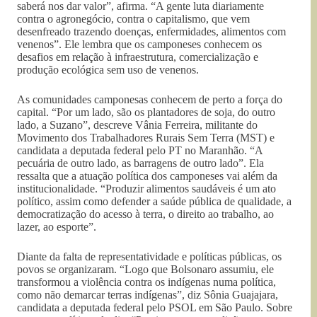
saberá nos dar valor”, afirma. “A gente luta diariamente
contra o agronegócio, contra o capitalismo, que vem
desenfreado trazendo doenças, enfermidades, alimentos com
venenos”. Ele lembra que os camponeses conhecem os
desafios em relação à infraestrutura, comercialização e
produção ecológica sem uso de venenos.
As comunidades camponesas conhecem de perto a força do
capital. “Por um lado, são os plantadores de soja, do outro
lado, a Suzano”, descreve Vânia Ferreira, militante do
Movimento dos Trabalhadores Rurais Sem Terra (MST) e
candidata a deputada federal pelo PT no Maranhão. “A
pecuária de outro lado, as barragens de outro lado”. Ela
ressalta que a atuação política dos camponeses vai além da
institucionalidade. “Produzir alimentos saudáveis é um ato
político, assim como defender a saúde pública de qualidade, a
democratização do acesso à terra, o direito ao trabalho, ao
lazer, ao esporte”.
Diante da falta de representatividade e políticas públicas, os
povos se organizaram. “Logo que Bolsonaro assumiu, ele
transformou a violência contra os indígenas numa política,
como não demarcar terras indígenas”, diz Sônia Guajajara,
candidata a deputada federal pelo PSOL em São Paulo. Sobre