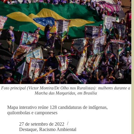
Foto principal (Victor Moreira/De Olho nos Ruralistas): mulheres durante a
Marcha das Margaridas, em Brasília
Mapa interativo reúne 128 candidaturas de indígenas,
quilombolas e camponeses
27 de setembro de 2022
Destaque
,
Racismo Ambiental