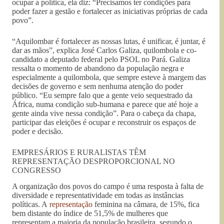
ocupar a política, ela diz: “Precisamos ter condições para
poder fazer a gestão e fortalecer as iniciativas próprias de cada
povo”.
“Aquilombar é fortalecer as nossas lutas, é unificar, é juntar, é
dar as mãos”, explica José Carlos Galiza, quilombola e co-
candidato a deputado federal pelo PSOL no Pará. Galiza
ressalta o momento de abandono da população negra e
especialmente a quilombola, que sempre esteve à margem das
decisões de governo e sem nenhuma atenção do poder
público. “Eu sempre falo que a gente veio sequestrado da
África, numa condição sub-humana e parece que até hoje a
gente ainda vive nessa condição”. Para o cabeça da chapa,
participar das eleições é ocupar e reconstruir os espaços de
poder e decisão.
EMPRESÁRIOS E RURALISTAS TÊM
REPRESENTAÇÃO DESPROPORCIONAL NO
CONGRESSO
A organização dos povos do campo é uma resposta à falta de
diversidade e representatividade em todas as instâncias
políticas. A
representação
feminina na câmara, de 15%, fica
bem distante do índice de 51,5% de mulheres que
representam a maioria da população brasileira, segundo o