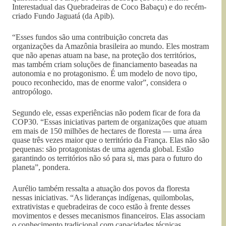
Interestadual das Quebradeiras de Coco Babaçu) e do recém-
criado Fundo Jaguatá (da Apib).
“Esses fundos são uma contribuição concreta das
organizações da Amazônia brasileira ao mundo. Eles mostram
que não apenas atuam na base, na proteção dos territórios,
mas também criam soluções de financiamento baseadas na
autonomia e no protagonismo. É um modelo de novo tipo,
pouco reconhecido, mas de enorme valor”, considera o
antropólogo.
Segundo ele, essas experiências não podem ficar de fora da
COP30. “Essas iniciativas partem de organizações que atuam
em mais de 150 milhões de hectares de floresta — uma área
quase três vezes maior que o território da França. Elas não são
pequenas: são protagonistas de uma agenda global. Estão
garantindo os territórios não só para si, mas para o futuro do
planeta”, pondera.
Aurélio também ressalta a atuação dos povos da floresta
nessas iniciativas. “As lideranças indígenas, quilombolas,
extrativistas e quebradeiras de coco estão à frente desses
movimentos e desses mecanismos financeiros. Elas associam
o conhecimento tradicional com capacidades técnicas