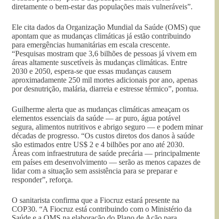
diretamente o bem-estar das populações mais vulneráveis”.
Ele cita dados da Organização Mundial da Saúde (OMS) que
apontam que as mudanças climáticas já estão contribuindo
para emergências humanitárias em escala crescente.
“Pesquisas mostram que 3,6 bilhões de pessoas já vivem em
áreas altamente suscetíveis às mudanças climáticas. Entre
2030 e 2050, espera-se que essas mudanças causem
aproximadamente 250 mil mortes adicionais por ano, apenas
por desnutrição, malária, diarreia e estresse térmico”, pontua.
Guilherme alerta que as mudanças climáticas ameaçam os
elementos essenciais da saúde — ar puro, água potável
segura, alimentos nutritivos e abrigo seguro — e podem minar
décadas de progresso. “Os custos diretos dos danos à saúde
são estimados entre US$ 2 e 4 bilhões por ano até 2030.
Áreas com infraestrutura de saúde precária — principalmente
em países em desenvolvimento — serão as menos capazes de
lidar com a situação sem assistência para se preparar e
responder”, reforça.
O sanitarista confirma que a Fiocruz estará presente na
COP30. “A Fiocruz está contribuindo com o Ministério da
Saúde e a OMS na elaboração do Plano de Ação para