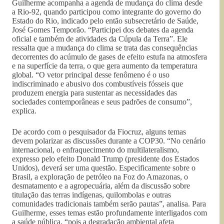
Guilherme acompanha a agenda de mudança do clima desde
a Rio-92, quando participou como integrante do governo do
Estado do Rio, indicado pelo então subsecretário de Saúde,
José Gomes Temporão. “Participei dos debates da agenda
oficial e também de atividades da Cúpula da Terra”. Ele
ressalta que a mudança do clima se trata das consequências
decorrentes do acúmulo de gases de efeito estufa na atmosfera
e na superfície da terra, o que gera aumento da temperatura
global. “O vetor principal desse fenômeno é o uso
indiscriminado e abusivo dos combustíveis fósseis que
produzem energia para sustentar as necessidades das
sociedades contemporâneas e seus padrões de consumo”,
explica.
De acordo com o pesquisador da Fiocruz, alguns temas
devem polarizar as discussões durante a COP30. “No cenário
internacional, o enfraquecimento do multilateralismo,
expresso pelo efeito Donald Trump (presidente dos Estados
Unidos), deverá ser uma questão. Especificamente sobre o
Brasil, a exploração de petróleo na Foz do Amazonas, o
desmatamento e a agropecuária, além da discussão sobre
titulação das terras indígenas, quilombolas e outras
comunidades tradicionais também serão pautas”, analisa. Para
Guilherme, esses temas estão profundamente interligados com
a saúde pública, “pois a degradação ambiental afeta