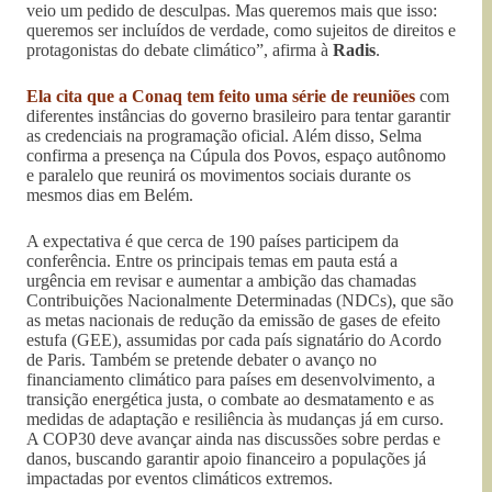
veio um pedido de desculpas. Mas queremos mais que isso:
queremos ser incluídos de verdade, como sujeitos de direitos e
protagonistas do debate climático”, afirma à
Radis
.
Ela cita que a Conaq tem feito uma série de reuniões
com
diferentes instâncias do governo brasileiro para tentar garantir
as credenciais na programação oficial. Além disso, Selma
confirma a presença na Cúpula dos Povos, espaço autônomo
e paralelo que reunirá os movimentos sociais durante os
mesmos dias em Belém.
A expectativa é que cerca de 190 países participem da
conferência. Entre os principais temas em pauta está a
urgência em revisar e aumentar a ambição das chamadas
Contribuições Nacionalmente Determinadas (NDCs), que são
as metas nacionais de redução da emissão de gases de efeito
estufa (GEE), assumidas por cada país signatário do Acordo
de Paris. Também se pretende debater o avanço no
financiamento climático para países em desenvolvimento, a
transição energética justa, o combate ao desmatamento e as
medidas de adaptação e resiliência às mudanças já em curso.
A COP30 deve avançar ainda nas discussões sobre perdas e
danos, buscando garantir apoio financeiro a populações já
impactadas por eventos climáticos extremos.