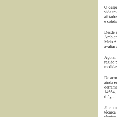
O despa
vida tr
afetado
e cotid
Desde a
Ambient
Meio Am
avaliar
Agora, 
região 
medidas
De acor
ainda e
derrama
14664, 
d’água.
Já em n
técnica
técnico