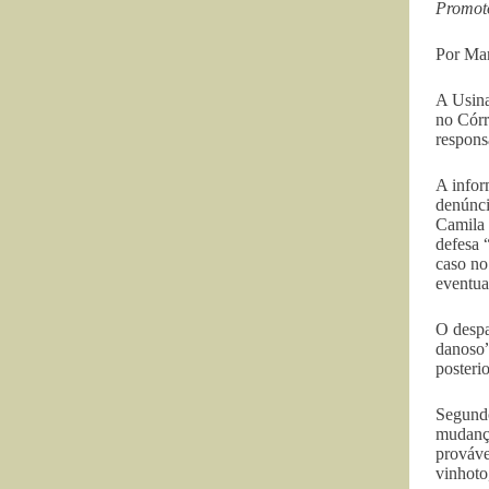
Promoto
Por Mar
A Usina
no Córr
respons
A infor
denúnci
Camila 
defesa 
caso no
eventua
O despa
danoso”
posteri
Segundo
mudança
prováve
vinhoto