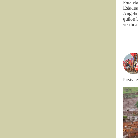
Paralel
Estadua
Angelim
quilomb
verific
Posts r