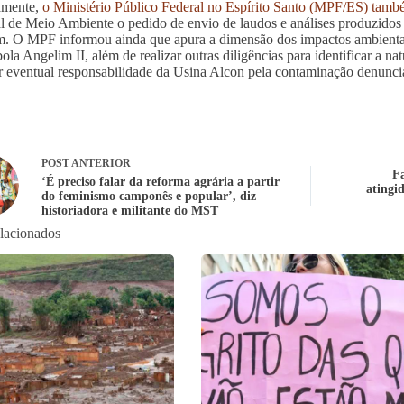
amente,
o Ministério Público Federal no Espírito Santo (MPF/ES) tam
l de Meio Ambiente o pedido de envio de laudos e análises produzidos a
. O MPF informou ainda que apura a dimensão dos impactos ambienta
ola Angelim II, além de realizar outras diligências para identificar a n
ar eventual responsabilidade da Usina Alcon pela contaminação denunc
POST
ANTERIOR
F
‘É preciso falar da reforma agrária a partir
atingi
do feminismo camponês e popular’, diz
historiadora e militante do MST
elacionados