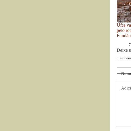
Ufes va
pelo ro
Fundão
7
Deixe 
O seu en
Nom
Adici