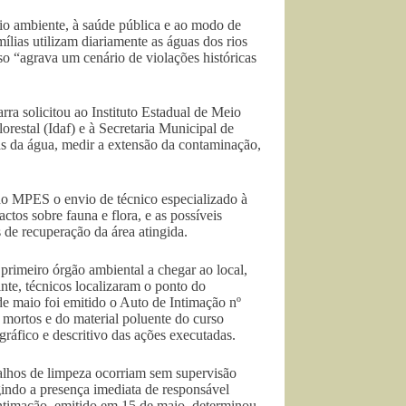
io ambiente, à saúde pública e ao modo de
ias utilizam diariamente as águas dos rios
so “agrava um cenário de violações históricas
ra solicitou ao Instituto Estadual de Meio
restal (Idaf) e à Secretaria Municipal de
ras da água, medir a extensão da contaminação,
o MPES o envio de técnico especializado à
ctos sobre fauna e flora, e as possíveis
de recuperação da área atingida.
rimeiro órgão ambiental a chegar ao local,
nte, técnicos localizaram o ponto do
e maio foi emitido o Auto de Intimação nº
mortos e do material poluente do curso
gráfico e descritivo das ações executadas.
balhos de limpeza ocorriam sem supervisão
gindo a presença imediata de responsável
ntimação, emitido em 15 de maio, determinou