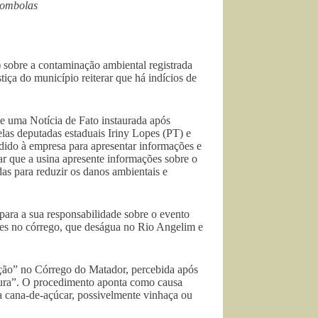
lombolas
sobre a contaminação ambiental registrada
ça do município reiterar que há indícios de
e uma Notícia de Fato instaurada após
las deputadas estaduais Iriny Lopes (PT) e
ido à empresa para apresentar informações e
tar que a usina apresente informações sobre o
das para reduzir os danos ambientais e
ra a sua responsabilidade sobre o evento
es no córrego, que deságua no Rio Angelim e
ão” no Córrego do Matador, percebida após
rvura”. O procedimento aponta como causa
da cana-de-açúcar, possivelmente vinhaça ou