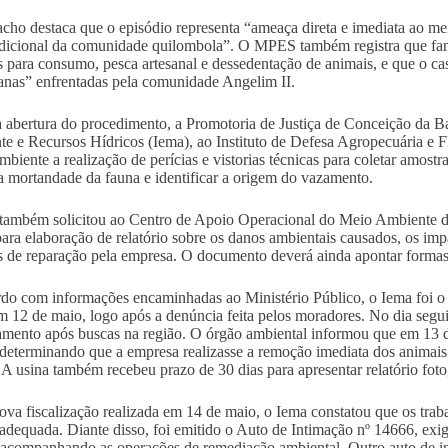
cho destaca que o episódio representa “ameaça direta e imediata ao me
adicional da comunidade quilombola”. O MPES também registra que famíl
s para consumo, pesca artesanal e dessedentação de animais, e que o ca
ianas” enfrentadas pela comunidade Angelim II.
 abertura do procedimento, a Promotoria de Justiça de Conceição da Bar
e e Recursos Hídricos (Iema), ao Instituto de Defesa Agropecuária e Flo
biente a realização de perícias e vistorias técnicas para coletar amost
 a mortandade da fauna e identificar a origem do vazamento.
também solicitou ao Centro de Apoio Operacional do Meio Ambiente d
para elaboração de relatório sobre os danos ambientais causados, os impa
 de reparação pela empresa. O documento deverá ainda apontar formas 
do com informações encaminhadas ao Ministério Público, o Iema foi o p
m 12 de maio, logo após a denúncia feita pelos moradores. No dia segui
mento após buscas na região. O órgão ambiental informou que em 13 d
determinando que a empresa realizasse a remoção imediata dos animais 
 A usina também recebeu prazo de 30 dias para apresentar relatório foto
ova fiscalização realizada em 14 de maio, o Iema constatou que os tra
 adequada. Diante disso, foi emitido o Auto de Intimação nº 14666, exi
 acompanhando as operações de remediação ambiental. Outro auto de i