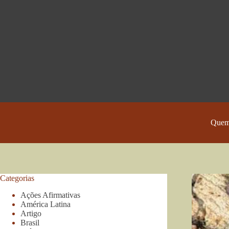
Pular
para
o
conteúdo
Quem
Categorias
Ações Afirmativas
América Latina
Artigo
Brasil