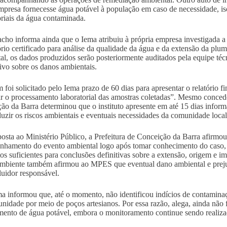
mpresa fornecesse água potável à população em caso de necessidade, isol
oriais da água contaminada.
cho informa ainda que o Iema atribuiu à própria empresa investigada a 
ório certificado para análise da qualidade da água e da extensão da p
al, os dados produzidos serão posteriormente auditados pela equipe técni
ivo sobre os danos ambientais.
foi solicitado pelo Iema prazo de 60 dias para apresentar o relatório f
r o processamento laboratorial das amostras coletadas”. Mesmo concede
ão da Barra determinou que o instituto apresente em até 15 dias inform
duzir os riscos ambientais e eventuais necessidades da comunidade loca
osta ao Ministério Público, a Prefeitura de Conceição da Barra afirmo
hamento do evento ambiental logo após tomar conhecimento do caso, 
os suficientes para conclusões definitivas sobre a extensão, origem e i
biente também afirmou ao MPES que eventual dano ambiental e prejuí
luidor responsável.
ma informou que, até o momento, não identificou indícios de contaminaç
nidade por meio de poços artesianos. Por essa razão, alega, ainda não 
mento de água potável, embora o monitoramento continue sendo realiza