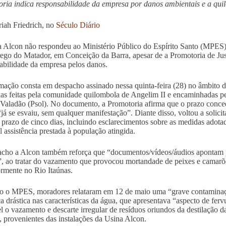
ria indica responsabilidade da empresa por danos ambientais e a qui
iah Friedrich, no
Século Diário
 Alcon não respondeu ao Ministério Público do Espírito Santo (MPES) 
ego do Matador, em Conceição da Barra, apesar de a Promotoria de Justi
abilidade da empresa pelos danos.
mação consta em despacho assinado nessa quinta-feira (28) no âmbito d
as feitas pela comunidade quilombola de Angelim II e encaminhadas pe
Valadão (Psol). No documento, a Promotoria afirma que o prazo conced
“já se esvaiu, sem qualquer manifestação”. Diante disso, voltou a solici
 prazo de cinco dias, incluindo esclarecimentos sobre as medidas adota
l assistência prestada à população atingida.
cho a Alcon também reforça que “documentos/vídeos/áudios apontam pa
, ao tratar do vazamento que provocou mortandade de peixes e camarõ
ormente no Rio Itaúnas.
 o MPES, moradores relataram em 12 de maio uma “grave contaminaç
 drástica nas características da água, que apresentava “aspecto de fe
l o vazamento e descarte irregular de resíduos oriundos da destilação 
, provenientes das instalações da Usina Alcon.