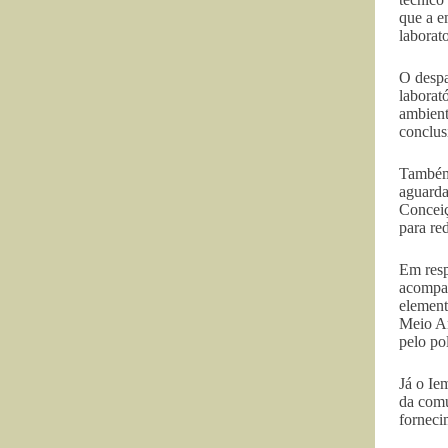
que a e
laborat
O despa
laborat
ambient
conclus
Também 
aguarda
Conceiç
para re
Em resp
acompan
element
Meio Am
pelo po
Já o Ie
da comu
forneci