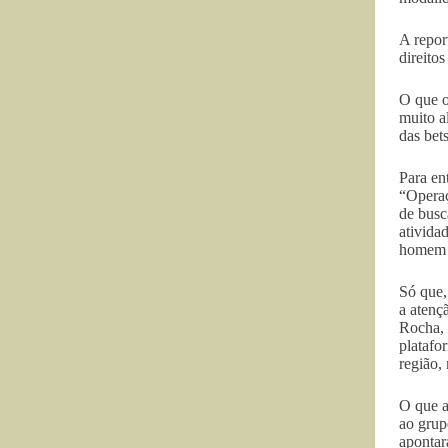
A repor
direito
O que o
muito a
das bets
Para en
“Operaç
de busc
ativida
homem c
Só que,
a atenç
Rocha, 
platafo
região,
O que a
ao grup
apontar