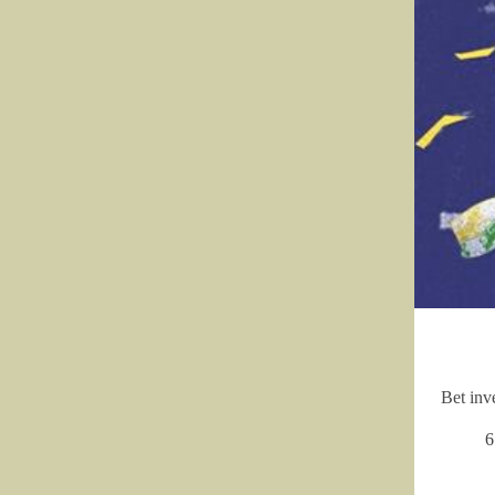
Bet inv
6