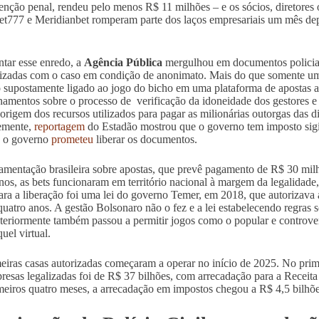
enção penal, rendeu pelo menos R$ 11 milhões – e os sócios, diretores
t777 e Meridianbet romperam parte dos laços empresariais um mês depo
ntar esse enredo, a
Agência Pública
mergulhou em documentos policiais,
rizadas com o caso em condição de anonimato. Mais do que somente um
 supostamente ligado ao jogo do bicho em uma plataforma de apostas au
namentos sobre o processo de verificação da idoneidade dos gestores e
 origem dos recursos utilizados para pagar as milionárias outorgas das 
emente,
reportagem
do Estadão mostrou que o governo tem imposto sigi
, o governo
prometeu
liberar os documentos.
amentação brasileira sobre apostas, que prevê pagamento de R$ 30 milhõ
anos, as bets funcionaram em território nacional à margem da legalidade
ara a liberação foi uma lei do governo Temer, em 2018, que autorizava 
quatro anos. A gestão Bolsonaro não o fez e a lei estabelecendo regras s
teriormente também passou a permitir jogos como o popular e controv
quel virtual.
eiras casas autorizadas começaram a operar no início de 2025. No prim
resas legalizadas foi de R$ 37 bilhões, com arrecadação para a Receit
meiros quatro meses, a arrecadação em impostos chegou a R$ 4,5 bilhõe