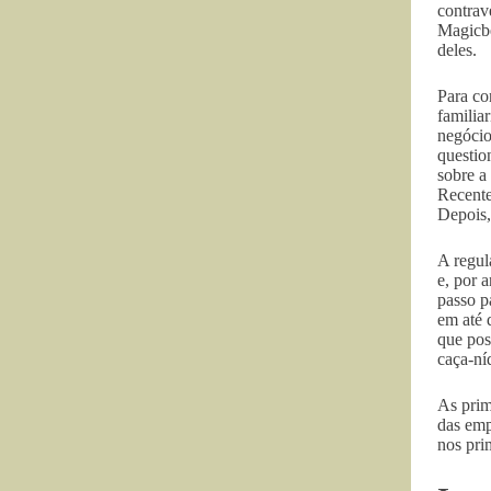
contrav
Magicbe
deles.
Para co
familia
negócio
questio
sobre a
Recent
Depois
A regul
e, por 
passo p
em até 
que pos
caça-ní
As prim
das emp
nos pri