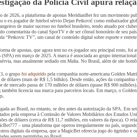
stigação da Polícia Civil apura relaç
 de 2026, a plataforma de apostas MeridianBet fez um movimento public
u o ex-jogador de futebol sérvio Dejan Petković como embaixador glo
rangeiros de maior sucesso no futebol brasileiro, tendo atuado por cl
sido comentarista do canal SporTV e de ser cônsul honorário de seu país 
 da “Petkovic TV”, um canal de conteúdo digital sobre esporte e entret
forma de apostas, que agora tem no ex-jogador seu principal rosto, foi a
 (SPA) em março de 2025. A marca é associada ao grupo internaciona
sérvia, mas atualmente sediado em Malta. No Brasil, além de site ho
3, o grupo
foi adquirido
pela companhia norte-americana Golden Matr
 de dólares (mais de R$ 1,5 bilhão). Desde então, ações da companhia
or de mercado passa de 170 milhões de dólares (quase R$ 900 milhões).
também licencia sua marca para parceiros locais. Em março, o Golde
s.
gada ao Brasil, no entanto, se deu antes da autorização da SPA. Em 
tados pela empresa à Comissão de Valores Mobiliários dos Estados Unid
hões de dólares (cerca de R$ 11,7 milhões, em valores da época). O relat
cBet777 – uma plataforma que operou irregularmente no país, segund
istros digitais da empresa, que a MagicBet oferecia jogo do tigrinho e ou
ades serem permitidas no Brasil.