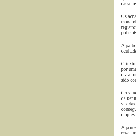
cassinos
Os acha
mandado
registr
policia
A parti
ocultad
O texto
por uma
diz a po
sido co
Cruzand
da bet 
visadas
consegu
empresa
A prime
revelam