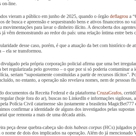
 on-line.
dos vieram a público em junho de 2025, quando o órgão
deflagrou
a “
s de busca e apreensão e sequestrando bens e ativos financeiros no v
ou movimentações para lavar o dinheiro ilícito. A descoberta dos agentes
is já vêm demonstrando ao redor do país: uma relação íntima entre bets 
cularidade desse caso, porém, é que a atuação da bet com histórico de a
a – ela se transformou.
 divulgado pela própria corporação policial afirma que uma bet irregular
 bet regularizada pelo governo – o que por si só poderia contaminar a
lícia, seriam “supostamente constituídas a partir de recursos ilícitos”. P
ncluído, no entanto, a operação não revelava nomes, nem de pessoas fí
o documentos da Receita Federal e da plataforma
CruzaGrafos
, certi
irregular (hoje fora do ar), buscas no LinkedIn e informações sigilosas, 
 pela Polícia Civil catarinense são justamente a brasileira MagicBet77
imos confirmar a identidade de alguns dos investigados pelas supostas 
rial que remonta a mais de uma década atrás.
ira peça desse quebra-cabeça são dois
habeas corpus
(HCs) julgados pe
 o nome de dois dos implicados na operação. Além do já mencionado Ve