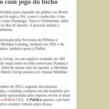
ão com jogo do bicho
itário para expandir seu público no Brasil:
bal da marca. Pet, como é conhecido, é um
ubes como Flamengo, Vasco e Fluminense, além
no Rio de Janeiro. A parceria incluiu a
enimento.
utorizada pela Secretaria de Prêmios e
l Meridian Gaming, fundado em 2001 e de
mônimo, também opera a PinBet.
ix Group, em um negócio avaliado em 300
 são negociadas na bolsa americana Nasdaq e
 Além de operar sites de apostas, a Meridian
n Matrix Group passou a se chamar Meridian
setembro de 2023, segundo documentos
os, a holding comprou um site brasileiro por
ório apresentado pela empresa revela se tratar
o a
Polícia Civil
. A
Pública
apurou, com base
tros cassinos virtuais antes dessas