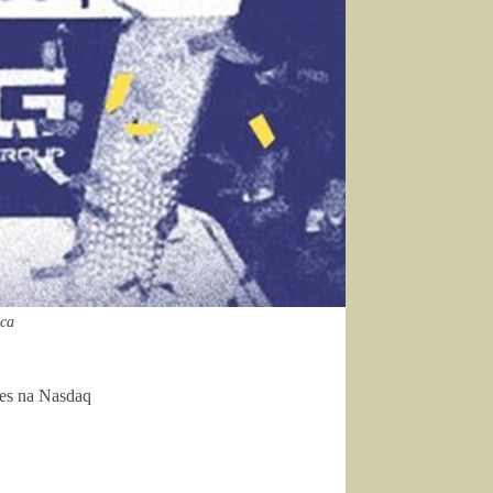
ica
ões na Nasdaq