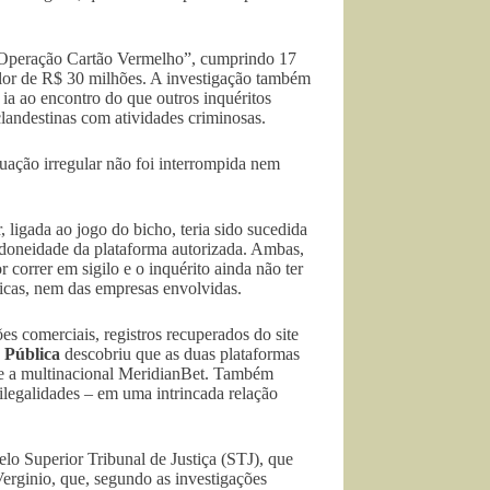
Operação Cartão Vermelho”, cumprindo 17
alor de R$ 30 milhões. A investigação também
 ia ao encontro do que outros inquéritos
clandestinas com atividades criminosas.
tuação irregular não foi interrompida nem
, ligada ao jogo do bicho, teria sido sucedida
 idoneidade da plataforma autorizada. Ambas,
or correr em sigilo e o inquérito ainda não ter
sicas, nem das empresas envolvidas.
dões comerciais, registros recuperados do site
a
Pública
descobriu que as duas plataformas
7 e a multinacional MeridianBet. Também
ilegalidades – em uma intrincada relação
lo Superior Tribunal de Justiça (STJ), que
rginio, que, segundo as investigações