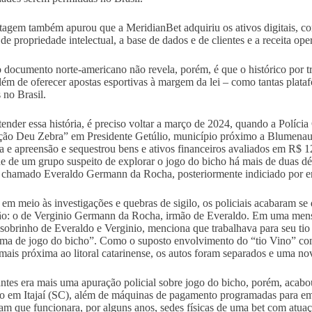
tagem também apurou que a MeridianBet adquiriu os ativos digitais, co
s de propriedade intelectual, a base de dados e de clientes e a receita o
 documento norte-americano não revela, porém, é que o histórico por tr
lém de oferecer apostas esportivas à margem da lei – como tantas plata
 no Brasil.
tender essa história, é preciso voltar a março de 2024, quando a Políci
ão Deu Zebra” em Presidente Getúlio, município próximo a Blumenau.
a e apreensão e sequestrou bens e ativos financeiros avaliados em R$ 1
de de um grupo suspeito de explorar o jogo do bicho há mais de duas dé
hamado Everaldo Germann da Rocha, posteriormente indiciado por e
 em meio às investigações e quebras de sigilo, os policiais acabaram
ão: o de Verginio Germann da Rocha, irmão de Everaldo. Em uma mens
sobrinho de Everaldo e Verginio, menciona que trabalhava para seu ti
rma de jogo do bicho”. Como o suposto envolvimento do “tio Vino” co
 mais próxima ao litoral catarinense, os autos foram separados e uma nov
ntes era mais uma apuração policial sobre jogo do bicho, porém, acab
o em Itajaí (SC), além de máquinas de pagamento programadas para emit
am que funcionara, por alguns anos, sedes físicas de uma bet com atuaçã