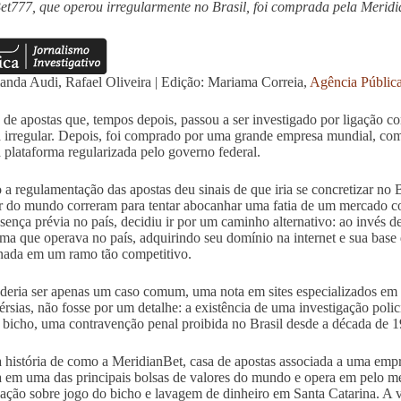
t777, que operou irregularmente no Brasil, foi comprada pela Meridi
nda Audi, Rafael Oliveira | Edição: Mariama Correia,
Agência Públic
 de apostas que, tempos depois, passou a ser investigado por ligação c
 irregular. Depois, foi comprado por uma grande empresa mundial, com
plataforma regularizada pelo governo federal.
a regulamentação das apostas deu sinais de que iria se concretizar no B
r do mundo correram para tentar abocanhar uma fatia de um mercado co
sença prévia no país, decidiu ir por um caminho alternativo: ao invés 
rma que operava no país, adquirindo seu domínio na internet e sua base
nada em um ramo tão competitivo.
deria ser apenas um caso comum, uma nota em sites especializados em 
érsias, não fosse por um detalhe: a existência de uma investigação poli
 bicho, uma contravenção penal proibida no Brasil desde a década de 1
a história de como a MeridianBet, casa de apostas associada a uma empr
da em uma das principais bolsas de valores do mundo e opera em pelo m
gação sobre jogo do bicho e lavagem de dinheiro em Santa Catarina. A 