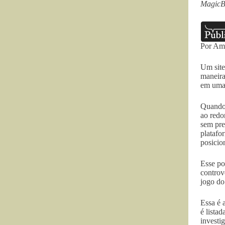
MagicBe
Por Ama
Um site
maneira
em uma 
Quando 
ao redo
sem pre
platafo
posicio
Esse po
controv
jogo do
Essa é 
é lista
investi