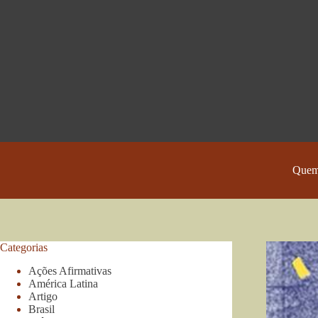
Pular
para
o
conteúdo
Quem
Categorias
Ações Afirmativas
América Latina
Artigo
Brasil