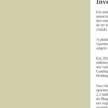
Inve
Em maio
anuncio
dos est
de ter 
criação
A plata
Apostas
origem 
Em 202
milhões
seu val
Gaming 
Holding
Sua che
apresen
2,3 mil
da Magi
nos reg
modalid