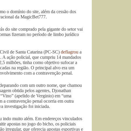
mo o domínio do site, além da cessão dos
peracional da MagicBet777.
ás do site comprado pela gigante do setor vai
formas fizeram no período de limbo jurídico
a Civil de Santa Catarina (PC-SC)
deflagrou
a
 A ação policial, que cumpriu 14 mandados
2,5 milhões, tinha como objetivo sufocar a
cadas na região. O principal alvo era um
nvolvimento com a contravenção penal.
 se deparando com um outro nome, que chamou
agem obtida pelos agentes, Djonathan
o “Vino” (apelido de Verginio) em “uma
m a contravenção penal ocorria em outra
a investigação foi iniciada.
ou indo muito além. Em endereços vinculados
ir apostas no jogo do bicho, os policiais
o irregular, que oferecia apostas esportivas e