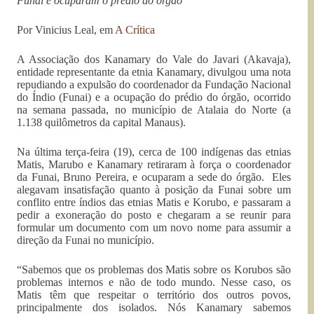
Funai e ocuparam o prédio do órgão
Por Vinicius Leal, em
A Crítica
A Associação dos Kanamary do Vale do Javari (Akavaja),
entidade representante da etnia Kanamary, divulgou uma nota
repudiando a expulsão do coordenador da Fundação Nacional
do Índio (Funai) e a ocupação do prédio do órgão, ocorrido
na semana passada, no município de Atalaia do Norte (a
1.138 quilômetros da capital Manaus).
Na última terça-feira (19), cerca de 100 indígenas das etnias
Matis, Marubo e Kanamary retiraram à força o coordenador
da Funai, Bruno Pereira, e ocuparam a sede do órgão. Eles
alegavam insatisfação quanto à posição da Funai sobre um
conflito entre índios das etnias Matis e Korubo, e passaram a
pedir a exoneração do posto e chegaram a se reunir para
formular um documento com um novo nome para assumir a
direção da Funai no município.
“Sabemos que os problemas dos Matis sobre os Korubos são
problemas internos e não de todo mundo. Nesse caso, os
Matis têm que respeitar o território dos outros povos,
principalmente dos isolados. Nós Kanamary sabemos