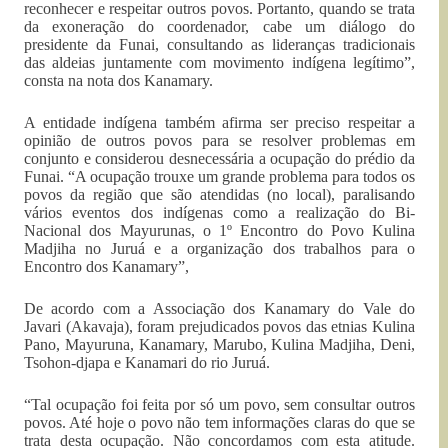
reconhecer e respeitar outros povos. Portanto, quando se trata
da exoneração do coordenador, cabe um diálogo do
presidente da Funai, consultando as lideranças tradicionais
das aldeias juntamente com movimento indígena legítimo”,
consta na nota dos Kanamary.
A entidade indígena também afirma ser preciso respeitar a
opinião de outros povos para se resolver problemas em
conjunto e considerou desnecessária a ocupação do prédio da
Funai. “A ocupação trouxe um grande problema para todos os
povos da região que são atendidas (no local), paralisando
vários eventos dos indígenas como a realização do Bi-
Nacional dos Mayurunas, o 1º Encontro do Povo Kulina
Madjiha no Juruá e a organização dos trabalhos para o
Encontro dos Kanamary”,
De acordo com a Associação dos Kanamary do Vale do
Javari (Akavaja), foram prejudicados povos das etnias Kulina
Pano, Mayuruna, Kanamary, Marubo, Kulina Madjiha, Deni,
Tsohon-djapa e Kanamari do rio Juruá.
“Tal ocupação foi feita por só um povo, sem consultar outros
povos. Até hoje o povo não tem informações claras do que se
trata desta ocupação. Não concordamos com esta atitude.