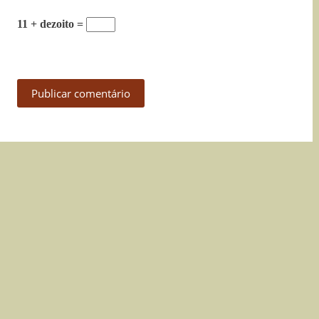
11 + dezoito =
Publicar comentário