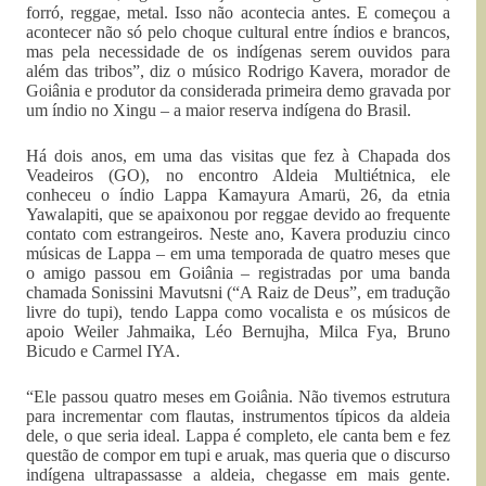
forró, reggae, metal. Isso não acontecia antes. E começou a
acontecer não só pelo choque cultural entre índios e brancos,
mas pela necessidade de os indígenas serem ouvidos para
além das tribos”, diz o músico Rodrigo Kavera, morador de
Goiânia e produtor da considerada primeira demo gravada por
um índio no Xingu – a maior reserva indígena do Brasil.
Há dois anos, em uma das visitas que fez à Chapada dos
Veadeiros (GO), no encontro Aldeia Multiétnica, ele
conheceu o índio Lappa Kamayura Amarü, 26, da etnia
Yawalapiti, que se apaixonou por reggae devido ao frequente
contato com estrangeiros. Neste ano, Kavera produziu cinco
músicas de Lappa – em uma temporada de quatro meses que
o amigo passou em Goiânia – registradas por uma banda
chamada Sonissini Mavutsni (“A Raiz de Deus”, em tradução
livre do tupi), tendo Lappa como vocalista e os músicos de
apoio Weiler Jahmaika, Léo Bernujha, Milca Fya, Bruno
Bicudo e Carmel IYA.
“Ele passou quatro meses em Goiânia. Não tivemos estrutura
para incrementar com flautas, instrumentos típicos da aldeia
dele, o que seria ideal. Lappa é completo, ele canta bem e fez
questão de compor em tupi e aruak, mas queria que o discurso
indígena ultrapassasse a aldeia, chegasse em mais gente.