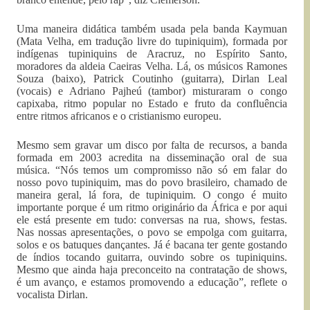
Uma maneira didática também usada pela banda Kaymuan
(Mata Velha, em tradução livre do tupiniquim), formada por
indígenas tupiniquins de Aracruz, no Espírito Santo,
moradores da aldeia Caeiras Velha. Lá, os músicos Ramones
Souza (baixo), Patrick Coutinho (guitarra), Dirlan Leal
(vocais) e Adriano Pajheú (tambor) misturaram o congo
capixaba, ritmo popular no Estado e fruto da confluência
entre ritmos africanos e o cristianismo europeu.
Mesmo sem gravar um disco por falta de recursos, a banda
formada em 2003 acredita na disseminação oral de sua
música. “Nós temos um compromisso não só em falar do
nosso povo tupiniquim, mas do povo brasileiro, chamado de
maneira geral, lá fora, de tupiniquim. O congo é muito
importante porque é um ritmo originário da África e por aqui
ele está presente em tudo: conversas na rua, shows, festas.
Nas nossas apresentações, o povo se empolga com guitarra,
solos e os batuques dançantes. Já é bacana ter gente gostando
de índios tocando guitarra, ouvindo sobre os tupiniquins.
Mesmo que ainda haja preconceito na contratação de shows,
é um avanço, e estamos promovendo a educação”, reflete o
vocalista Dirlan.