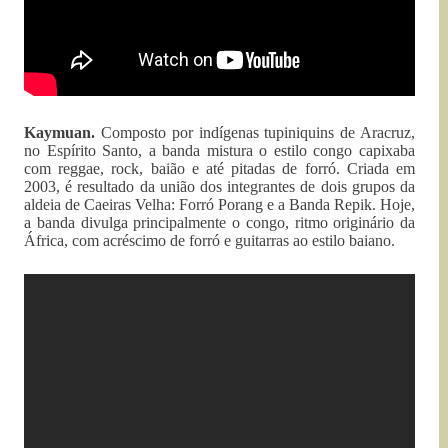
Kaymuan.
Composto por indígenas tupiniquins de Aracruz,
no Espírito Santo, a banda mistura o estilo congo capixaba
com reggae, rock, baião e até pitadas de forró. Criada em
2003, é resultado da união dos integrantes de dois grupos da
aldeia de Caeiras Velha: Forró Porang e a Banda Repik. Hoje,
a banda divulga principalmente o congo, ritmo originário da
África, com acréscimo de forró e guitarras ao estilo baiano.