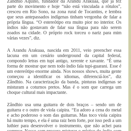
Zândhio Aquino, fundador da Arandu Arakuaa, que já fez
parte do movimento e hoje “não está vinculada a rótulos”,
cresceu em Rio Sono, na zona rural de Tocantins, e lembra
que seus antepassados indígenas tinham vergonha de falar a
própria língua. “O estereótipo era muito pior no interior. Os
índios não gostavam de falar sua língua para não serem
zoados na cidade. O próprio rock torceu o nariz para mim
várias vezes”, diz.
A Arandu Arakuaa, nascida em 2011, veio preencher essa
lacuna em um cenário underground da capital federal,
compondo letras em tupi antigo, xerente e xavante. “É uma
forma de mostrar que nem todo índio fala tupi-guarani. Esse é
um estereótipo enorme ainda. Nos nossos shows, muita gente
começou a identificar os idiomas, diferenciá-los”, diz
Zândhio. Na caracterização da banda, pinturas indígenas se
misturam a coturnos pretos. Mas é o som que carrega um
choque cultural mais impactante.
Zândhio usa uma guitarra de dois braços – sendo um de
guitarra e o outro de viola caipira. “Eu adoro a cena do metal
e acho poderoso o som das guitarras. Mas toco viola caipira
há muito tempo, e ela é uma raiz bem forte, por isso pedi a um
luthier para desenvolver o instrumento, que não achei para
comprar. Nosso som procura misturar o místico do índio com