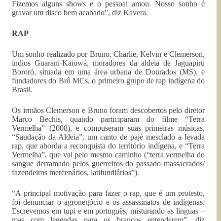
Fizemos alguns shows e o pessoal amou. Nosso sonho é
gravar um disco bem acabado”, diz Kavera.
RAP
Um sonho realizado por Bruno, Charlie, Kelvin e Clemerson,
índios Guarani-Kaiowá, moradores da aldeia de Jaguapirú
Bororó, situada em uma área urbana de Dourados (MS), e
fundadores do Brô MCs, o primeiro grupo de rap indígena do
Brasil.
Os irmãos Clemerson e Bruno foram descobertos pelo diretor
Marco Bechis, quando participaram do filme “Terra
Vermelha” (2008), e compuseram suas primeiras músicas,
“Saudação da Aldeia”, um canto de pajé mesclado a levada
rap, que aborda a reconquista do território indígena, e “Terra
Vermelha”, que vai pelo mesmo caminho (“terra vermelha do
sangue derramado pelos guerreiros do passado massacrados/
fazendeiros mercenários, latifundiários”).
“A principal motivação para fazer o rap, que é um protesto,
foi denunciar o agronegócio e os assassinatos de indígenas.
Escrevemos em tupi e em português, misturando as línguas –
mas com legendas para os brancos entenderem”, diz