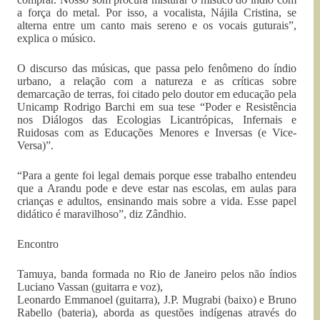
a força do metal. Por isso, a vocalista, Nájila Cristina, se
alterna entre um canto mais sereno e os vocais guturais”,
explica o músico.
O discurso das músicas, que passa pelo fenômeno do índio
urbano, a relação com a natureza e as críticas sobre
demarcação de terras, foi citado pelo doutor em educação pela
Unicamp Rodrigo Barchi em sua tese “Poder e Resistência
nos Diálogos das Ecologias Licantrópicas, Infernais e
Ruidosas com as Educações Menores e Inversas (e Vice-
Versa)”.
“Para a gente foi legal demais porque esse trabalho entendeu
que a Arandu pode e deve estar nas escolas, em aulas para
crianças e adultos, ensinando mais sobre a vida. Esse papel
didático é maravilhoso”, diz Zândhio.
Encontro
Tamuya, banda formada no Rio de Janeiro pelos não índios
Luciano Vassan (guitarra e voz),
Leonardo Emmanoel (guitarra), J.P. Mugrabi (baixo) e Bruno
Rabello (bateria), aborda as questões indígenas através do