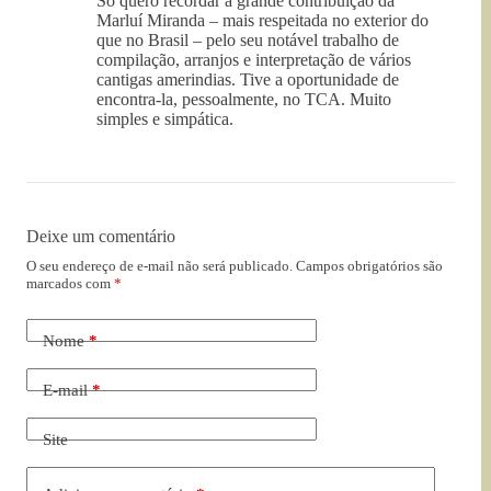
Só quero recordar a grande contribuição da
Marluí Miranda – mais respeitada no exterior do
que no Brasil – pelo seu notável trabalho de
compilação, arranjos e interpretação de vários
cantigas amerindias. Tive a oportunidade de
encontra-la, pessoalmente, no TCA. Muito
simples e simpática.
Deixe um comentário
O seu endereço de e-mail não será publicado.
Campos obrigatórios são
marcados com
*
Nome
*
E-mail
*
Site