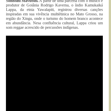
Sonissini Mavutsni.
A partir de uma parceria com o músico e
produtor de Goiânia Rodrigo Kaverna, o índio Kamukaiká
Lappa, da etnia Yawalapiti, registrou diversas canções
inspiradas em sua vivência multiétinica no Mato Grosso, na
região do Xingu, onde o turismo do homem branco acontece
em abundância. Nesa confluência cultural, Lappa criou um
som reggae acrescido de percussões indígenas.