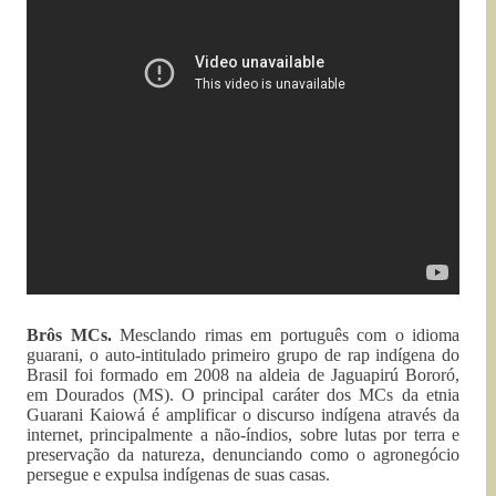
Brôs MCs.
Mesclando rimas em português com o idioma
guarani, o auto-intitulado primeiro grupo de rap indígena do
Brasil foi formado em 2008 na aldeia de Jaguapirú Bororó,
em Dourados (MS). O principal caráter dos MCs da etnia
Guarani Kaiowá é amplificar o discurso indígena através da
internet, principalmente a não-índios, sobre lutas por terra e
preservação da natureza, denunciando como o agronegócio
persegue e expulsa indígenas de suas casas.