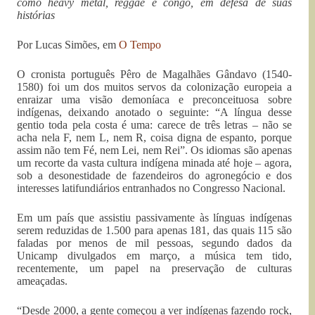
como heavy metal, reggae e congo, em defesa de suas
histórias
Por Lucas Simões, em
O Tempo
O cronista português Pêro de Magalhães Gândavo (1540-
1580) foi um dos muitos servos da colonização europeia a
enraizar uma visão demoníaca e preconceituosa sobre
indígenas, deixando anotado o seguinte: “A língua desse
gentio toda pela costa é uma: carece de três letras – não se
acha nela F, nem L, nem R, coisa digna de espanto, porque
assim não tem Fé, nem Lei, nem Rei”. Os idiomas são apenas
um recorte da vasta cultura indígena minada até hoje – agora,
sob a desonestidade de fazendeiros do agronegócio e dos
interesses latifundiários entranhados no Congresso Nacional.
Em um país que assistiu passivamente às línguas indígenas
serem reduzidas de 1.500 para apenas 181, das quais 115 são
faladas por menos de mil pessoas, segundo dados da
Unicamp divulgados em março, a música tem tido,
recentemente, um papel na preservação de culturas
ameaçadas.
“Desde 2000, a gente começou a ver indígenas fazendo rock,