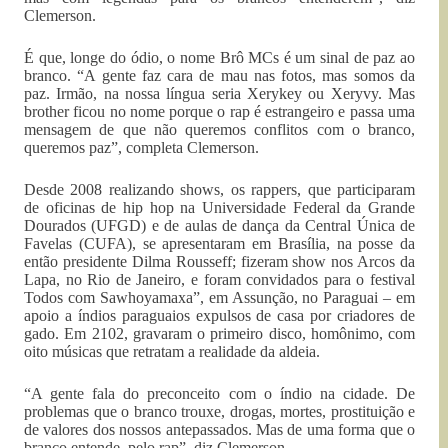
Clemerson.
É que, longe do ódio, o nome Brô MCs é um sinal de paz ao
branco. “A gente faz cara de mau nas fotos, mas somos da
paz. Irmão, na nossa língua seria Xerykey ou Xeryvy. Mas
brother ficou no nome porque o rap é estrangeiro e passa uma
mensagem de que não queremos conflitos com o branco,
queremos paz”, completa Clemerson.
Desde 2008 realizando shows, os rappers, que participaram
de oficinas de hip hop na Universidade Federal da Grande
Dourados (UFGD) e de aulas de dança da Central Única de
Favelas (CUFA), se apresentaram em Brasília, na posse da
então presidente Dilma Rousseff; fizeram show nos Arcos da
Lapa, no Rio de Janeiro, e foram convidados para o festival
Todos com Sawhoyamaxa”, em Assunção, no Paraguai – em
apoio a índios paraguaios expulsos de casa por criadores de
gado. Em 2102, gravaram o primeiro disco, homônimo, com
oito músicas que retratam a realidade da aldeia.
“A gente fala do preconceito com o índio na cidade. De
problemas que o branco trouxe, drogas, mortes, prostituição e
de valores dos nossos antepassados. Mas de uma forma que o
branco entende, pelo rap”, diz Clemerson.