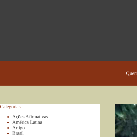
Pular
para
o
conteúdo
Quem
Categorias
Ações Afirmativas
América Latina
Artigo
Brasil