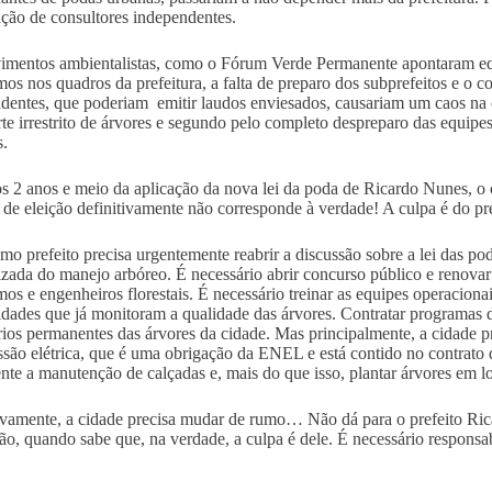
ação de consultores independentes.
mentos ambientalistas, como o Fórum Verde Permanente apontaram equív
os nos quadros da prefeitura, a falta de preparo dos subprefeitos e o co
dentes, que poderiam emitir laudos enviesados, causariam um caos na ci
rte irrestrito de árvores e segundo pelo completo despreparo das equipe
s.
s 2 anos e meio da aplicação da nova lei da poda de Ricardo Nunes, o c
 de eleição definitivamente não corresponde à verdade! A culpa é do pre
mo prefeito precisa urgentemente reabrir a discussão sobre a lei das po
izada do manejo arbóreo. É necessário abrir concurso público e renovar 
os e engenheiros florestais. É necessário treinar as equipes operaciona
idades que já monitoram a qualidade das árvores. Contratar programas 
rios permanentes das árvores da cidade. Mas principalmente, a cidade pr
ssão elétrica, que é uma obrigação da ENEL e está contido no contrato
te a manutenção de calçadas e, mais do que isso, plantar árvores em l
ivamente, a cidade precisa mudar de rumo… Não dá para o prefeito Ric
ção, quando sabe que, na verdade, a culpa é dele. É necessário responsa