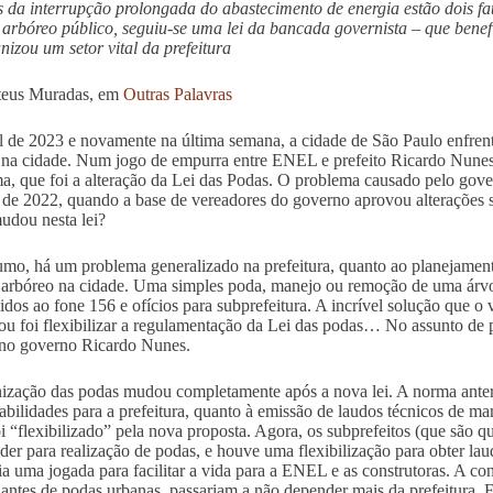
s da interrupção prolongada do abastecimento de energia estão dois f
arbóreo público, seguiu-se uma lei da bancada governista – que bene
nizou um setor vital da prefeitura
teus Muradas, em
Outras Palavras
l de 2023 e novamente na última semana, a cidade de São Paulo enfren
 na cidade. Num jogo de empurra entre ENEL e prefeito Ricardo Nunes,
a, que foi a alteração da Lei das Podas. O problema causado pelo gov
l de 2022, quando a base de vereadores do governo aprovou alterações 
udou nesta lei?
mo, há um problema generalizado na prefeitura, quanto ao planejamen
arbóreo na cidade. Uma simples poda, manejo ou remoção de uma árvo
idos ao fone 156 e ofícios para subprefeitura. A incrível solução que 
ou foi flexibilizar a regulamentação da Lei das podas… No assunto de p
no governo Ricardo Nunes.
ização das podas mudou completamente após a nova lei. A norma anteri
abilidades para a prefeitura, quanto à emissão de laudos técnicos de ma
i “flexibilizado” pela nova proposta. Agora, os subprefeitos (que são q
der para realização de podas, e houve uma flexibilização para obter lau
ria uma jogada para facilitar a vida para a ENEL e as construtoras. A co
ntes de podas urbanas, passariam a não depender mais da prefeitura.