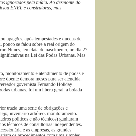
atos ignorados pela mídia. Ao desmonte do
ficiou ENEL e construtoras, mas
tou apagões, após tempestades e quedas de
 pouco se falou sobre a real origem do
erno Nunes, tem data de nascimento, no dia 27
significativas na Lei das Podas Urbanas. Mas
to, monitoramento e atendimento de podas e
re doente demora meses para ser atendida,
o vereador governista Fernando Holiday
odas urbanas, foi um libera geral, a boiada
or trazia uma série de obrigações e
nejo, inventário arbóreo, monitoramento.
uadros políticos e não técnicos) ganharam
dos técnicos de consultorias independentes.
ncessionária e as empresas, as grandes
 Fariam os procedimentos com uma simples