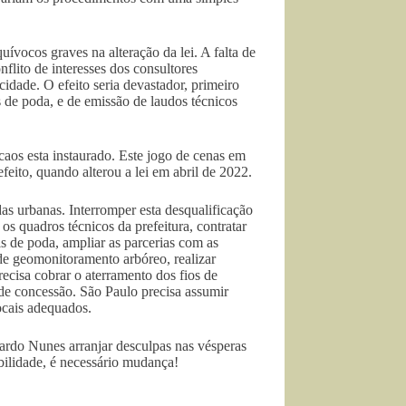
ocos graves na alteração da lei. A falta de
nflito de interesses dos consultores
dade. O efeito seria devastador, primeiro
s de poda, e de emissão de laudos técnicos
aos esta instaurado. Este jogo de cenas em
feito, quando alterou a lei em abril de 2022.
das urbanas. Interromper esta desqualificação
os quadros técnicos da prefeitura, contratar
is de poda, ampliar as parcerias com as
de geomonitoramento arbóreo, realizar
ecisa cobrar o aterramento dos fios de
 de concessão. São Paulo precisa assumir
ocais adequados.
ardo Nunes arranjar desculpas nas vésperas
bilidade, é necessário mudança!