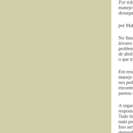
Por trá
manejo 
desorga
por Ma
No fina
árvores
problem
de abri
o que m
Em resu
manejo 
nos ped
encontr
passou 
A organ
respons
Tudo fo
mais po
Isso se
demanda