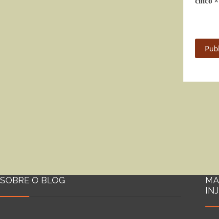
cinco ×
Pub
SOBRE O BLOG
MA
IN