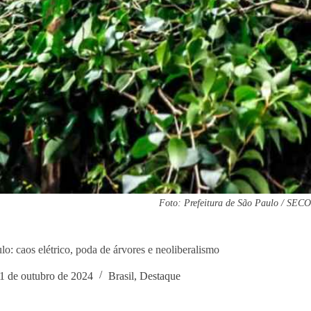
Foto: Prefeitura de São Paulo / SEC
lo: caos elétrico, poda de árvores e neoliberalismo
1 de outubro de 2024
Brasil
,
Destaque