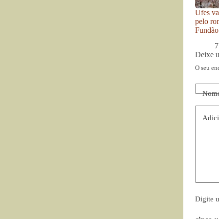
Ufes va
pelo ro
Fundão
7
Deixe 
O seu en
Nom
Adici
Digite 