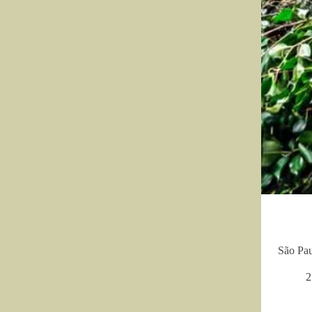
São Pau
2