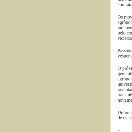
contrat
Os movi
agrônom
indepen
pelo co
viciado
Passado
véspera
O próxi
general
agrônom
univers
inventá
transmi
novamen
Definit
de elei
–