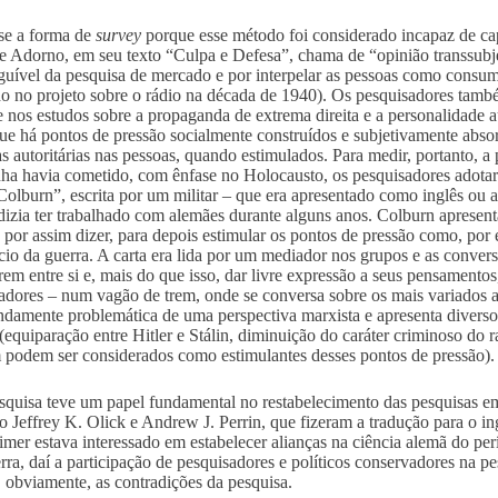
se a forma de
survey
porque esse método foi considerado incapaz de cap
e Adorno, em seu texto “Culpa e Defesa”, chama de “opinião transsubj
nguível da pesquisa de mercado e por interpelar as pessoas como cons
o no projeto sobre o rádio na década de 1940). Os pesquisadores tamb
e nos estudos sobre a propaganda de extrema direita e a personalidade a
que há pontos de pressão socialmente construídos e subjetivamente abso
as autoritárias nas pessoas, quando estimulados. Para medir, portanto, a
a havia cometido, com ênfase no Holocausto, os pesquisadores adotar
Colburn”, escrita por um militar – que era apresentado como inglês ou 
dizia ter trabalhado com alemães durante alguns anos. Colburn apresenta
 por assim dizer, para depois estimular os pontos de pressão como, po
ício da guerra. A carta era lida por um mediador nos grupos e as convers
irem entre si e, mais do que isso, dar livre expressão a seus pensamentos
adores – num vagão de trem, onde se conversa sobre os mais variados as
ndamente problemática de uma perspectiva marxista e apresenta divers
 (equiparação entre Hitler e Stálin, diminuição do caráter criminoso d
podem ser considerados como estimulantes desses pontos de pressão)
squisa teve um papel fundamental no restabelecimento das pesquisas em
 Jeffrey K. Olick e Andrew J. Perrin, que fizeram a tradução para o in
mer estava interessado em estabelecer alianças na ciência alemã do perí
rra, daí a participação de pesquisadores e políticos conservadores na pes
, obviamente, as contradições da pesquisa.