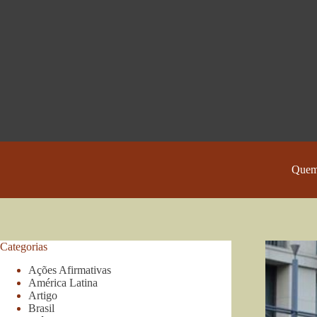
Pular
para
o
conteúdo
Quem
Categorias
Ações Afirmativas
América Latina
Artigo
Brasil