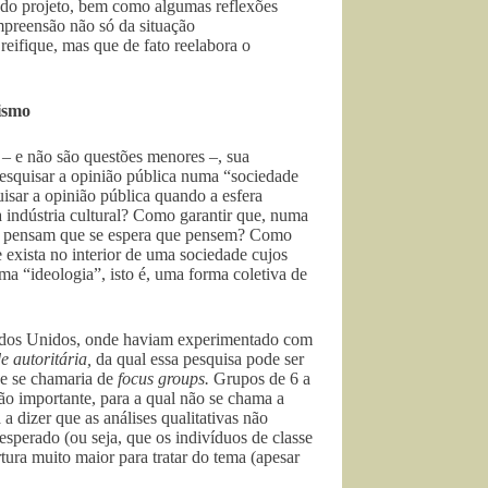
 do projeto, bem como algumas reflexões
mpreensão não só da situação
eifique, mas que de fato reelabora o
vismo
 – e não são questões menores –, sua
pesquisar a opinião pública numa “sociedade
isar a opinião pública quando a esfera
a indústria cultural? Como garantir que, numa
ue pensam que se espera que pensem? Como
exista no interior de uma sociedade cujos
a “ideologia”, isto é, uma forma coletiva de
tados Unidos, onde haviam experimentado com
e autoritária,
da qual essa pesquisa pode ser
e se chamaria de
focus groups.
Grupos de 6 a
ão importante, para a qual não se chama a
a dizer que as análises qualitativas não
sperado (ou seja, que os indivíduos de classe
ura muito maior para tratar do tema (apesar