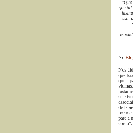
“Que o
que tal
insin
com o
repeti
No
Blo
Nos últ
que Isr
que, ap
vítimas
justame
seletiv
associa
de Isra
por mei
para a 
corda”