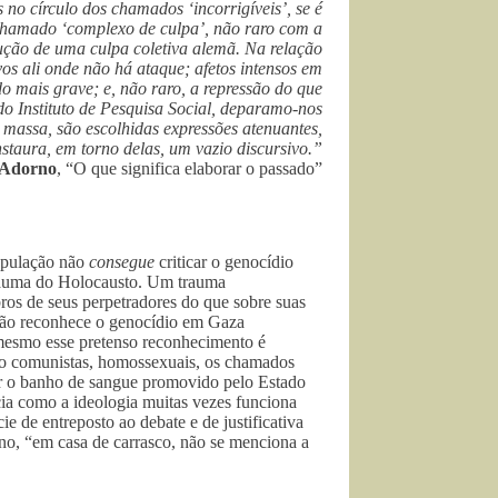
o círculo dos chamados ‘incorrigíveis’, se é
o chamado ‘complexo de culpa’, não raro com a
rução de uma culpa coletiva alemã. Na relação
vos ali onde não há ataque; afetos intensos em
do mais grave; e, não raro, a repressão do que
do Instituto de Pesquisa Social, deparamo-nos
 massa, são escolhidas expressões atenuantes,
instaura, em torno delas, um vazio discursivo.”
 Adorno
, “O que significa elaborar o passado”
opulação não
consegue
criticar o genocídio
trauma do Holocausto. Um trauma
ros de seus perpetradores do que sobre suas
não reconhece o genocídio em Gaza
 mesmo esse pretenso reconhecimento é
omo comunistas, homossexuais, os chamados
icar o banho de sangue promovido pelo Estado
cia como a ideologia muitas vezes funciona
e de entreposto ao debate e de justificativa
o, “em casa de carrasco, não se menciona a