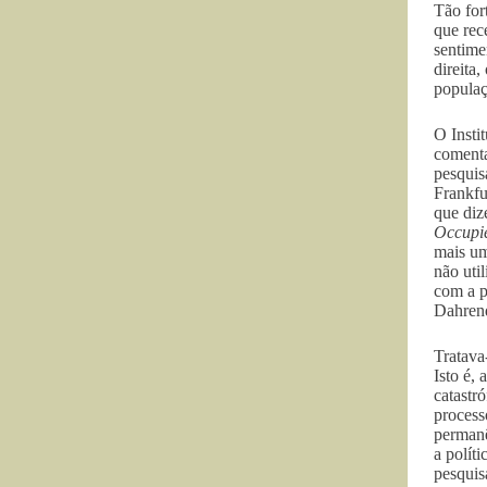
Tão for
que rec
sentime
direita
popula
O Insti
comenta
pesquis
Frankfu
que diz
Occupi
mais um
não uti
com a p
Dahrend
Tratava
Isto é,
catastr
process
permanê
a polít
pesquis