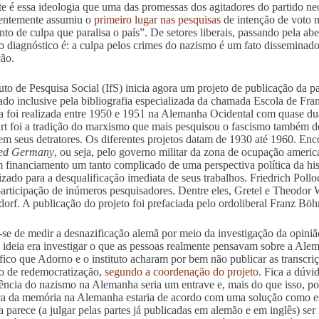
te é essa ideologia que uma das promessas dos agitadores do partido ne
entemente assumiu o
primeiro lugar nas pesquisas
de intenção de voto n
nto de culpa que paralisa o país”. De setores liberais, passando pela ab
, o diagnóstico é: a culpa pelos crimes do nazismo é um fato dissemina
ção.
tuto de Pesquisa Social (IfS) inicia agora um projeto de publicação da 
do inclusive pela bibliografia especializada da chamada Escola de Fra
a foi realizada entre 1950 e 1951 na Alemanha Ocidental com quase dua
rt foi a tradição do marxismo que mais pesquisou o fascismo também 
em seus detratores. Os diferentes projetos datam de 1930 até 1960. E
ed Germany
, ou seja, pelo governo militar da zona de ocupação ameri
 financiamento um tanto complicado de uma perspectiva política da hist
lizado para a desqualificação imediata de seus trabalhos. Friedrich Poll
articipação de inúmeros pesquisadores. Dentre eles, Gretel e Theodor
orf. A publicação do projeto foi prefaciada pelo ordoliberal Franz B
-se de medir a desnazificação alemã por meio da investigação da opiniã
 a ideia era investigar o que as pessoas realmente pensavam sobre a Ale
ófico que Adorno e o instituto acharam por bem não publicar as transcriçõ
o de redemocratização,
segundo a coordenação do projeto
. Fica a dúvi
ncia do nazismo na Alemanha seria um entrave e, mais do que isso, por 
ica da memória na Alemanha estaria de acordo com uma solução como es
a parece (a julgar pelas partes já publicadas em alemão e em inglês) ser