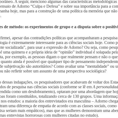
orâneo. A seguir, menciono algumas das características metodológicas
 ensaio de Adorno “Culpa e Defesa” e sobre sua importância para a co
anha hoje, mas para a construção de uma política da memória que não r
o.
s de método: os experimentos de grupo e a disputa sobre o positi
irmei, apesar das contradições políticas que acompanharam a pesquisa
ogia é extremamente interessante para as ciências sociais hoje. Como 
nte socializada”, para usar a expressão de Adorno? Ou seja, como pesqu
 é uma quimera e a própria ideia de “opinião” individual é solapada pel
sta, por exemplo, as pessoas digam o que realmente pensam e não o q
 quanto ainda é possível que qualquer tipo de pensamento independente 
e subjetivação são autoritários? Como avaliar uma “mentalidade” ou um
r ou não refletir sobre um assunto de uma perspectiva sociológica?
o dessas indagações, os pesquisadores que acabavam de voltar dos Es
dos de pesquisa nas ciências sociais (conforme se lê em
A personalidad
endida como um desdobramento), optaram por uma abordagem que hoj
oas foram constituídos, totalizando cerca de 130 grupos. Uma informaç
 nos estudos: a maioria dos entrevistados era masculina – Adorno chega 
ram uma diferença de empatia de acordo com as classes sociais, como e
ixa seriam mais empáticos), mas que as mulheres demonstram uma abert
mas entrevistas horrorosas com mulheres citadas no estudo).