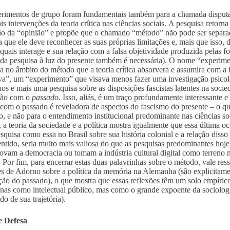
rimentos de grupo foram fundamentais também para a chamada disputa
ais intervenções da teoria crítica nas ciências sociais. A pesquisa retor
ão da “opinião” e propõe que o chamado “método” não pode ser separado
ca que ele deve reconhecer as suas próprias limitações e, mais que isso, 
quais interage e sua relação com a falsa objetividade produzida pelas for
 da pesquisa à luz do presente também é necessária). O nome “experime
za no âmbito do método que a teoria crítica absorvera e assumira com 
iva”, um “experimento” que visava menos fazer uma investigação psicoló
uos e mais uma pesquisa sobre as disposições fascistas latentes na soci
ção com o
passado.
Isso, aliás, é um traço profundamente interessante e 
 com o passado é reveladora de aspectos do fascismo do presente – o q
o, e não para o entendimento institucional predominante nas ciências 
 a teoria da sociedade e a política mostra igualmente que essa última 
quisa como essa no Brasil sobre sua história colonial e a relação di
entido, seria muito mais valiosa do que as pesquisas predominantes hoj
rovam a democracia ou tomam a indústria cultural digital como terreno 
. Por fim, para encerrar estas duas palavrinhas sobre o método, vale ress
es de Adorno sobre a política da memória na Alemanha (são explicitam
ção do passado), o que mostra que essas reflexões têm um solo empírico
nas como intelectual público, mas como o grande expoente da sociolog
do de sua trajetória).
e Defesa