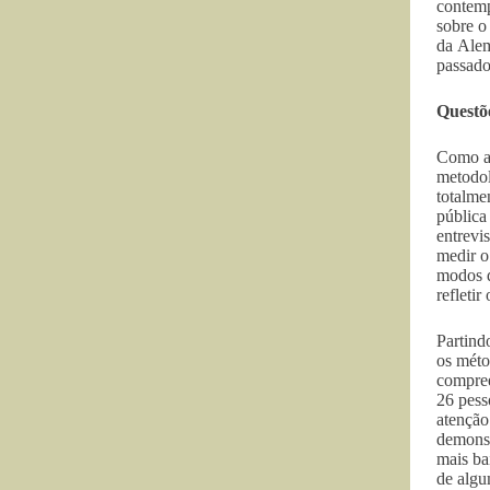
contemp
sobre o
da Alem
passad
Questõe
Como af
metodol
totalme
pública
entrevi
medir o
modos d
refleti
Partind
os méto
compre
26 pess
atenção
demonst
mais ba
de algu