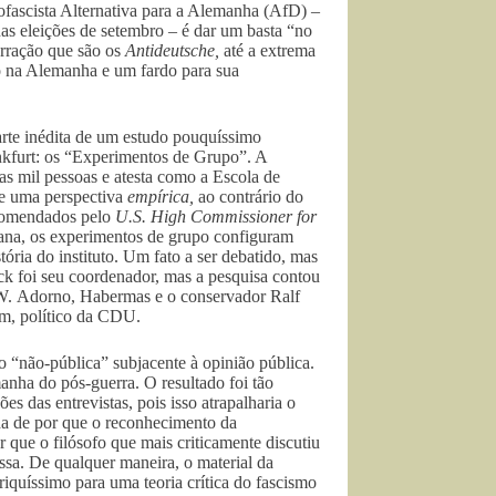
ofascista Alternativa para a Alemanha (AfD) –
as eleições de setembro – é dar um basta “no
erração que são os
Antideutsche,
até a extrema
do na Alemanha e um fardo para sua
parte inédita de um estudo pouquíssimo
nkfurt: os “Experimentos de Grupo”. A
s mil pessoas e atesta como a Escola de
de uma perspectiva
empírica,
ao contrário do
ncomendados pelo
U.S. High Commissioner for
cana, os experimentos de grupo configuram
ória do instituto. Um fato a ser debatido, mas
ock foi seu coordenador, mas a pesquisa contou
 W. Adorno, Habermas e o conservador Ralf
öhm, político da CDU.
o “não-pública” subjacente à opinião pública.
manha do pós-guerra. O resultado foi tão
es das entrevistas, pois isso atrapalharia o
da de por que o reconhecimento da
que o filósofo que mais criticamente discutiu
sa. De qualquer maneira, o material da
 riquíssimo para uma teoria crítica do fascismo