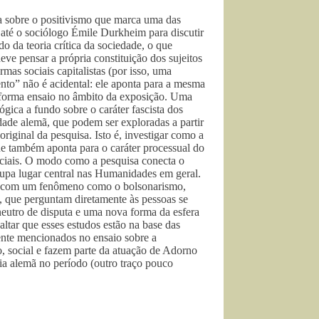
 sobre o positivismo que marca uma das
na até o sociólogo Émile Durkheim para discutir
 da teoria crítica da sociedade, o que
deve pensar a própria constituição dos sujeitos
mas sociais capitalistas (por isso, uma
nto” não é acidental: ele aponta para a mesma
a forma ensaio no âmbito da exposição. Uma
gica a fundo sobre o caráter fascista dos
edade alemã, que podem ser exploradas a partir
original da pesquisa. Isto é, investigar como a
ue também aponta para o caráter processual do
sociais. O modo como a pesquisa conecta o
ocupa lugar central nas Humanidades em geral.
sso com um fenômeno como o bolsonarismo,
e, que perguntam diretamente às pessoas se
neutro de disputa e uma nova forma da esfera
altar que esses estudos estão na base das
ente mencionados no ensaio sobre a
, social e fazem parte da atuação de Adorno
ia alemã no período (outro traço pouco