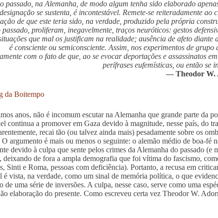
 passado, na Alemanha, de modo algum tenha sido elaborado apenas n
 designação se sustenta, é incontestável. Remete-se reiteradamente a
uação de que este teria sido, na verdade, produzido pela própria const
 passado, proliferam, inegavelmente, traços neuróticos: gestos defensi
situações que mal os justificam na realidade; ausência de afeto diante 
é consciente ou semiconsciente. Assim, nos experimentos de grupo 
damente com o fato de que, ao se evocar deportações e assassinatos em
perífrases eufemísticas, ou então se 
— Theodor W.
g da Boitempo
imos anos, não é incomum escutar na Alemanha que grande parte da p
ael continua a promover em Gaza devido à magnitude, nesse país, do 
arentemente, recai tão (ou talvez ainda mais) pesadamente sobre os omb
. O argumento é mais ou menos o seguinte: o alemão médio de boa-fé 
nte devido à culpa que sente pelos crimes da Alemanha do passado (e
o, deixando de fora a ampla demografia que foi vítima do fascismo, c
is, Sinti e Roma, pessoas com deficiência). Portanto, a recusa em crit
el é vista, na verdade, como um sinal de memória política, o que eviden
o de uma série de inversões. A culpa, nesse caso, serve como uma espéci
não elaboração do presente. Como escreveu certa vez Theodor W. Adorn
.