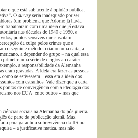
tar o que está subjacente à opinião pública,
etiva”. O
survey
seria inadequado por ser
umidoras (um problema que Adorno já havia
ém trabalharam com uma ideia que já estava
utoritária nas décadas de 1940 e 1950, a
rvidos, pontos sensíveis que suscitam
 percepção da culpa pelos crimes que a
am o seguinte método: criaram uma carta, a
americano, a depender do grupo – na qual essa
 primeiro uma série de elogios ao caráter
r exemplo, a responsabilidade da Alemanha
as eram gravadas. A ideia era fazer as pessoas
, como se estivessem – essa era a ideia dos
suntos com estranhos. Vale dizer que a carta
os pontos de convergência com a ideologia dos
o racismo nos EUA, entre outros – mas que
.
 ciências sociais na Alemanha do pós-guerra.
glês de parte da publicação alemã, Max
odo para garantir a sobrevivência do IfS no
quisa – a justificativa matiza, mas não