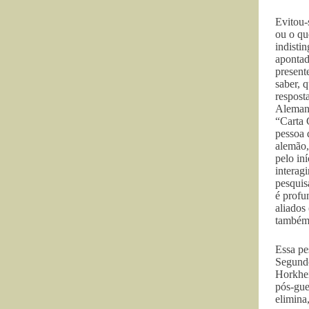
Evitou-
ou o qu
indisti
apontad
present
saber, 
respost
Alemanh
“Carta 
pessoa 
alemão,
pelo in
interag
pesquis
é profu
aliados
também 
Essa pe
Segundo
Horkhei
pós-gue
elimina