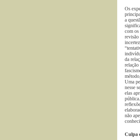
Os expe
princip
a quest
signifi
com os 
revisão
incerte
“tentat
indivíd
da rela
relação
fascism
método,
Uma pes
nesse s
elas ap
pública
reflexõ
elabora
não ape
conheci
Culpa 