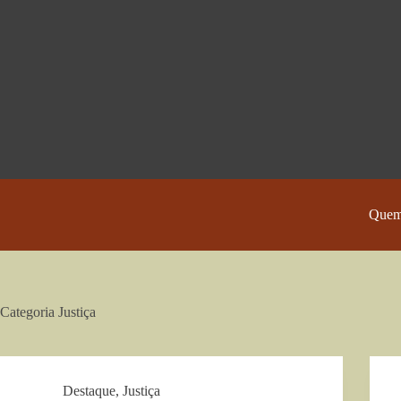
Pular
para
o
conteúdo
Quem
Categoria
Justiça
Destaque
,
Justiça