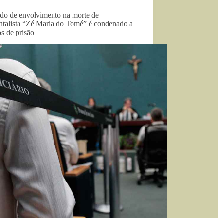
do de envolvimento na morte de
ntalista “Zé Maria do Tomé” é condenado a
s de prisão