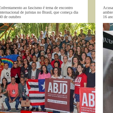
Enfrentamento ao fascismo é tema de encontro
Acusa
internacional de juristas no Brasil, que começa dia
ambie
30 de outubro
16 ano