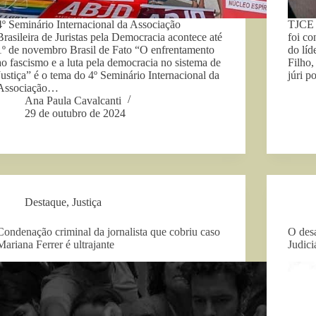
4º Seminário Internacional da Associação
TJCE 
Brasileira de Juristas pela Democracia acontece até
foi co
1º de novembro Brasil de Fato “O enfrentamento
do líd
ao fascismo e a luta pela democracia no sistema de
Filho
Justiça” é o tema do 4º Seminário Internacional da
júri p
Associação…
Ana Paula Cavalcanti
29 de outubro de 2024
Destaque
,
Justiça
Condenação criminal da jornalista que cobriu caso
O des
Mariana Ferrer é ultrajante
Judici