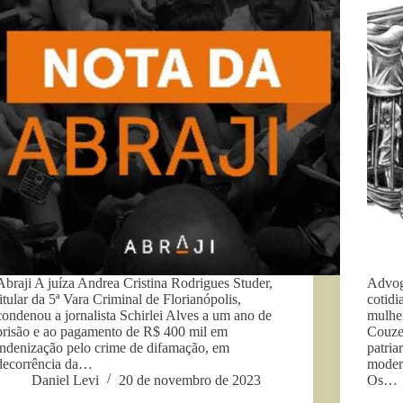
Abraji A juíza Andrea Cristina Rodrigues Studer,
Advog
titular da 5ª Vara Criminal de Florianópolis,
cotidi
condenou a jornalista Schirlei Alves a um ano de
mulher
prisão e ao pagamento de R$ 400 mil em
Couze
indenização pelo crime de difamação, em
patria
decorrência da…
modern
Daniel Levi
20 de novembro de 2023
Os…