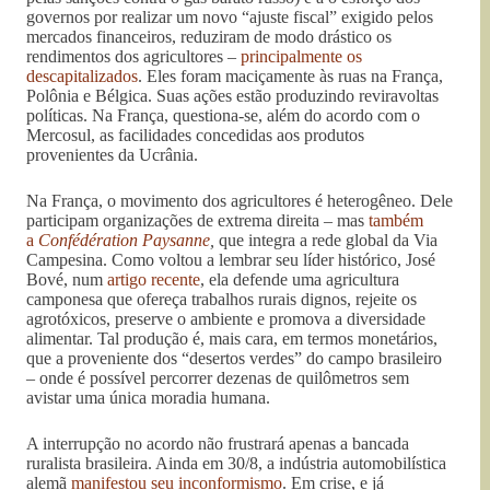
governos por realizar um novo “ajuste fiscal” exigido pelos
mercados financeiros, reduziram de modo drástico os
rendimentos dos agricultores –
principalmente os
descapitalizados
. Eles foram maciçamente às ruas na França,
Polônia e Bélgica. Suas ações estão produzindo reviravoltas
políticas. Na França, questiona-se, além do acordo com o
Mercosul, as facilidades concedidas aos produtos
provenientes da Ucrânia.
Na França, o movimento dos agricultores é heterogêneo. Dele
participam organizações de extrema direita – mas
também
a
Confédération Paysanne
,
que integra a rede global da Via
Campesina. Como voltou a lembrar seu líder histórico, José
Bové, num
artigo recente
, ela defende uma agricultura
camponesa que ofereça trabalhos rurais dignos, rejeite os
agrotóxicos, preserve o ambiente e promova a diversidade
alimentar. Tal produção é, mais cara, em termos monetários,
que a proveniente dos “desertos verdes” do campo brasileiro
– onde é possível percorrer dezenas de quilômetros sem
avistar uma única moradia humana.
A interrupção no acordo não frustrará apenas a bancada
ruralista brasileira. Ainda em 30/8, a indústria automobilística
alemã
manifestou seu inconformismo
. Em crise, e já