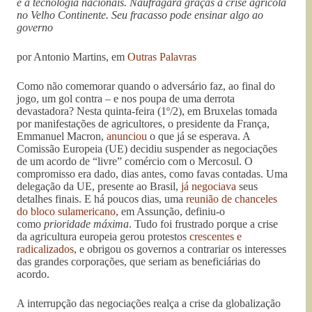
e a tecnologia nacionais. Naufragará graças à crise agrícola
no Velho Continente. Seu fracasso pode ensinar algo ao
governo
por Antonio Martins, em
Outras Palavras
Como não comemorar quando o adversário faz, ao final do
jogo, um gol contra – e nos poupa de uma derrota
devastadora? Nesta quinta-feira (1º/2), em Bruxelas tomada
por manifestações de agricultores, o presidente da França,
Emmanuel Macron,
anunciou
o que já se esperava. A
Comissão Europeia (UE) decidiu suspender as negociações
de um acordo de “livre” comércio com o Mercosul. O
compromisso era dado, dias antes, como favas contadas. Uma
delegação da UE, presente ao Brasil,
já negociava
seus
detalhes finais. E há poucos dias, uma
reunião de chanceles
do bloco sulamericano
, em Assunção, definiu-o
como
prioridade máxima
. Tudo foi frustrado porque a crise
da agricultura europeia gerou protestos
crescentes e
radicalizados
, e obrigou os governos a contrariar os interesses
das grandes corporações, que seriam as beneficiárias do
acordo.
A interrupção das negociações realça a crise da globalização