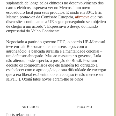
suplantada de longe pelos chineses no desenvolvimento dos
carros elétricos, esperava ver no Mercosul um novo
escoadouro fácil para seus produtos. E ainda em 30/1, Eric
Mamer, porta-voz da Comissão Europeia,
afirmava
que “as
discussões continuam e a UE segue perseguindo seu objetivo
de chegar a um acordo”. Expressava o desejo do mundo
empresarial do Velho Continente.
Negociado a partir do governo FHC, o acordo UE-Mercosul
teve em Jair Bolsonaro – em em seus laços com o
agronegócio, a bancada ruralista e a mentalidade colonial –
um defensor abnegado. Mas ao reassumir o governo, Lula
não alterou, neste aspecto, a posição do Brasil. Pesaram
decerto os compromissos que ele também foi obrigado a
estabelecer com o agronegócio, e sua dificuldade de enxergar
que a era liberal está entrando em colapso (e não merece ser
salva…). Oxalá fatos novos abram-lhe os olhos.
ANTERIOR
PRÓXIMO
Posts relacionados