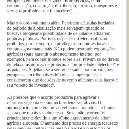
europeus] em diversos segmentos de serviços, como
comunicação, construção, distribuição, turismo, transportes e
serviços profissionais e financeiros”…
Mas o acordo vai muito além. Persistem cláusulas herdadas
do período de globalização mais selvagem, quando se
buscava bloquear a possibilidade de os Estados adotarem
políticas públicas. Por isso, os países do Mercosul ficam
proibidos, por exemplo, de privilegiar produtores locais nas
compras governamentais. Não podem restringir exportações
agrícolas (para garantir o abastecimento interno, por
exemplo), nem cobrar tributos sobre elas. Privam-se do direito
de relaxar as normas de proteção à “propriedade intelectual” e
às patentes. Sujeitam-se a ser processados por corporações
europeias, em tribunais esdrúxulos, sempre que estas
considerarem que decisões de governo afetaram seus lucros e
seu “direito de investidor”.
As pressões que o acordo produziria para agravar a
reprimarização da economia brasileira são óbvias. O
agronegócio, como era previsível moveu mundos – e fundos
– para que o país se submetesse. Se tal não ocorreu foi
principalmente devido a um súbito agravamento da crise
agrícola europeia. O aumento dos preços da energia (causado
pelas sanções contra o gás barato russo) e a o esforço dos