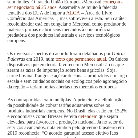
sem limites. O tratado União Europeia-Mercosul
começou a
ser negociado há 25 anos
. Assemelha-se muito à falecida
tentativa dos EUA de impor a
ALCA
– Área de Livre
Comércio das Américas –, mas sobreviveu a esta. Seu caráter
recolonizador está em congelar o Mercosul como produtor de
matérias-primas e abrir seus mercados à concorrência
predatória dos produtos industriais e serviços tecnológicos
europeus.
Os diversos aspectos do acordo foram detalhados por
Outras
Palavras
em 2019, num
texto que permanece atual
. Os únicos
dispositivos que em teoria favorecem o Mercosul são os que
zeram as taxas de importação sobre bens agrícolas. Soja,
carne bovina, frangos e açúcar de cana – produzidos em larga
escala e sem cuidados sociais ou ecológicos pelo agronegócio
da região – teriam portas abertas nos mercados europeus.
As contrapartidas eram múltiplas. A primeira é a eliminação
da possibilidade de cobrar tarifas aduaneiras sobre os
produtos industriais europeus. No Brasil, elas estão em 15,2%
e economistas como Bresser Pereira
defende
m
que sejam
elevadas, para favorecer a produção nacional. Já no setor de
serviços avançados, nota emitida pelo governo brasileiro em
2019 reconhecia: “O acordo garantirá acesso efetivo [aos