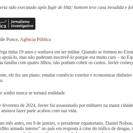
eria sido executado após fugir de blitz; homem teve casa invadida e foi 
líe Ponce,
Agência Pública
Vega tinha 19 anos e sonhava em ser militar. Quando se formou no Ensi
 apoiá-lo, mas não puderam inscrevê-lo porque era muito caro – no Equa
ma família com quatro filhos, não podiam cobrir os custos. Javier começo
nte, ele fez um plano: estudar comércio exterior e economizar dinheiro s
s.
e sonho nunca se tornará realidade.
 fevereiro de 2024, Javier foi assassinado por militares na maior cidad
e ansiava fazer parte acabou com sua vida.
m mês antes, em 9 de janeiro, o presidente equatoriano, Daniel Noboa,
flito armado interno” no país em resposta à crise do tráfico de drogas, 