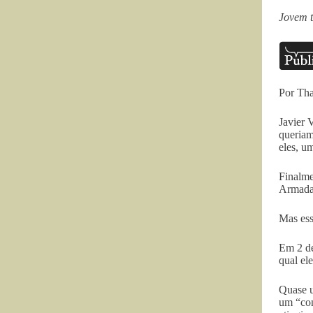
Jovem t
Por Tha
Javier 
queriam
eles, u
Finalme
Armada
Mas ess
Em 2 de
qual el
Quase u
um “con