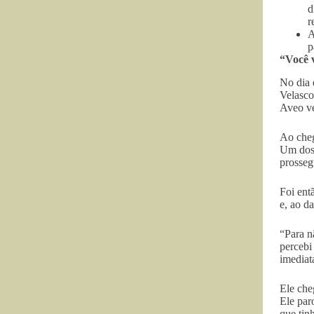
d
r
A
p
“Você v
No dia 
Velasco
Aveo v
Ao cheg
Um dos 
prosseg
Foi ent
e, ao d
“Para n
percebi
imediat
Ele che
Ele par
que tin