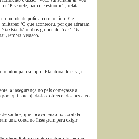
: ‘Pise nele, para ele estourar’”, relata.
a unidade de polícia comunitária. Ele
militares: ‘O que aconteceu, por que atiraram
é taxista, há muitos grupos de táxis’. Os
ia”, lembra Velasco.
er, mudou para sempre. Ela, dona de casa, e
.
ente, a insegurança no país começasse a
 por aqui para ajudá-los, oferecendo-lhes algo
o de sonhos, que tocava baixo no coral da
aram uma conta no Instagram para exigir
nistério Público contra os dois oficiais que