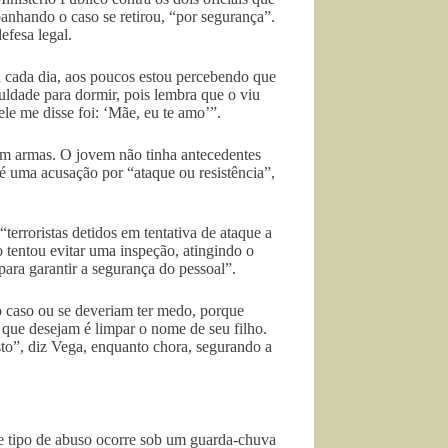
anhando o caso se retirou, “por segurança”.
efesa legal.
a cada dia, aos poucos estou percebendo que
iculdade para dormir, pois lembra que o viu
ele me disse foi: ‘Mãe, eu te amo’”.
m armas. O jovem não tinha antecedentes
 é uma acusação por “ataque ou resistência”,
erroristas detidos em tentativa de ataque a
 tentou evitar uma inspeção, atingindo o
 para garantir a segurança do pessoal”.
 caso ou se deveriam ter medo, porque
que desejam é limpar o nome de seu filho.
sto”, diz Vega, enquanto chora, segurando a
se tipo de abuso ocorre sob um guarda-chuva