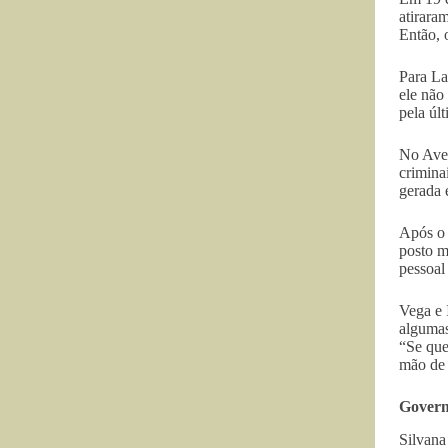
atirara
Então, 
Para La
ele não
pela úl
No Aveo
crimina
gerada 
Após o 
posto m
pessoal
Vega e 
algumas
“Se que
mão de 
Govern
Silvana