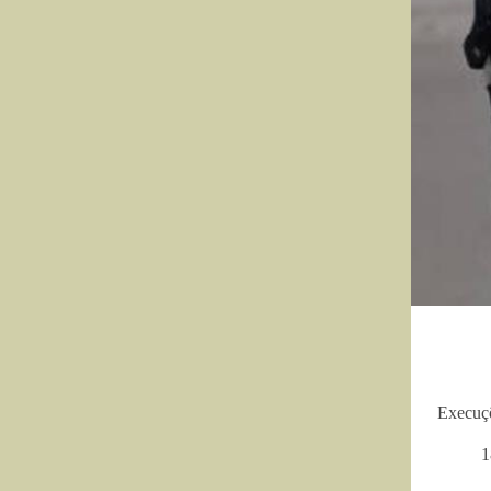
Execuçõ
1