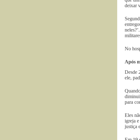
deixar 
Segundo
entrego
neles?’
militar
No hosp
Após ma
Desde 2
ele, pa
Quando 
diminui
para co
Eles nã
igreja 
justiça
Em 19 d