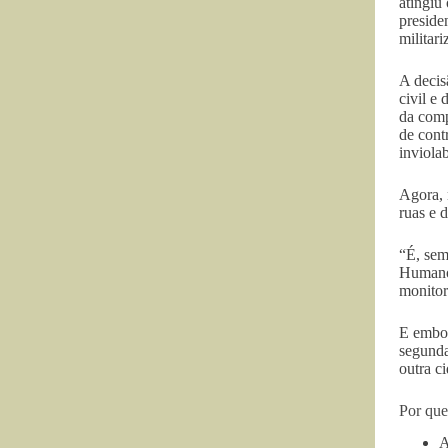
atingiu
preside
militari
A decis
civil e
da comp
de cont
inviola
Agora, 
ruas e d
“É, sem
Humanos
monitor
E embor
segunda
outra c
Por que
A