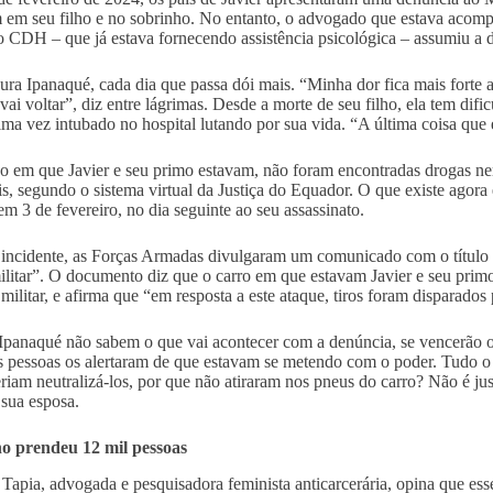
m em seu filho e no sobrinho. No entanto, o advogado que estava acomp
o CDH – que já estava fornecendo assistência psicológica – assumiu a d
ura Ipanaqué, cada dia que passa dói mais. “Minha dor fica mais forte 
 vai voltar”, diz entre lágrimas. Desde a morte de seu filho, ela tem dif
tima vez intubado no hospital lutando por sua vida. “A última coisa que 
 em que Javier e seu primo estavam, não foram encontradas drogas ne
is, segundo o sistema virtual da Justiça do Equador. O que existe agora
em 3 de fevereiro, no dia seguinte ao seu assassinato.
incidente, as Forças Armadas divulgaram um comunicado com o título “t
ilitar”. O documento diz que o carro em que estavam Javier e seu primo
 militar, e afirma que “em resposta a este ataque, tiros foram disparados
Ipanaqué não sabem o que vai acontecer com a denúncia, se vencerão o
 pessoas os alertaram de que estavam se metendo com o poder. Tudo o 
riam neutralizá-los, por que não atiraram nos pneus do carro? Não é ju
sua esposa.
o prendeu 12 mil pessoas
 Tapia, advogada e pesquisadora feminista anticarcerária, opina que es