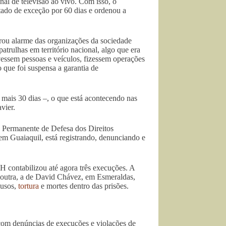
l de televisão ao vivo. Com isso, o
stado de exceção por 60 dias e ordenou a
rou alarme das organizações da sociedade
patrulhas em território nacional, algo que era
vessem pessoas e veículos, fizessem operações
 que foi suspensa a garantia de
mais 30 dias –, o que está acontecendo nas
avier.
ê Permanente de Defesa dos Direitos
m Guaiaquil, está registrando, denunciando e
H contabilizou até agora três execuções. A
 outra, a de David Chávez, em Esmeraldas,
busos,
tortura
e mortes dentro das prisões.
 com denúncias de execuções e violações de