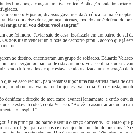
ireitos humanos, alcançou um nível crítico. A situação pode impactar o
efugiados.
ssim como o Equador, diversos governos da América Latina têm optado p
ara lidar com crises de segurança internas, modelo que é defendido por 
ai sangrar aí, vou deixar você sangrar”
em que foi morto, Javier saiu de casa, localizada em um bairro do sul 
. Os dois iriam vender um filhote de cachorro pitbull, acordo que já e
ermelho.
arem ao destino, encontraram um grupo de soldados. Eduardo Velasco, 
militares perguntou para onde estavam indo. Velasco disse que estava
uir, sendo informados de que estava sendo realizada uma operação de b
ão que Velasco recuou, para tentar sair por uma rua estreita cheia de ca
ar ré, arranhou uma viatura militar que estava na rua. Em resposta, um d
ão danificar a direção do meu carro, avancei lentamente, e então ouvi 
 que ele estava ferido”, conta Velasco. “Ao vê-lo assim, arranquei o car
amente ao hospital.”
gou à rua principal do bairro e sentiu o braço dormente. Foi então que
ou o carro, ligou para a esposa e disse que tinham atirado nos dois. “
ham atirado em mim chegou. Um deles me jogou no chão, pisou no meu f