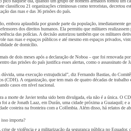
 o pico naquele dia, quando um grupo de homens armados tomou um cana
nte classificou 21 organizações criminosas como terroristas, decretou e
zação das ruas e das 36 prisões do país.
ão, embora aplaudida por grande parte da população, imediatamente ge
 defensores dos direitos humanos. Ela permitiu que militares realizassem 
etência das polícias. A decisão autorizou também que os militares deti
role nas ruas e espaços públicos e até mesmo em espaços privados, visto
bilidade de domicílio.
mais de dois meses após a declaração de Noboa – que foi renovada por 
entro das prisões do país justifica esses alertas, como o assassinato de J
 dúvida, uma execução extrajudicial”, diz Fernando Bastias, do Comit
 (CDH). A organização, que tem mais de quatro décadas de trabalho e
ando casos em nível nacional.
a a morte de Javier tenha sido bem divulgada, ela não é a única. O CD
 foi a de Jonath Laaz, em Durán, uma cidade próxima a Guaiaquil; e a
idade costeira na fronteira com a Colômbia. Além disso, há relatos de a
 isso importa?
 crise de violência e a militarização da segurança pública no Equador,