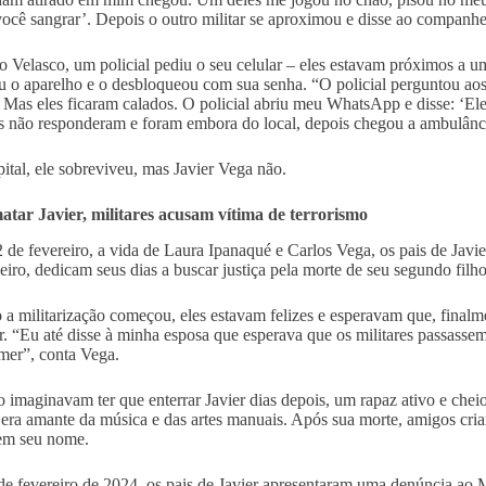
você sangrar’. Depois o outro militar se aproximou e disse ao companheiro
 Velasco, um policial pediu o seu celular – eles estavam próximos a um
u o aparelho e o desbloqueou com sua senha. “O policial perguntou aos 
. Mas eles ficaram calados. O policial abriu meu WhatsApp e disse: ‘Ele 
es não responderam e foram embora do local, depois chegou a ambulânc
ital, ele sobreviveu, mas Javier Vega não.
tar Javier, militares acusam vítima de terrorismo
 de fevereiro, a vida de Laura Ipanaqué e Carlos Vega, os pais de Javi
deiro, dedicam seus dias a buscar justiça pela morte de seu segundo filho
a militarização começou, eles estavam felizes e esperavam que, finalm
r. “Eu até disse à minha esposa que esperava que os militares passassem
mer”, conta Vega.
o imaginavam ter que enterrar Javier dias depois, um rapaz ativo e chei
e era amante da música e das artes manuais. Após sua morte, amigos cri
 em seu nome.
e fevereiro de 2024, os pais de Javier apresentaram uma denúncia ao Mi