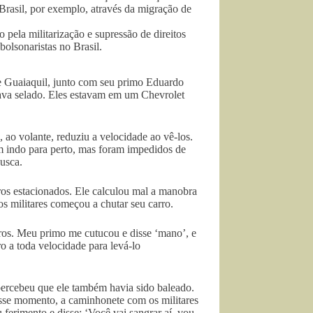
 Brasil, por exemplo, através da migração de
ela militarização e supressão de direitos
bolsonaristas no Brasil.
de Guaiaquil, junto com seu primo Eduardo
stava selado. Eles estavam em um Chevrolet
ao volante, reduziu a velocidade ao vê-los.
m indo para perto, mas foram impedidos de
usca.
rros estacionados. Ele calculou mal a manobra
os militares começou a chutar seu carro.
tiros. Meu primo me cutucou e disse ‘mano’, e
ro a toda velocidade para levá-lo
 percebeu que ele também havia sido baleado.
Nesse momento, a caminhonete com os militares
erimento e disse: ‘Você vai sangrar aí, vou