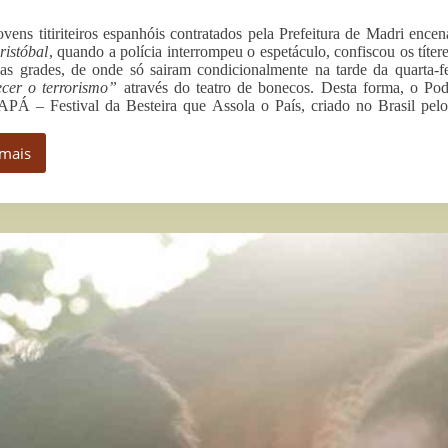
ovens titiriteiros espanhóis contratados pela Prefeitura de Madri ence
istóbal
, quando a polícia interrompeu o espetáculo, confiscou os títe
das grades, de onde só sairam condicionalmente na tarde da quarta-f
ecer o terrorismo”
através do teatro de bonecos. Desta forma, o Pod
Á – Festival da Besteira que Assola o País, criado no Brasil pelo
“Uma
spanha
 mais
om
Uma
edo
Espanha
e
com
onecos,
medo
or
de
osé
bonecos,
ibamar
por
essa
José
reire”
Ribamar
Bessa
Freire