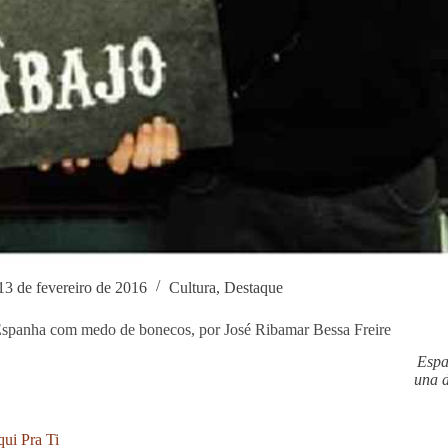
13 de fevereiro de 2016
Cultura
,
Destaque
panha com medo de bonecos, por José Ribamar Bessa Freire
Espa
una d
qui Pra Ti