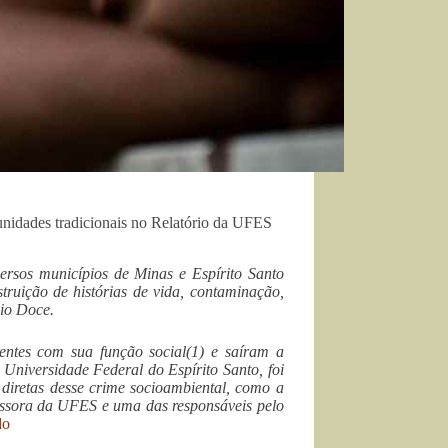
unidades tradicionais no Relatório da UFES
ersos municípios de Minas e Espírito Santo
truição de histórias de vida, contaminação,
Rio Doce.
entes com sua função social(1) e saíram a
Universidade Federal do Espírito Santo, foi
 diretas desse crime socioambiental, como a
fessora da UFES e uma das responsáveis pelo
““Somos
do
sem-