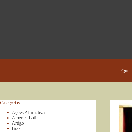
Pular
para
o
conteúdo
Quem
Categorias
Ações Afirmativas
América Latina
Artigo
Brasil