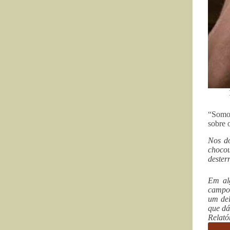
“Somos
sobre 
Nos do
chocou
dester
Em alg
campo,
um del
que dá
Relató