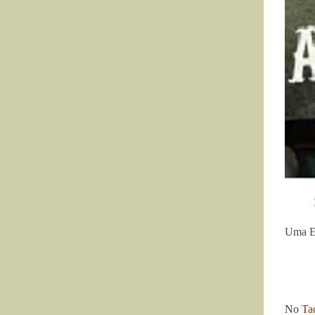
Uma Es
No
Ta