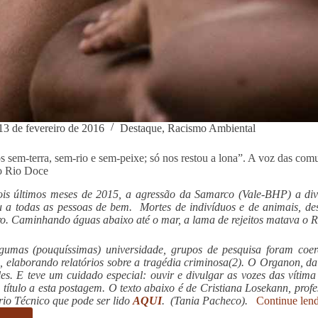
13 de fevereiro de 2016
Destaque
,
Racismo Ambiental
 sem-terra, sem-rio e sem-peixe; só nos restou a lona”. A voz das com
o Rio Doce
is últimos meses de 2015, a agressão da Samarco (Vale-BHP) a div
 a todas as pessoas de bem. Mortes de indivíduos e de animais, des
ro. Caminhando águas abaixo até o mar, a lama de rejeitos matava o 
umas (pouquíssimas) universidade, grupos de pesquisa foram coer
 elaborando relatórios sobre a tragédia criminosa(2). O Organon, da 
es. E teve um cuidado especial: ouvir e divulgar as vozes das vítima
 título a esta postagem. O texto abaixo é de Cristiana Losekann, pro
rio Técnico que pode ser lido
AQUI
. (Tania Pacheco).
Continue len