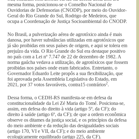
mesma forma, posicionou-se o Conselho Nacional de
Ouvidorias de Defensorias (CNODP), por meio do Ouvidor-
Geral do Rio Grande do Sul, Rodrigo de Medeiros, que
ocupa a Coordenação de Justiça Socioambiental do CNODP.
No Brasil, a pulverização aérea de agrotóxico ainda é mais
danosa, por haver substâncias utilizadas em agrotóxicos que
já são proibidas em seus países de origem, e aqui se tolera em
prejuízo da vida. O Rio Grande do Sul era destaque positivo
no país com a Lei nº 7.747 de 22 de dezembro de 1982. A
norma gaúcha vedava a utilização, de agrotóxicos que fossem
proibidas nos países onde eram fabricados. Entretanto, o
Governador Eduardo Leite propôs a sua flexibilização, que
foi aprovada pela Assembleia Legislativa do Estado, em
2
2021, por 37 votos favoráveis, contra15 contrários
.
Dessa forma, o CEDH-RS manifesta-se em defesa da
constitucionalidade da Lei Zé Maria do Tomé. Posiciona-se,
assim, em defesa do direito à vida (artigo 5º, da CF); do
direito à saúde (artigo 6º, da CF); de que a ordem econômica
observe os ditames da justiça social, e os princípios da defesa
do meio ambiente e da redução das desigualdades sociais
(artigo 170, VI e VII, da CF); e do meio ambiente
ecologicamente equilibrado (artigo 225, da CF).