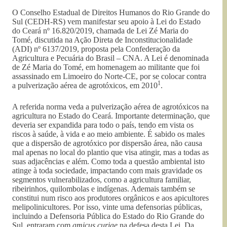
O Conselho Estadual de Direitos Humanos do Rio Grande do
Sul (CEDH-RS) vem manifestar seu apoio à Lei do Estado
do Ceará nº 16.820/2019, chamada de Lei Zé Maria do
Tomé, discutida na Ação Direta de Inconstitucionalidade
(ADI) nº 6137/2019, proposta pela Confederação da
Agricultura e Pecuária do Brasil – CNA. A Lei é denominada
de Zé Maria do Tomé, em homenagem ao militante que foi
assassinado em Limoeiro do Norte-CE, por se colocar contra
1
a pulverização aérea de agrotóxicos, em 2010
.
A referida norma veda a pulverização aérea de agrotóxicos na
agricultura no Estado do Ceará. Importante determinação, que
deveria ser expandida para todo o país, tendo em vista os
riscos à saúde, à vida e ao meio ambiente. É sabido os males
que a dispersão de agrotóxico por dispersão área, não causa
mal apenas no local do plantio que visa atingir, mas a todas as
suas adjacências e além. Como toda a questão ambiental isto
atinge à toda sociedade, impactando com mais gravidade os
segmentos vulnerabilizados, como a agricultura familiar,
ribeirinhos, quilombolas e indígenas. Ademais também se
constitui num risco aos produtores orgânicos e aos apicultores
melipolinicultores. Por isso, vinte uma defensorias públicas,
incluindo a Defensoria Pública do Estado do Rio Grande do
Sul, entraram com
amicus curiae
na defesa desta Lei. Da