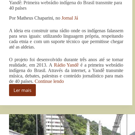
Yandê: Primeira webrádio indígena do Brasil transmite para
40 países
Por Matheus Chaparini, no
Jornal Já
A ideia era construir uma rádio onde os indígenas falassem
para seus iguais: utilizando linguagem própria, respeitando
cada etnia e com um suporte técnico que permitisse chegar
até as aldeias.
O projeto foi desenvolvido durante três anos até se tornar
realidade, em 2013. A
Rádio Yandê
é a primeira webrádio
indígena do Brasil. Através da internet, a Yandê transmite
música, debates, palestras e conteúdo jornalístico para mais
“Yandê:
de 40 países.
Continue lendo
Primeira
Ler mais
webrádio
Yandê:
indígena
Primeira
do
webrádio
Brasil
indígena
transmite
do
para
Brasil
40
transmite
países”
para