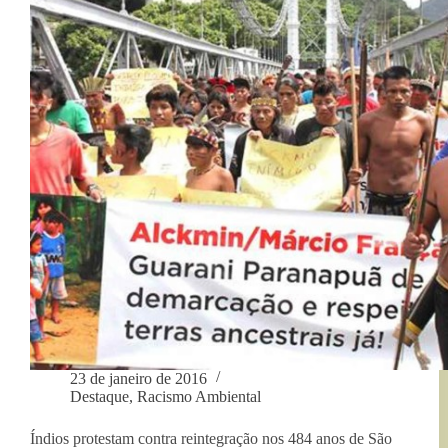
40
países
23 de janeiro de 2016
Destaque
,
Racismo Ambiental
Índios protestam contra reintegração nos 484 anos de São