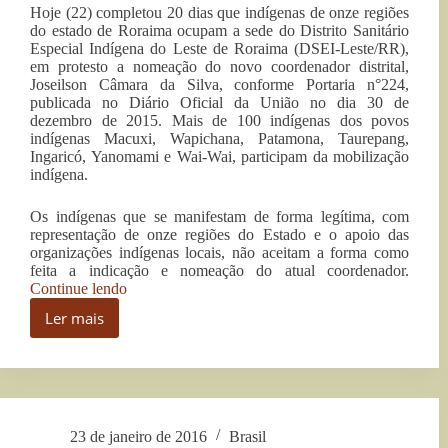
Hoje (22) completou 20 dias que indígenas de onze regiões
do estado de Roraima ocupam a sede do Distrito Sanitário
Especial Indígena do Leste de Roraima (DSEI-Leste/RR),
em protesto a nomeação do novo coordenador distrital,
Joseilson Câmara da Silva, conforme Portaria n°224,
publicada no Diário Oficial da União no dia 30 de
dezembro de 2015. Mais de 100 indígenas dos povos
indígenas Macuxi, Wapichana, Patamona, Taurepang,
Ingaricó, Yanomami e Wai-Wai, participam da mobilização
indígena.
Os indígenas que se manifestam de forma legítima, com
representação de onze regiões do Estado e o apoio das
organizações indígenas locais, não aceitam a forma como
feita a indicação e nomeação do atual coordenador.
“Juiz
Continue lendo
recomenda
Ler mais
realização
Juiz
de
recomenda
procedimento
realização
de
de
consulta
procedimento
às
de
comunidades
23 de janeiro de 2016
Brasil
consulta