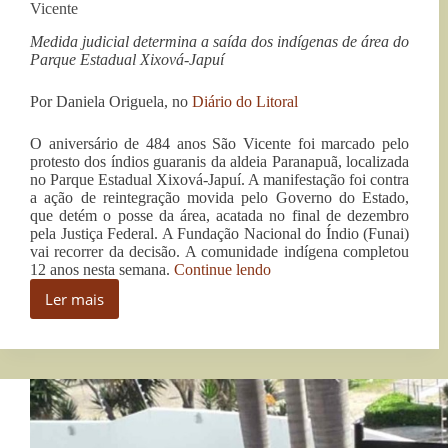
Vicente
Medida judicial determina a saída dos indígenas de área do
Parque Estadual Xixová-Japuí
Por Daniela Origuela, no
Diário do Litoral
O aniversário de 484 anos São Vicente foi marcado pelo
protesto dos índios guaranis da aldeia Paranapuã, localizada
no Parque Estadual Xixová-Japuí. A manifestação foi contra
a ação de reintegração movida pelo Governo do Estado,
que detém o posse da área, acatada no final de dezembro
pela Justiça Federal. A Fundação Nacional do Índio (Funai)
vai recorrer da decisão. A comunidade indígena completou
“Índios
12 anos nesta semana.
Continue lendo
protestam
Ler mais
contra
Índios
reintegração
protestam
nos
contra
484
reintegração
anos
nos
de
484
São
anos
Vicente”
de