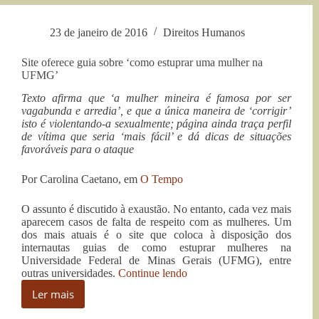
Darlan
23 de janeiro de 2016
Direitos Humanos
Site oferece guia sobre ‘como estuprar uma mulher na
UFMG’
Texto afirma que ‘a mulher mineira é famosa por ser
vagabunda e arredia’, e que a única maneira de ‘corrigir’
isto é violentando-a sexualmente; página ainda traça perfil
de vítima que seria ‘mais fácil’ e dá dicas de situações
favoráveis para o ataque
Por Carolina Caetano, em
O Tempo
O assunto é discutido à exaustão. No entanto, cada vez mais
aparecem casos de falta de respeito com as mulheres. Um
dos mais atuais é o site que coloca à disposição dos
internautas guias de como estuprar mulheres na
Universidade Federal de Minas Gerais (UFMG), entre
“Site
outras universidades.
Continue lendo
oferece
Ler mais
guia
Site
sobre
oferece