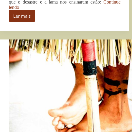
que o desastre e a lama nos ensinaram estão:
Continue
“Ecóloga
lendo
fala
Ler mais
sobre
Ecóloga
as
fala
lições
sobre
a
as
serem
lições
aprendidas
a
do
serem
desastre
aprendidas
do
do
Rio
Doce”
desastre
do
Rio
Doce