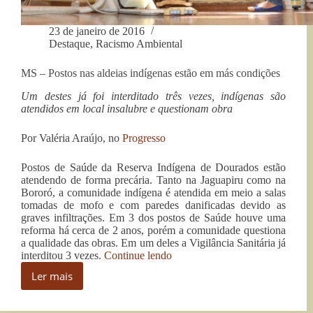
23 de janeiro de 2016
Destaque
,
Racismo Ambiental
MS – Postos nas aldeias indígenas estão em más condições
Um destes já foi interditado três vezes, indígenas são
atendidos em local insalubre e questionam obra
Por Valéria Araújo, no
Progresso
Postos de Saúde da Reserva Indígena de Dourados estão
atendendo de forma precária. Tanto na Jaguapiru como na
Bororó, a comunidade indígena é atendida em meio a salas
tomadas de mofo e com paredes danificadas devido as
graves infiltrações. Em 3 dos postos de Saúde houve uma
reforma há cerca de 2 anos, porém a comunidade questiona
a qualidade das obras. Em um deles a Vigilância Sanitária já
“MS
interditou 3 vezes.
Continue lendo
–
Ler mais
Postos
MS
nas
–
aldeias
Postos