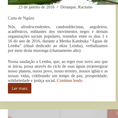
23 de janeiro de 2016
Destaque
,
Racismo
Carta de Ngúzu
Nós, afrodescendentes, candomblecistas, angoleiros,
acadêmicos, militantes dos movimentos negro e demais
organizações sociais populares, reunidos entre os dias 1 e
16 do ano de 2016, durante a Menha Kambuka “Águas de
Lemba” (ritual dedicado ao nkisi Lemba), verbalizamos
por meio desta muzonga (chamamento alto):
Nossa saudação a Lemba, que, ao reger esse novo ano que
se inicia, possa através do ciclo de suas águas (re)energizar
nosso planeta, nosso povo, nosso terreiro, nossos igbás e as
nossas vidas, celebrando um tempo de paz, prosperidade,
“Carta
solidariedade e justiça social.
Continue lendo
de
Ler mais
Ngúzu”
Carta
de
Ngúzu