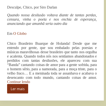
indígenas
às
para
Desculpe, Chico, por Siro Darlan
comunidades
a
nomeação
indígenas
Quando nossa desilusão voltava diante de tantas perdas,
do
para
censura, vinha o poeta e nos enchia de esperança,
cargo
a
anunciando que amanhã seria outro dia
de
nomeação
coordenador
do
Em
O Globo
do
cargo
DSEI-
de
Leste/RR”
Chico Brasileiro Buarque de Holanda! Desde que me
coordenador
entendo por gente, que sou embalado pelas poesias e
do
músicas maravilhosas desse brasileiro que tanto nos orgulha
DSEI-
e acalenta. Quando todos nós nos sentíamos abandonados e
perdidos com tantas desilusões, ele apareceu com sua
Leste/RR
“Banda” cantando coisas de amor para a gente sofrida, para
o homem sério, para a namorada, para a moça triste, para o
velho fraco… E a meninada toda se assanhava e acabava o
desencanto com todo mundo, cantando coisas de amor.
“Desculpe,
Continue lendo
Chico,
Ler mais
por
Desculpe,
Siro
Chico,
Darlan”
por
Siro