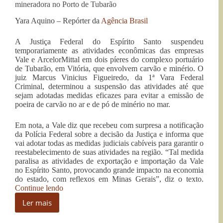
mineradora no Porto de Tubarão
Yara Aquino – Repórter da
Agência Brasil
A Justiça Federal do Espírito Santo suspendeu
temporariamente as atividades econômicas das empresas
Vale e ArcelorMittal em dois píeres do complexo portuário
de Tubarão, em Vitória, que envolvem carvão e minério. O
juiz Marcus Vinicius Figueiredo, da 1ª Vara Federal
Criminal, determinou a suspensão das atividades até que
sejam adotadas medidas eficazes para evitar a emissão de
poeira de carvão no ar e de pó de minério no mar.
Em nota, a Vale diz que recebeu com surpresa a notificação
da Polícia Federal sobre a decisão da Justiça e informa que
vai adotar todas as medidas judiciais cabíveis para garantir o
reestabelecimento de suas atividades na região. “Tal medida
paralisa as atividades de exportação e importação da Vale
no Espírito Santo, provocando grande impacto na economia
do estado, com reflexos em Minas Gerais”, diz o texto.
“ES
Continue lendo
–
Ler mais
Justiça
ES
Federal
–