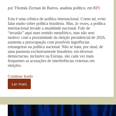
por Thomás Zicman de Barros, analista político, em
RFI
Esta é uma crônica de política internacional. Como tal, evito
falar muito sobre política brasileira. Mas, às vezes, a política
internacional invade a atualidade nacional. Falo de
“invasão” aqui num sentido metafórico, mas não sem
motivo: com a proximidade da eleição presidencial de 2026,
aumenta a preocupação com possíveis ingerências
estrangeiras na política nacional. Não se trata, por sinal, de
uma paranoia exclusivamente brasileira: em diversas
democracias, inclusive na Europa, são cada vez mais
frequentes as acusações de interferências externas em
eleições.
“Eleições
Continue lendo
brasileiras
Ler mais
estão
Eleições
na
brasileiras
mira
estão
da
na
extrema
mira
direita
da
global”