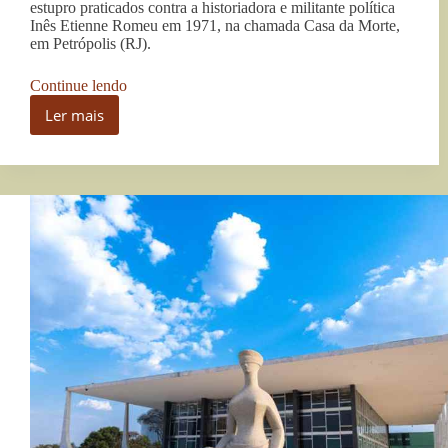
estupro praticados contra a historiadora e militante política
Inês Etienne Romeu em 1971, na chamada Casa da Morte,
em Petrópolis (RJ).
“Justiça
Continue lendo
condena
Ler mais
ex-
Justiça
sargento
condena
por
ex-
estupro
sargento
cometido
por
na
estupro
ditadura
cometido
em
na
caso
ditadura
inédito
no
em
Brasil”
caso
inédito
no
Brasil