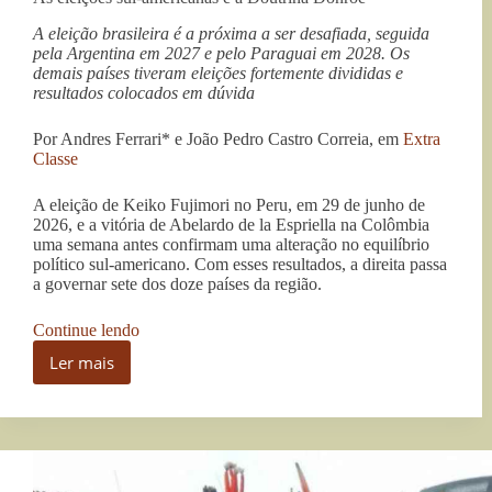
A eleição brasileira é a próxima a ser desafiada, seguida
pela Argentina em 2027 e pelo Paraguai em 2028. Os
demais países tiveram eleições fortemente divididas e
resultados colocados em dúvida
Por Andres Ferrari* e João Pedro Castro Correia, em
Extra
Classe
A eleição de Keiko Fujimori no Peru, em 29 de junho de
2026, e a vitória de Abelardo de la Espriella na Colômbia
uma semana antes confirmam uma alteração no equilíbrio
político sul-americano. Com esses resultados, a direita passa
a governar sete dos doze países da região.
“As
Continue lendo
eleições
Ler mais
sul-
As
americanas
eleições
e
sul-
a
americanas
Doutrina
e
Donroe”
a