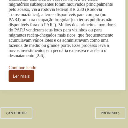
migratórios subsequentes foram motivados principalmente
pelo acesso, via a rodovia federal BR-230 (Rodovia
Transamazônica), a terras disponíveis para compra (no
PARJ) ou para ocupação irregular (em terras públicas não
disponíveis fora do PARJ). Muitos dos primeiros moradores
do PARJ venderam seus lotes para vizinhos ou para
migrantes recém-chegados mais ricos, que frequentemente
acumulavam vários lotes e os administravam como uma
fazenda de médio ou grande porte. Esse processo leva a
novos investimentos em pecuária extensiva e acelera o
desmatamento [2-6].
“Por
Continue lendo
que
Ler mais
os
Por
desmatadores
que
investem
os
em
desmatadores
destruir
investem
a
em
floresta
destruir
ANTERIOR
PRÓXIMA
amazônica
a
–
floresta
4: