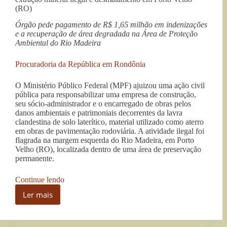
(RO)
Órgão pede pagamento de R$ 1,65 milhão em indenizações
e a recuperação de área degradada na Área de Proteção
Ambiental do Rio Madeira
Procuradoria da República em Rondônia
O Ministério Público Federal (MPF) ajuizou uma ação civil
pública para responsabilizar uma empresa de construção,
seu sócio-administrador e o encarregado de obras pelos
danos ambientais e patrimoniais decorrentes da lavra
clandestina de solo laterítico, material utilizado como aterro
em obras de pavimentação rodoviária. A atividade ilegal foi
flagrada na margem esquerda do Rio Madeira, em Porto
Velho (RO), localizada dentro de uma área de preservação
permanente.
“MPF
Continue lendo
ajuíza
Ler mais
ação
MPF
contra
ajuíza
empresa
ação
por