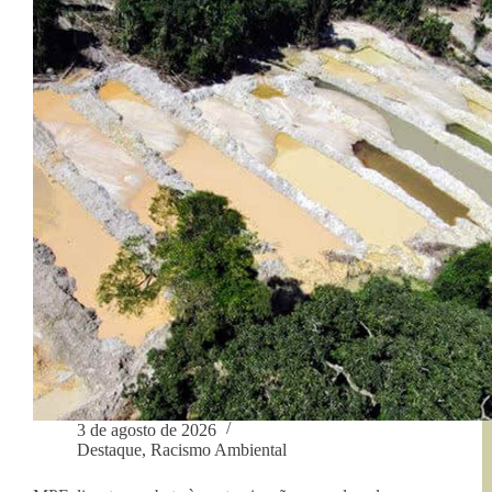
Pará: o
mais
buraco
em
cima”
é
mais
em
cima
3 de agosto de 2026
Destaque
,
Racismo Ambiental