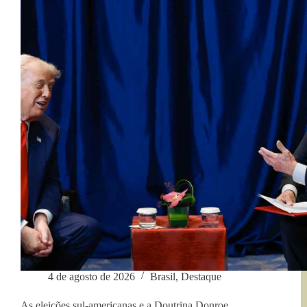
extrema
direita
global
4 de agosto de 2026
Brasil
,
Destaque
As eleições sul-americanas e a Doutrina Donroe