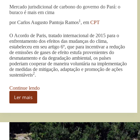
Mercado jurisdicional de carbono do governo do Pará: o
buraco é mais em cima
1
por Carlos Augusto Pantoja Ramos
, em
CPT
O Acordo de Paris, tratado internacional de 2015 para o
enfrentamento dos efeitos das mudanças do clima,
estabeleceu em seu artigo 6º, que para incentivar a redução
de emissões de gases de efeito estufa provenientes do
desmatamento e da degradação ambiental, os países
poderiam cooperar de maneira voluntária na implementação
de medidas de mitigação, adaptação e promoção de ações
2
sustentáveis
.
“Mercado
Continue lendo
jurisdicional
Ler mais
de
Mercado
carbono
jurisdicional
do
de
governo
carbono
do
do
Pará: o
governo
buraco
do
é