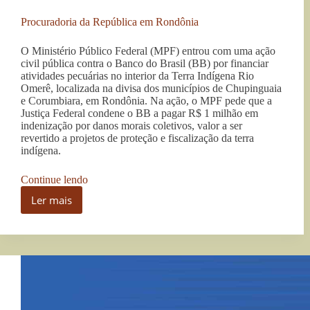
Procuradoria da República em Rondônia
O Ministério Público Federal (MPF) entrou com uma ação
civil pública contra o Banco do Brasil (BB) por financiar
atividades pecuárias no interior da Terra Indígena Rio
Omerê, localizada na divisa dos municípios de Chupinguaia
e Corumbiara, em Rondônia. Na ação, o MPF pede que a
Justiça Federal condene o BB a pagar R$ 1 milhão em
indenização por danos morais coletivos, valor a ser
revertido a projetos de proteção e fiscalização da terra
indígena.
“MPF
Continue lendo
processa
Ler mais
Banco
MPF
do
processa
Brasil
Banco
por
do
financiar
Brasil
atividade
por
ilegal
financiar
em
atividade
terra