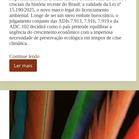
cruciais da história recente do Brasil: a validade da Lei nº
15.190/2025, o novo marco legal do licenciamento
ambiental. Longe de ser um mero embate burocrático, o
julgamento conjunto das ADIs 7.913, 7.916, 7.919 e da
ADC 102 decidirá como o país pretende equilibrar a
urgência do crescimento econômico com a imperiosa
necessidade de preservação ecológica em tempos de crise
climática.
“O
Continue lendo
futuro
Ler mais
verde
O
em
futuro
julgamento:
verde
o
em
STF
julgamento:
e
o
o
STF
destino
e
do
o
licenciamento
ambiental”
destino
do
licenciamento