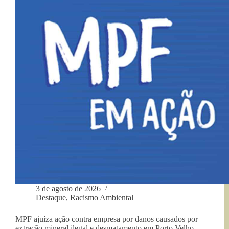
ilegal
indígena
de
em
Rondônia”
terra
indígena
de
Rondônia
3 de agosto de 2026
Destaque
,
Racismo Ambiental
MPF ajuíza ação contra empresa por danos causados por
extração mineral ilegal e desmatamento em Porto Velho