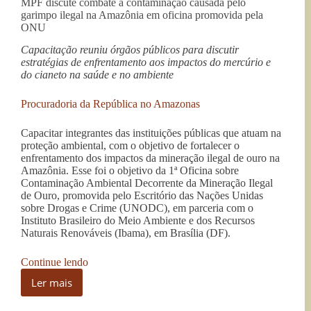
MPF discute combate à contaminação causada pelo
garimpo ilegal na Amazônia em oficina promovida pela
ONU
Capacitação reuniu órgãos públicos para discutir
estratégias de enfrentamento aos impactos do mercúrio e
do cianeto na saúde e no ambiente
Procuradoria da República no Amazonas
Capacitar integrantes das instituições públicas que atuam na
proteção ambiental, com o objetivo de fortalecer o
enfrentamento dos impactos da mineração ilegal de ouro na
Amazônia. Esse foi o objetivo da 1ª Oficina sobre
Contaminação Ambiental Decorrente da Mineração Ilegal
de Ouro, promovida pelo Escritório das Nações Unidas
sobre Drogas e Crime (UNODC), em parceria com o
Instituto Brasileiro do Meio Ambiente e dos Recursos
Naturais Renováveis (Ibama), em Brasília (DF).
“MPF
Continue lendo
discute
Ler mais
combate
MPF
à
discute