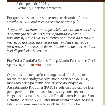
3 de agosto de 2026
Destaque
,
Racismo Ambiental
Por que os desmatadores investem em destruir a floresta
amazônica – 4: dinâmica da ocupação em Apuí
A expansão da fronteira da pecuária acelera um novo ciclo
de ocupação por atores mais capitalizados (novos
migrantes), o que leva ao aumento dos preços da terra e à
migração dos pequenos atores que vendem suas terras
para novas fronteiras de desmatamento, onde a terra ainda
está disponível a baixo custo
Por Pedro Gandolfo Soares, Philip Martin Fearnside e Gerd
Sparovek, em
Amazônia Real
O processo de ocupação em larga escala do Apuí por
brasileiros não indígenas teve início na década de 1980,
motivado principalmente pela criação do Projeto de
Assentamento Rio Juma (PARJ) e pela distribuição de lotes
pelo governo federal brasileiro aos migrantes recém-
chegados dos estados do sul do Brasil, como Paraná e Santa
Catarina. Mais de 5.200 lotes rurais foram criados no PARJ,
totalizando uma área de 689.000 há [1]. Os ciclos